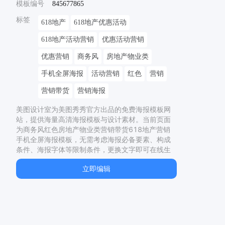
模板编号
845677865
标签
618地产
618地产优惠活动
618地产活动营销
优惠活动营销
优惠营销
商务风
房地产物业类
手机全屏海报
活动营销
红色
营销
营销带货
营销海报
美图设计室为美图秀秀官方出品的免费海报模板网
站，提供海量高清海报模板与设计素材。当前页面
为
商务风红色房地产物业类营销带货618地产营销
手机全屏海报
模板，无需考虑海报必备要素、构成
条件、海报字体等限制条件，更换文字即可在线生
成
商务风红色房地产物业类营销带货618地产营销
立即编辑
手机全屏海报
。本海报模板为
商务
风格的
VIP
模板，
以
2688
x
1242
px，适用于
房地产物业
、
营销带货
制作。同时网站还提供了二十四节气海报、节日海
报、电影海报、宣传海报等多种类型的原创海报模
板，均有专业设计师精心制作，一站解决模板
618
地产活动、
地产618促销案、
地产618活动方案、