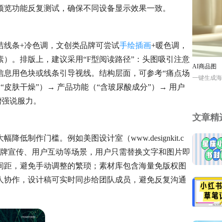
预览功能反复测试，确保不同设备显示效果一致。
洁线条+冷色调，文创类品牌可尝试
手绘插画
+暖色调，
）。排版上，建议采用“F型阅读路径”：头图吸引注意
AI商品图
信息用色块或线条引导视线。结构层面，可参考“痛点场
一键生成海
皮肤干燥”）→ 产品功能（“含玻尿酸成分”）→ 用户
增强说服力。
文章精
制作门槛。例如美图设计室（www.designkit.c
品牌宣传、用户互动等场景，用户只需替换文字和图片即
间距，避免手动调整的繁琐；素材库包含海量免版权图
人协作，设计稿可实时同步给团队成员，避免反复沟通