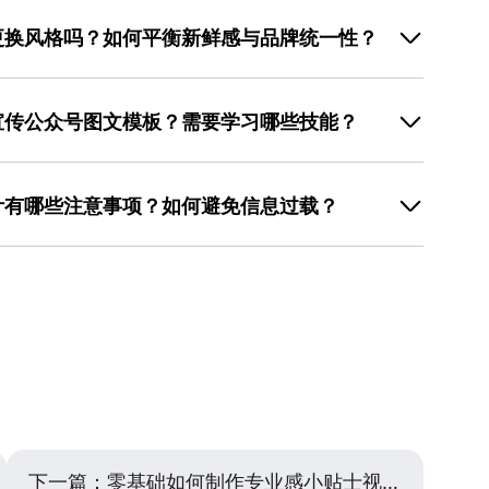
更换风格吗？如何平衡新鲜感与品牌统一性？
营目标决定。若处于 品牌升级 期或重大活动节点（如周
版式以传递新信息；日常推送则建议保持核心元素（如
宣传公众号图文模板？需要学习哪些技能？
更换头图主题或正文配图。例如，某美妆品牌每月固定使
产品展示角度保持新鲜感。使用美图设计室时，可基于同
点在于“套用模板+微调细节”，无需掌握专业设计软件。
材库能快速生成多版本设计，既保证品牌统一性，又避免
），然后在工具中搜索对应场景的模板（如“活动促销”
本。
计有哪些注意事项？如何避免信息过载？
字体大小、颜色等基础参数。关键技能包括：信息优先级
排版规则（对齐、间距、对比）、图片选择标准（清晰
内传递核心信息，设计时需遵循“少即是多”原则：标题
作流程 简单，其模板已预设好信息层级和视觉动线，用户
细节（如时间、地点）；背景图选择与主题相关但不过于
，适合新手快速产出专业级作品，避免因操作复杂导致的
避免使用多元素拼贴；重点信息用色块或线条框出，与背
用“ 618 狂欢”大标题+“满300减50”副标题+产品
图设计室的模板库中，头图设计已预设好信息留白区域，
避免因元素过多导致的信息混乱，提升制作效率的同时保
下一篇：
零基础如何制作专业感小贴士视觉升级图？