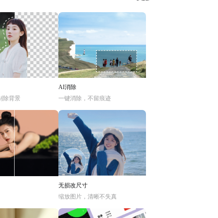
AI消除
别除背景
一键消除，不留痕迹
无损改尺寸
缩放图片，清晰不失真