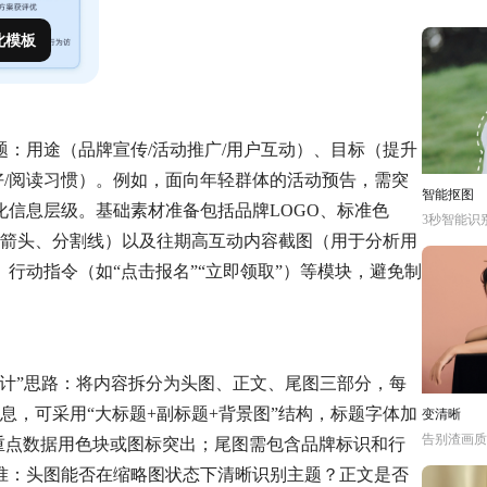
此模板
：用途（品牌宣传/活动推广/用户互动）、目标（提升
好/阅读习惯）。例如，面向年轻群体的活动预告，需突
智能抠图
信息层级。基础素材准备包括品牌LOGO、标准色
3秒智能识
如箭头、分割线）以及往期高互动内容截图（用于分析用
行动指令（如“点击报名”“立即领取”）等模块，避免制
计”思路：将内容拆分为头图、正文、尾图三部分，每
息，可采用“大标题+副标题+背景图”结构，标题字体加
变清晰
告别渣画质
，重点数据用色块或图标突出；尾图需包含品牌标识和行
准：头图能否在缩略图状态下清晰识别主题？正文是否