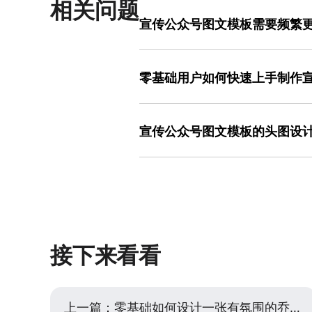
相关问题
宣传公众号图文模板需要频繁
宣传公众号图文模板的风格更换需根据运
年庆、新品发布），可适当调整配色或
零基础用户如何快速上手制作
LOGO位置、主色调、字体）不变，仅
用粉色系模板，但通过更换模特造型和
零基础用户制作宣传公众号图文模板的重
一模板框架修改配色方案，其丰富的素
首先需明确内容结构（头图、正文、尾图
用户审美疲劳，减少反复修改的时间成
宣传公众号图文模板的头图设
“品牌故事”），替换文字和图片后调整
判断（哪些内容需要突出显示）、基础
宣传公众号图文模板的头图需在极短时间
度、相关性、版权）。美图设计室的 操
字数控制在10字以内，副标题补充关键
只需拖拽素材到指定位置即可完成设计
复杂的图片（如产品特写、场景图），
中途放弃。
景形成对比。例如，某电商大促活动的头图仅
图，用户扫一眼即可理解活动内容。美
用户只需替换文字即可自动调整排版，
接下来看看
证视觉效果。
上一篇：
零基础如何设计一张有氛围的乔迁之喜喜庆宣传海报？