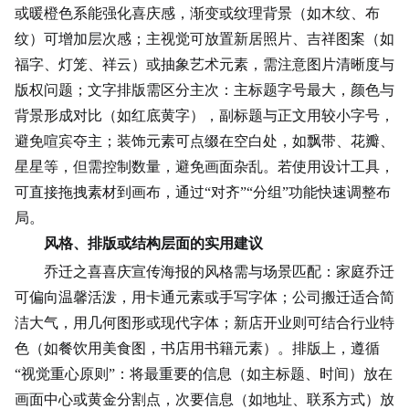
或暖橙色系能强化喜庆感，渐变或纹理背景（如木纹、布
纹）可增加层次感；主视觉可放置新居照片、吉祥图案（如
福字、灯笼、祥云）或抽象艺术元素，需注意图片清晰度与
版权问题；文字排版需区分主次：主标题字号最大，颜色与
背景形成对比（如红底黄字），副标题与正文用较小字号，
避免喧宾夺主；装饰元素可点缀在空白处，如飘带、花瓣、
星星等，但需控制数量，避免画面杂乱。若使用设计工具，
可直接拖拽素材到画布，通过“对齐”“分组”功能快速调整布
局。
风格、排版或结构层面的实用建议
乔迁之喜喜庆宣传海报的风格需与场景匹配：家庭乔迁
可偏向温馨活泼，用卡通元素或手写字体；公司搬迁适合简
洁大气，用几何图形或现代字体；新店开业则可结合行业特
色（如餐饮用美食图，书店用书籍元素）。排版上，遵循
“视觉重心原则”：将最重要的信息（如主标题、时间）放在
画面中心或黄金分割点，次要信息（如地址、联系方式）放