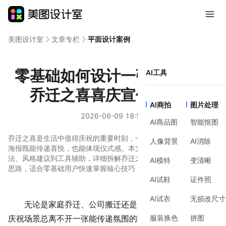
美图设计室
文章专栏
平面设计案例
零基础如何设计一张有氛围的
AI工具
乔迁之喜喜庆宣传海报？
AI商拍
图片处理
2026-06-09 18:59
AI商品图
智能抠图
乔迁之喜是生活中值得庆祝的重要时刻，一张精心设计的喜庆宣传
人像背景
AI消除
海报既能传递喜悦，也能体现仪式感。本文从前期准备、制作方
法、风格建议到工具辅助，详细拆解乔迁之喜喜庆宣传海报的设计
AI模特
变清晰
思路，适合零基础用户快速掌握核心技巧，轻松完成专业级海报。
AI试鞋
证件照
AI试衣
无损改尺寸
无论是家庭乔迁、公司搬迁还是新店开业，
乔迁之喜
的
服装换色
拼图
庆祝场景总离不开一张能传递氛围的宣传海报。它可能是贴