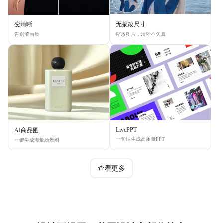
变清晰
无损改尺寸
告别渣画质
缩放图片，清晰不失真
LivePPT
AI商品图
一句话生成高质量PPT
一键生成海量场景图
查看更多