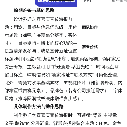
PPT
招聘招
前期准备与基础思路
设计乔迁之喜喜庆宣传海报前，需先明确三个核心问
题：用途、目标与信息优先级。用途决定了海报的尺寸与展
团队协作
示场景（如电子屏需高分辨率，实体张贴需考虑打印尺
寸）；目标则指向海报的核心功能——是单纯传递喜讯，还
套餐价格
是邀请亲友参与，或是宣传新址位置？信息优先级需按“主
标题>时间地点>辅助信息”排序，避免内容堆砌。例如家庭
乔迁海报，主标题可用“
乔迁新居
·恭迎光临”，时间地点需
醒目标注，辅助信息如“新家地址”“
联系方式
”可简化处理。
此外，需提前收集基础素材：主视觉图片（如新居外观、内
部布置或吉祥元素）、品牌色（若有公司搬迁需求）、字体
风格（推荐圆润或书法体增强喜庆感）。
具体制作方法与操作思路
制作乔迁之喜喜庆宣传海报时，可遵循“背景-主视觉-
文字-装饰”的分层逻辑。背景选择需贴合主题：红色、金色