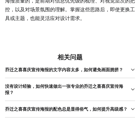
海报质量的，是前期对信息优先级的梳理、对视觉层次的把
控，以及对场景氛围的理解。掌握这些思路后，即使更换工
具或主题，也能灵活应对设计需求。
相关问题
乔迁之喜喜庆宣传海报的文字内容太多，如何避免画面拥挤？
文字内容过多时，需先筛选核心信息（如主标题、时间地点），删
除冗余描述（如“热烈欢迎”可简化为“恭迎光临”）。其次，通过分层
没有设计经验，如何快速做出一张专业的乔迁之喜喜庆宣传海
排版提升可读性：主标题用最大字号与醒目颜色，副标题与正文用
报？
较小字号，地址、联系方式等辅助信息可缩小或隐藏（如用二维码
零基础用户可优先选择“模板+微调”的方式。以美图设计室为例，其
替代详细地址）。若仍有空间压力，可尝试“信息分组”：用色块或线
模板库覆盖家庭、公司、店铺等多种乔迁场景，每款模板均由专业
乔迁之喜喜庆宣传海报的配色总是显得俗气，如何提升高级感？
条将相关内容框在一起（如时间与地点为一组，联系方式为一
设计师完成排版与配色，用户只需替换文字（如将“新店开业”改为
组），每组内文字对齐方式统一（如左对齐或居中对齐），避免杂
避免俗气的关键在于控制色彩数量与搭配逻辑。乔迁主题虽以红
“乔迁新居”）、上传图片（如新居照片替换模板中的占位图），即可
乱。此外，美图设计室的模板库中有多款“信息密集型”海报模板，其
色、金色为主，但可通过“主色+辅助色+中性色”的组合提升质感：
生成一张专业级海报。若想进一步个性化，可调整模板中的元素：
通过合理的分区与字体搭配，能在有限空间内清晰呈现内容，适合
主色（如红色）占画面60%，用于背景或主标题；辅助色（如金
修改主标题字体（如从默认宋体改为书法体）、更换背景色（如从
新手直接套用，减少反复调整的时间。
色、橙色）占30%，用于装饰元素或副标题；中性色（如白色、米
红色渐变改为金色纹理）、添加装饰元素（如飘带、灯笼），但需