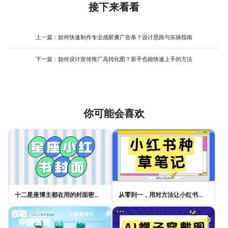
色）占10%，用于文字或留白区域，平衡画面。若想更简约，可尝
接下来看看
注意保持整体风格统一。美图设计室的 操作流程 简单，所有功能均
试“单色系+对比色”：以红色为主色，用深红或浅红营造层次，再用
有文字提示，即使首次使用也能快速上手，大幅降低设计门槛。
金色或白色作为点缀色，增强视觉焦点。此外，美图设计室的素材
库提供大量高级感配色方案（如 莫兰迪色 系、低饱和度中国风），
上一篇：
如何快速制作专业感胶囊广告条？设计思路与实操指南
用户可直接应用到海报中，无需手动调色；其智能配色功能还能根
据主视觉图片自动生成匹配色板，进一步减少配色失误的风险。
下一篇：
如何设计宣传推广高转化图？新手也能快速上手的方法
你可能会喜欢
十二星座博主都在用的封面密码，星座小红书封面标题这样写才吸睛
从零到一，用对方法让小红书种草笔记的流量自己找上门