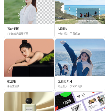
智能抠图
AI消除
3秒智能识别除背景
一键消除，不留痕迹
变清晰
无损改尺寸
告别渣画质
缩放图片，清晰不失真