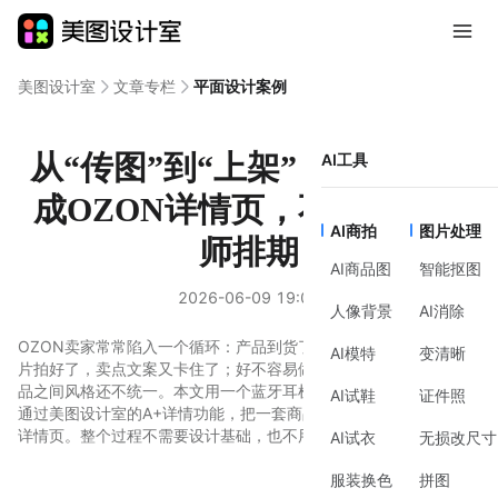
美图设计室
文章专栏
平面设计案例
从“传图”到“上架”：AI一键生
AI工具
成OZON详情页，不用等设计
AI商拍
图片处理
师排期
AI商品图
智能抠图
2026-06-09 19:06
人像背景
AI消除
OZON卖家常常陷入一个循环：产品到货了，详情页还在排期；图
AI模特
变清晰
片拍好了，卖点文案又卡住了；好不容易做完一套图，发现不同产
品之间风格还不统一。本文用一个蓝牙耳机的真实案例，拆解如何
AI试鞋
证件照
通过美图设计室的A+详情功能，把一套商品原图变成完整的OZON
详情页。整个过程不需要设计基础，也不用反复改稿。
AI试衣
无损改尺寸
服装换色
拼图