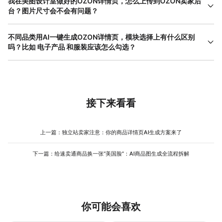
我在美图设计室做好的OZON详情页，怎么上传到OZON卖家后
的AI模特不能涉及敏感内容（如未成年、暴力、歧视等），这是所
台？图片尺寸会不会有问题？
有电商平台的基础要求；二是不能夸大宣传，比如40小时续航的耳
生成完成后，点击导出按钮可以选择两种方式：打包下载所有图片
机，场景图里不能搭配“无限续航”之类的误导性文案。美图设计室生
（ZIP格式），或者复制图片链接直接粘贴到OZON后台。尺寸方
不同品类用AI一键生成OZON详情页，模块选择上有什么区别
成的内容会自动过滤明显的违规词汇，但建议你在导出前对照产品
面，你在生成设置里选了1:1比例，AI输出的每张图都是正方形格
吗？比如 电子产品 和服装应该怎么勾选？
实际参数快速检查一遍。这就是AI一键生成OZON详情页的高效之
式，完全符合OZON详情页图片的展示规范。OZON对详情图的尺
处——不是让你无脑用，而是先给你一个接近完成的版本，你只需
区别很明显。电子产品（如蓝牙耳机、 充电宝 、小家电）的核心痛
寸要求是800x800像素以上，美图设计室输出的图片默认是
要做最后的把关。
点是“参数不直观”，买家看到30W快充、5000mAh容量这些数字没
1500x1500，满足高清显示需求。如果你是批量做产品的卖家，建
有体感。所以建议重点勾选：核心卖点图（把数字可视化）、商品
议把导出的图片按SKU分类存档，方便后续上架。整个过程下来，
细节图（展示接口、按键、指示灯）、尺寸图（让买家知道放在包
OZON商品详情页设计从“等设计排期”变成了“自己动手点几下”，节
里占多大地方）。服装品类的核心痛点是“上身效果不确定”，买家担
接下来看看
奏完全由你控制。
心穿起来不好看或者尺码不对。所以建议重点勾选：使用场景图
（不同身材的AI模特上身）、多角度图（正面、侧面、背面）、尺
寸/容量/尺码图（衣长胸围臀围详细标注）。跨境电商A+页面生成
上一篇：
独立站卖家注意：你的商品详情页AI生成方案来了
的本质不是套一个万能模板，而是根据你的品类特性，选择最有效
的视觉模块来说服对应的买家。
下一篇：
给速卖通商品换一张“美国脸”：AI商品图生成全流程拆解
你可能会喜欢