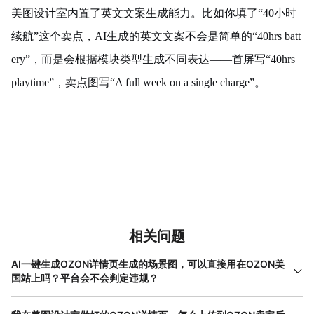
美图设计室内置了英文文案生成能力。比如你填了“40小时
续航”这个卖点，AI生成的英文文案不会是简单的“40hrs batt
ery”，而是会根据模块类型生成不同表达——首屏写“40hrs
playtime”，卖点图写“A full week on a single charge”。
相关问题
AI一键生成OZON详情页生成的场景图，可以直接用在OZON美
国站上吗？平台会不会判定违规？
可以直接使用。OZON平台目前对AI生成的内容没有特殊限制，只
要展示的产品特征与实物一致即可。需要注意两点：一是场景图中