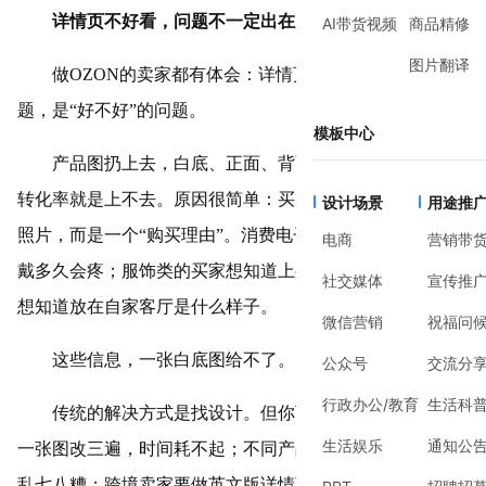
详情页不好看，问题不一定出在产品上
AI带货视频
商品精修
图片翻译
做OZON的卖家都有体会：详情页不是“有没有”的问
题，是“好不好”的问题。
模板中心
产品图扔上去，白底、正面、背面、细节——齐了。但
转化率就是上不去。原因很简单：买家想要的不是一张产品
设计场景
用途推
照片，而是一个“购买理由”。
消费电子类的买家想知道耳机
电商
营销带
戴多久会疼；服饰类的买家想知道上身效果；家居类的买家
社交媒体
宣传推
想知道放在自家客厅是什么样子。
微信营销
祝福问
这些信息，一张白底图给不了。
公众号
交流分
行政办公/教育
生活科
传统的解决方式是找设计。但你可能会遇到三种情况：
生活娱乐
通知公
一张图改三遍，时间耗不起；不同产品找不同设计师，风格
乱七八糟；跨境卖家要做英文版详情页，本地设计师对电商