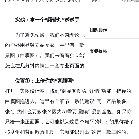
PPT
招聘招
实战：拿一个“露营灯”试试手
团队协作
为了避免枯燥，我们不谈理论。就假设你是一个刚起步
的
户外用品
独立站卖家，手里有一款“复古露营灯”的白色背
套餐价格
景图（白底图）。我们来看看独立站商品详情页AI生成是
怎么在几分钟内搞定一套专业页面的。
位置
①
：上传你的“素颜照”
打开「美图设计室」找到“商品客图/A+详情”功能。把你的
白底图拖进去。这里有个细节：系统建议“同一产品最多3
张”。为什么要多张？因为AI需要理解产品的全貌。如果你
只给一张正面照，它可能以为这是个扁平的灯；如果你给了
45度角和背面散热孔图，它就能识别出“这是一款三维的、