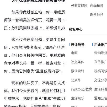
为什么你的独立站详情页留不住人？
AI带货视频
商品精修
如果你做过独立站，你一定经历过这样的场景：找设计
图片翻译
师做一套精美的详情页，花费一周；翻译成英文，语法别
扭；放到美国服务器上，加载慢且排版全乱。
模板中心
这不仅是速度问题，更是生意问题。根据最新的电商调
设计场景
用途推
研，70%的消费者表示，如果产品详情页信息模糊、视觉廉
电商
营销带
价，他们会直接关掉网页。更糟糕的是，如果你的详情页和
社交媒体
宣传推
竞争对手长得一模一样，搜索引擎（Google）甚至懒得收录
微信营销
祝福问
你，因为它判定为“重复低质内容”。
公众号
交流分
现在的玩法变了。不再是你去找设计，而是让设计来找
行政办公/教育
生活科
你。我们今天要聊的，就是如何利用独立站商品详情页AI
生活娱乐
通知公
生成技术，把这件事从“拖累”变成“增长引擎”。不需要复杂
的Prompt指令，只需要你会点鼠标。