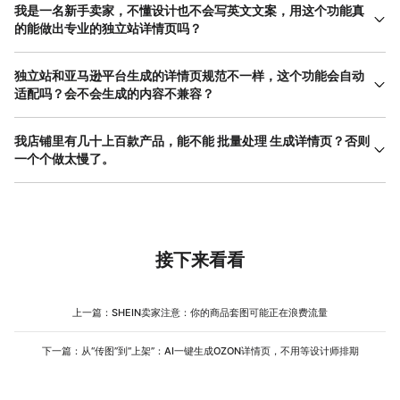
我是一名新手卖家，不懂设计也不会写英文文案，用这个功能真
的能做出专业的独立站详情页吗？
完全可以。这恰恰是「独立站商品详情页AI生成」功能解决的核心
痛点。你不需要懂Photoshop，也不需要考英语六级。系统内置了
独立站和亚马逊平台生成的详情页规范不一样，这个功能会自动
针对美国、欧洲等地区的视觉模板和文案语料库。你只需要上传白
适配吗？会不会生成的内容不兼容？
底商品图，在「卖点要求」栏简单填入中文关键词，比如“ 蓝牙耳机
这一点可以放心。在生成前的「生成设置」面板中，专门区分了“独
续航长 运动防掉”，AI会自动将其翻译并扩写成地道的美式营销短
立站”与“亚马逊”、“Shopify”等不同选项。选择“独立站”模式后，AI
我店铺里有几十上百款产品，能不能 批量处理 生成详情页？否则
句，并匹配对应的场景图。如果生成结果有偏差，你可以直接修改
会自动调整画幅比例（通常适配Web端宽屏16：9或更长滚动比
一个个做太慢了。
文字，重新生成背景，直到满意为止。整个 操作流程 完全图形化，
例），并且生成的「独立站A+页面设计」会更侧重于品牌故事叙述
没有任何代码门槛，比编辑一条手机动态还要简单。
针对老卖家或有成熟产品线的运营，美图设计室确实考虑到了批量
和视觉留白，而不是像亚马逊那样强调硬性的对比图参数。它不仅
场景。在「独立站商品详情页AI生成」的主界面中，你可以使用
生成图片，还会输出适配移动端和PC端的HTML结构建议或可直接
「批量托管」功能。这相当于建立一个自动化工作流：你只需要整
复制的图文代码块。简单说，你直接勾选“独立站”，产出的就是为你
理一张Excel表格，里面按列填好产品名称、核心卖点词、上传对应
的自建站服务器准备的、加载速度快且交互合理的成品素材。
的商品原图链接。系统会读取这张表，自动套用你预设好的生成设
接下来看看
置（例如统一设定为“美国市场、英文、1：1主图比例”），一次性
为所有产品生成对应的A+详情页。这对于做铺货模式或定期更新季
节性商品的卖家来说，效率提升非常显著，原本需要一周的工作
上一篇：
SHEIN卖家注意：你的商品套图可能正在浪费流量
量，现在喝杯咖啡的时间就能完成初稿交付。
下一篇：
从“传图”到“上架”：AI一键生成OZON详情页，不用等设计师排期