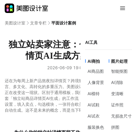
美图设计室
文章专栏
平面设计案例
独立站卖家注意：你的商品详
AI工具
情页AI生成方案来了
AI商拍
图片处理
2026-06-09 19:06
AI商品图
智能抠图
还在为每周上新产品熬夜扣详情页？跨境独立站卖家面临着多语
人像背景
AI消除
言、多文化、高转化的多重压力。美图设计室最新上线的AI能力，
正在改变这一现状。区别于通用模板，我们基于真实商品测试了一
AI模特
变清晰
套「独立站商品详情页AI生成」的工作流：上传一张图，选择生成
设置，填入卖点，勾选模块，一张符合欧美审美的高转化A+页面即
AI试鞋
证件照
自动生成。这不是未来的概念，而是当下即可落地的效率升级。
AI试衣
无损改尺寸
服装换色
拼图