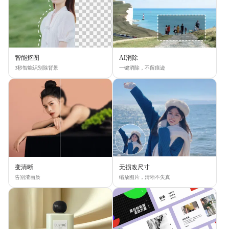
智能抠图
AI消除
3秒智能识别除背景
一键消除，不留痕迹
变清晰
无损改尺寸
告别渣画质
缩放图片，清晰不失真