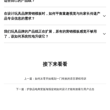
适合自己的产品线？
判断一套玩具品牌营销模板是否适用，关键在于测试其灵活性与品
牌契合度。首先，用你产品线中差异最大的几款产品（例如一款大
在设计玩具品牌营销模板时，如何平衡童趣视觉与向家长传递产
型轨道车和一套小型拼图）去套用该模板，检查模板的布局是否能
品专业信息的需求？
兼容不同尺寸、形状的产品主图展示，文案区域是否能清晰容纳不
平衡童趣与专业信息，是玩具品牌营销模板设计的核心挑战。策略
同数量的卖点。其次，观察模板的整体风格、色彩和字体是否与你
上可以采用“视觉吸引孩子，文案说服家长”的分层设计。在视觉上
我们玩具品牌的产品线正在扩展，原有的营销模板感觉不够用
品牌的定位（如高端精致、趣味搞怪、教育益智）一致，是否会模
层，运用活泼的色彩、可爱的角色形象或动态构图第一时间吸引儿
了，该如何系统性地升级它？
糊品牌个性。最后，在实际的发布渠道（如手机端社交媒体）预览
童和家长的注意力，营造欢乐、有趣的氛围。在信息层，则需要结
效果，确保关键信息在小屏上依然清晰可读。一个优秀的玩具品牌
产品线扩展是品牌成长的标志，此时升级玩具品牌营销模板是必要
构清晰、阅读顺畅。为专业信息（如材质安全认证、教育理念、产
营销模板应像一件合身的衣服，能衬托不同产品的特点，同时保持
的系统性工程。建议分三步进行：首先，进行审计与归类。回顾所
品规格）设计专门的、风格统一的排版区块，使用相对稳重清晰的
统一的品牌气质。对于新手而言，使用像美图设计室这样操作直观
有现有产品，分析新增产品系列（如从毛绒玩具扩展到电子 互动 玩
字体，并可以借助简洁的图标进行可视化归纳，提升信息消化速
的平台，可以很方便地对现有模板进行微调和测试，快速找到适合
具）在视觉调性、目标客群和沟通重点上与原有系列有何异同。根
度。例如，将安全认证标志集中排列在角落，用温柔的色块衬托产
自己品牌的视觉方向，减少试错成本。
据共性提炼出可保留的超级品牌符号（如Logo用法、品牌色），根
接下来看看
品功能描述。关键在于，专业信息不应破坏整体的趣味感，而是有
据差异规划可能的子模板风格方向。其次，建立模板体系。可以构
机地嵌入其中。通过巧妙的排版和色彩区分，让家长能迅速抓取到
思一个“核心基础模板”定义最不变的品牌规则（如字体、Logo位
他们关心的要点，同时孩子也被整体的画面所吸引。这要求在设计
置），然后衍生出几条适应不同产品系列的“分支模板”，它们在色
上一篇：
如何从零开始规划一门有效的语言课程培训
模板时，就对信息优先级和视觉动线有明确的规划。
彩、辅助图形和版式节奏上可以有特定倾向，但共享核心基因。最
后，制定使用指南。明确每套分支模板对应的产品系列，并标注可
下一篇：
护肤品电商竖版海报促销如何设计才能有效吸引用户点击
自由调整的模块与不可更改的规范。在这个过程中，利用设计工具
的团队协作和模板管理功能可以极大提升效率，例如在美图设计室
中创建不同的模板文件夹，方便团队成员根据产品类别快速取用，
确保新模板体系能被清晰理解和高效执行，减少沟通混乱。