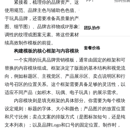
PPT
招聘招
紧接着，梳理你的品牌资产。这包括官方Logo的标准
使用规范、品牌主色与辅助色色值、指定的中英文字体。对
于玩具品牌，还需要准备高质量的产品图片（白底图、场景
图、
细节图
）、品牌吉祥物或IP形象素材、以及能体现品牌
团队协作
调性的纹理或图案元素。将这些素材分门别类整理好，是后
续高效制作模板的前提。
套餐价格
构建模板的核心框架与内容模块
一个实用的玩具品牌营销模板，通常由固定的框架和可
替换的内容模块组成。框架决定了版面的基本结构和视觉流
向，例如标题区、主视觉区、产品展示区、卖点说明区和行
动号召区的位置关系。这个框架需要具备足够的灵活性，以
适应不同产品（如积木、玩偶、电子玩具）的展示需求。
内容模块则是填充框架的具体部分。你需要为每个模块
设定规则：标题的字体、大小和颜色；产品图片的放置位置
和尺寸比例；卖点文案的排版方式（是图标加短句，还是纯
文本列表）；以及品牌Logo和口号的固定位置。制作时，