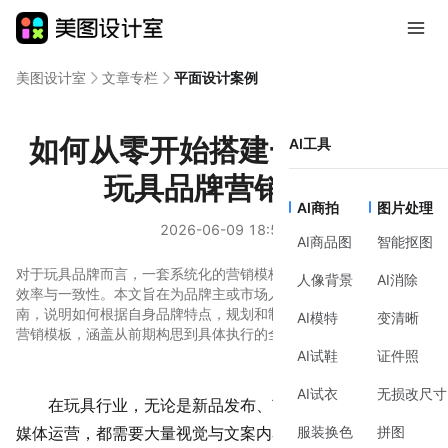
美图设计室
文章专栏
平面设计案例
如何从零开始搭建一套有效的
AI工具
玩具品牌营销模板
AI商拍
图片处理
2026-06-09 18:54
AI商品图
智能抠图
对于玩具品牌而言，一套系统化的营销模板能显著提升内容输出的
人像背景
AI消除
效率与一致性。本文旨在为品牌主或市场人员提供一份清晰的指
南，说明如何根据自身品牌特点，规划和制作一套实用的玩具品牌
AI模特
变清晰
营销模板，涵盖从前期构思到具体执行的全过程。
AI试鞋
证件照
AI试衣
无损改尺寸
在玩具行业，无论是新品发布、节日促销还是日常社交
服装换色
拼图
媒体运营，都需要大量视觉与文案内容。许多团队常常面临