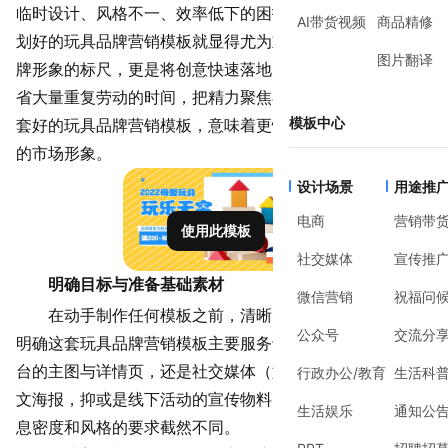
临时设计、风格不一、效率低下的困扰。这时，一套预先规
AI带货视频
商品精修
划好的
玩具品牌营销
模板就显得尤为重要。它不仅是统一品
图片翻译
牌形象的标尺，更是将
创意
快速落地的工具，能帮助团队节
省大量重复劳动的时间，把精力聚焦在创意和策略本身。一
模板中心
套好的玩具品牌营销模板，意味着更快的响应速度和更专业
的市场形象。
设计场景
用途推
电商
营销带
使用此模板
社交媒体
宣传推
明确目标与准备基础素材
微信营销
祝福问
在动手制作任何模板之前，清晰的目标是基石。你需要
公众号
交流分
明确这套玩具品牌营销模板主要服务于哪些场景：是电商平
台的主图与详情页，还是社交媒体（如微信、小红书）的图
行政办公/教育
生活科
文海报，抑或是线下活动的宣传物料？不同场景对尺寸、信
生活娱乐
通知公
息密度和风格的要求截然不同。