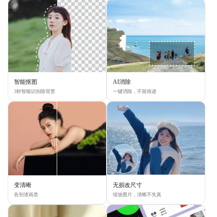
智能抠图
AI消除
3秒智能识别除背景
一键消除，不留痕迹
变清晰
无损改尺寸
告别渣画质
缩放图片，清晰不失真