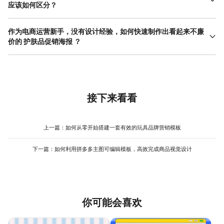
惠、品牌和行动按钮。次要信息如详细规则、多品展示，可考虑通
应该如何区分？
过海报引导至详情页。布局上，运用“Z”字形或“F”字形视觉动线，将
不同功效的护肤品，其设计风格应紧扣产品带给用户的核心感受与
不同层级的信息沿着用户自然浏览路径放置。利用字体大小、粗细
成分联想。对于美白、淡斑类产品，海报主视觉可倾向使用干净、
作为电商运营新手，没有设计经验，如何快速制作出看起来不廉
和颜色的对比建立清晰的阅读顺序，避免所有文字一样大。留白是
明亮的色调（如白色、浅蓝、银色），搭配光感、透亮的视觉元
价的 护肤品促销海报 ？
关键，它并非浪费空间，而是引导视觉焦点、提升高级感的重要手
素，传递“光泽”、“净澈”的印象。保湿补水类产品，则适合采用蓝、
段。对于信息较多的护肤品电商竖版海报促销，使用图标、 小标签
新手要避免廉价感，需避开几个常见误区：避免使用过多高饱和度
绿、水 粉色系 ，运用水流、水滴、冰川或植物叶片等图形，营造水
来归纳信息点，比纯文字段落更直观。通过美图设计室的模板参
的艳丽色彩碰撞，选择同色系或邻近色搭配更安全；避免使用过于
润、清新的氛围。抗皱紧致类产品，需要传达信赖与高效，可选用
考，可以快速学习到各种信息排版的实用版式，减少自己摸索布局
复杂花哨的字体，优先使用简洁的无衬线字体；避免元素堆砌过
深红、鎏金、黑曜石等沉稳、奢华的色彩，版式设计更强调简约与
的时间。
满，学会留白。最快速的入门方法是借鉴优秀模板。可以前往美图
大气，可适当运用分子结构、黄金线条等元素体现科技感。而舒缓
设计室这类提供大量电商模板的平台，直接搜索“护肤品”、“美妆”、
接下来看看
修复类产品，常用低饱和的 莫兰迪色 系（如米白、淡紫、灰绿），
“大牌感”等关键词，筛选出点赞或使用量高的竖版模板。这些模板通
搭配云朵、纱布、简约叶片等柔和图形，传递安心、温和的情绪。
常已经具备了合理的布局、协调的配色和专业的字体搭配。你只需
设计护肤品电商竖版海报促销时，从产品核心卖点反推视觉语言，
替换上自己的产品图，并根据模板的配色逻辑微调文字颜色，确保
上一篇：
如何从零开始搭建一套有效的玩具品牌营销模板
是确保风格精准的有效方法。
品牌标识清晰即可。重点学习模板是如何处理产品与文字的空间关
系、如何运用小元素提升精致感的。这种方法能让你在零基础的情
下一篇：
如何利用拼多多主图可编辑模板，高效完成商品视觉设计
况下，快速产出符合主流审美、品质在线的护肤品电商竖版海报促
销图，显著提升学习效率和产出效果。
你可能会喜欢