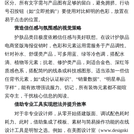
区分。所有文字需与产品图有足够的留白，避免拥挤。行动
号召按钮（如“立即抢购”）要使用对比鲜明的色彩，放置在
易于点击的位置。
营造信任感与
氛围感
的视觉策略
护肤品类目极度依赖信任感与美好联想。在设计护肤品
电商竖版海报促销时，色彩和元素运用需服务于产品调性。
针对补水、舒缓类产品，可多用蓝、绿等冷色调，搭配水
滴、植物等元素；抗老、修护类产品，则适合金色、深红等
质感色系，搭配简约的线条或科技感图形。适当添加一些信
任背书元素，如“成分认证标识”、“销量数据”、“明星单品
字样”，能有效增强说服力。切记，所有装饰元素都不能喧
宾夺主，干扰核心信息的阅读。
借助专业工具实现想法并提升效率
对于非专业设计师，从零开始搭建版面、调试配色耗时
耗力。此时，借助集成了模板、素材与简易操作功能的在线
设计工具是明智之选。例如，在美图设计室（www.designki