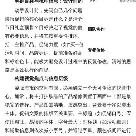
PPT
招聘招
明确目标与梳理信息：设计前的必要准备
动手设计前，先问自己几个问题：这张护肤品电商竖版
海报促销的核心目标是什么？是清仓特卖、新品推广，还是
节日礼盒预售？目标决定了视觉的侧重点。紧接着，梳理所
团队协作
有必要信息，并将其按重要性排序。通常，核心信息层级包
括：主推产品、促销力度（如“买一送一”、“限时5折”）、
套餐价格
活动时间、品牌标识。提前准备好高清产品图、品牌Logo
和标准色卡，能极大避免设计过程中的反复修改。清晰的思
路是高效执行的前提。
构建视觉焦点与信息层级
竖版海报的空间有限，必须确立一个无可争议的视觉中
心。通常，将主打护肤品的产品精修图置于画面中上部是最
稳妥的选择。产品图需清晰、质感突出，背景要干净以突出
主体。促销文案的排版至关重要。主标题（如促销口号）应
使用粗壮、易读的字体，字号最大；副标题（如活动细则）
和辅助信息则依次减小字号，并通过字重、颜色或间距进行