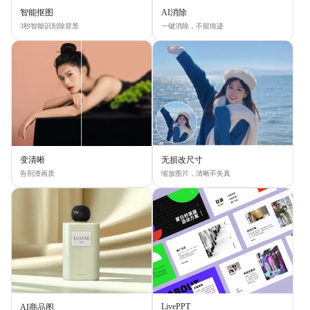
智能抠图
AI消除
3秒智能识别除背景
一键消除，不留痕迹
变清晰
无损改尺寸
告别渣画质
缩放图片，清晰不失真
LivePPT
AI商品图