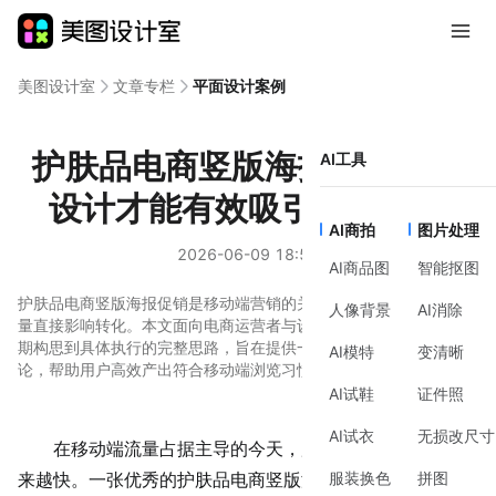
美图设计室
文章专栏
平面设计案例
护肤品电商竖版海报促销如何
AI工具
设计才能有效吸引用户点击
AI商拍
图片处理
2026-06-09 18:54
AI商品图
智能抠图
护肤品电商竖版海报促销是移动端营销的关键视觉载体，其设计质
人像背景
AI消除
量直接影响转化。本文面向电商运营者与设计新手，系统梳理从前
期构思到具体执行的完整思路，旨在提供一套清晰、可操作的方法
AI模特
变清晰
论，帮助用户高效产出符合移动端浏览习惯的促销海报。
AI试鞋
证件照
AI试衣
无损改尺寸
在移动端流量占据主导的今天，用户滑动屏幕的速度越
服装换色
拼图
来越快。一张优秀的护肤品电商竖版海报促销图，需要在瞬