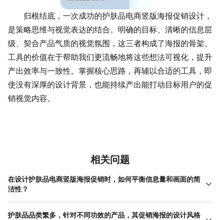
归根结底，一次成功的护肤品电商竖版海报促销设计，
是策略思维与视觉表达的结合。明确的目标、清晰的信息层
级、契合产品气质的视觉氛围，这三者构成了海报的骨架。
工具的价值在于帮助我们更流畅地将这些想法可视化，提升
产出效率与一致性。掌握核心思路，再辅以合适的工具，即
使没有深厚的设计背景，也能持续产出能打动目标用户的促
销视觉内容。
相关问题
在设计护肤品电商竖版海报促销时，如何平衡信息量和画面的简
洁性？
平衡信息量与简洁性的关键在于严格的信息分级和巧妙的布局整
合。首先，必须筛选信息，只保留最核心的要素：产品、核心优
护肤品品类繁多，针对不同功效的产品，其促销海报的设计风格