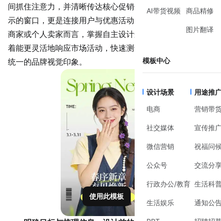
间抓住注意力，并清晰传达核心促销信息。它不仅是产品展
AI带货视频
商品精修
示的窗口，更是连接用户与优惠活动的直接桥梁。对于中小
图片翻译
商家或个人卖家而言，掌握自主设计这类海报的能力，意味
着能更灵活地响应市场活动，快速测试营销效果，并建立起
模板中心
统一的品牌视觉印象。
设计场景
用途推
电商
营销带
社交媒体
宣传推
微信营销
祝福问
公众号
交流分
行政办公/教育
生活科
使用此模板
生活娱乐
通知公