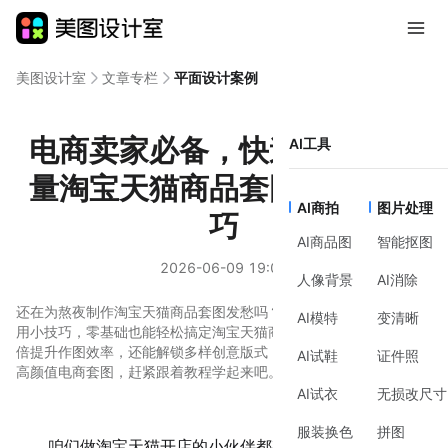
美图设计室
文章专栏
平面设计案例
电商卖家必备，快速制作高质
AI工具
量淘宝天猫商品套图的实用技
AI商拍
图片处理
巧
AI商品图
智能抠图
2026-06-09 19:08
人像背景
AI消除
还在为熬夜制作淘宝天猫商品套图发愁吗？掌握美图设计室这些实
AI模特
变清晰
用小技巧，零基础也能轻松搞定淘宝天猫商品套图设计，不仅能成
倍提升作图效率，还能解锁多样创意版式，不用专业美工也能做出
AI试鞋
证件照
高颜值电商套图，赶紧跟着教程学起来吧。
AI试衣
无损改尺寸
服装换色
拼图
咱们做淘宝天猫开店的小
伙伴
都有同款烦恼，制作淘宝