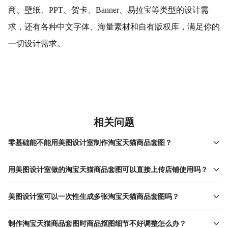
商、壁纸、PPT、贺卡、Banner、易拉宝等类型的设计需
求，还有各种中文字体、海量素材和自有版权库，满足你的
一切设计需求。
相关问题
零基础能不能用美图设计室制作淘宝天猫商品套图？
当然可以，美图设计室操作简单无需专业设计基础，自带智能抠
图、平台专属尺寸模板和AI文案功能，跟着简单步骤操作，零基础
用美图设计室做的淘宝天猫商品套图可以直接上传店铺使用吗？
也能快速制作出合规精美的淘宝天猫商品套图。
完全可以，平台内置淘宝天猫官方标准尺寸，生成的商品套图画质
清晰、比例合规，同时模板和素材都有版权保障，编辑完成导出后
美图设计室可以一次性生成多张淘宝天猫商品套图吗？
就能直接上架店铺使用。
支持批量生成功能，上传产品图后选定淘宝天猫对应规格和风格，
一键就能产出多张不同场景、不同版式的商品套图，不用逐张设
制作淘宝天猫商品套图时商品抠图细节不好调整怎么办？