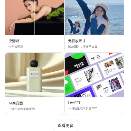
变清晰
无损改尺寸
告别渣画质
缩放图片，清晰不失真
LivePPT
AI商品图
一句话生成高质量PPT
一键生成海量场景图
查看更多