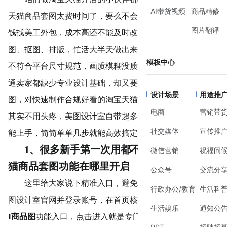
AI带货视频
商品精修
天猫商品套图太费时间了，要么不会专业设计软件，只能花
图片翻译
钱找美工外包，成本高还不能及时改稿；要么自己慢慢拼
图、抠图、排版，忙活大半天做出来的淘宝天猫商品套图还
模板中心
不符合平台尺寸规范，画质模糊没质感。说实话，大多数普
通卖家都缺少专业设计基础，却又要频繁上新、更换活动主
设计场景
用途推
图，对快速制作合规好看的淘宝天猫商品套图需求特别大。
电商
营销带
其实不用头疼，美图设计室自带超多电商实用功能，人人都
社交媒体
宣传推
能上手，简简单单几步就能高效搞定整套商品套图设计。
1、很多新手第一次用都不知道整套淘宝天
微信营销
祝福问
猫商品套图功能在哪里开启
公众号
交流分
这里给大家说下精准入口，避免大家到处翻找。打开美
行政办公/教育
生活科
图设计室官网并登录账号，在首页核心功能区，直接找到
A
生活娱乐
通知公
I商品图
功能入口，
点击进入
就是专门制作淘宝天猫商品套