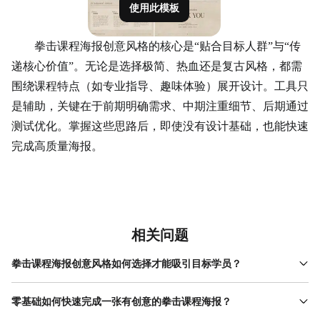
使用此模板
拳击课程海报创意风格的核心是“贴合目标人群”与“传
递核心价值”。无论是选择极简、热血还是复古风格，都需
围绕课程特点（如专业指导、趣味体验）展开设计。工具只
是辅助，关键在于前期明确需求、中期注重细节、后期通过
测试优化。掌握这些思路后，即使没有设计基础，也能快速
完成高质量海报。
相关问题
拳击课程海报创意风格如何选择才能吸引目标学员？
选择风格需结合目标学员的年龄、性别和兴趣。例如，面向20-35
岁年轻男性，热血运动风（高饱和度色彩、动态元素）更易引发共
零基础如何快速完成一张有创意的拳击课程海报？
鸣；若目标学员是女性或中老年群体，极简专业风（低对比度配