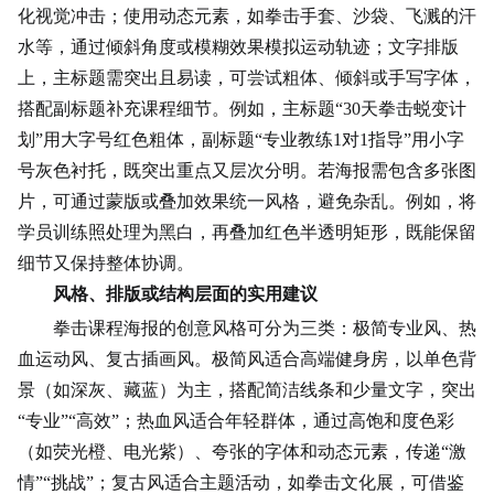
化视觉冲击；使用动态元素，如拳击手套、沙袋、飞溅的汗
水等，通过倾斜角度或模糊效果模拟运动轨迹；文字排版
上，主标题需突出且易读，可尝试粗体、倾斜或手写字体，
搭配副标题补充课程细节。例如，主标题“30天拳击蜕变计
划”用大字号红色粗体，副标题“专业教练1对1指导”用小字
号灰色衬托，既突出重点又层次分明。若海报需包含
多张图
片
，可通过蒙版或叠加效果统一风格，避免杂乱。例如，将
学员训练照处理为黑白，再叠加红色半透明矩形，既能保留
细节又保持整体协调。
风格、排版或结构层面的实用建议
拳击课程海报的创意风格可分为三类：极简专业风、热
血运动风、复古插画风。极简风适合高端健身房，以单色背
景（如深灰、藏蓝）为主，搭配简洁线条和少量文字，突出
“专业”“高效”；热血风适合年轻群体，通过高饱和度色彩
（如荧光橙、电光紫）、夸张的字体和动态元素，传递“激
情”“挑战”；复古风适合主题活动，如拳击文化展，可借鉴