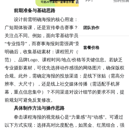
PPT
招聘招
前期准备与基础思路
设计前需明确海报的核心用途：是吸引新学员报名、推
广短期体验课，还是宣传拳击赛事？不同场景的目标人群和
团队协作
关注点不同。例如，面向零基础学员的海报需突出“低门槛”
“专业指导”，而赛事海报则需强调“竞技性”“观赏性”。目标
套餐价格
明确后，收集基础素材：课程照片（学员训练、教练示
范）、品牌Logo、课程时间/地点/价格等关键信息。若缺乏
专业摄影素材，可优先选择动作感强的网络图片，确保版权
合规。此外，需确定海报的投放渠道：是线下张贴（需高分
辨率、大尺寸），还是线上社交媒体传播（需适配手机屏
幕，重点信息集中）？不同渠道对设计细节的要求不同，提
前规划可避免反复修改。
具体制作方法与操作思路
拳击课程海报的视觉核心是“力量感”与“动感”。可通过
以下方式实现：选择高对比度配色，如黑金、红黑组合，强