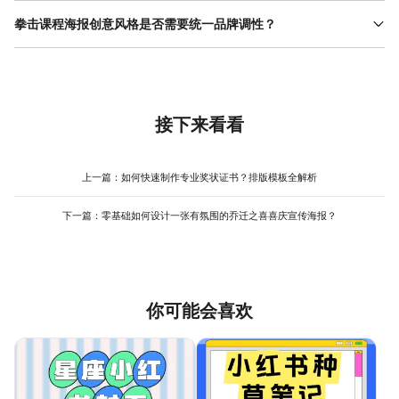
零基础用户可优先使用模板工具，如美图设计室。其 操作流程 简
色、简洁排版）可能更合适。此外，课程类型也影响风格选择：短
单：选择拳击主题模板后，替换文字（课程名称、时间、联系方
拳击课程海报创意风格是否需要统一品牌调性？
期体验课适合活泼风格，长期训练课程则需突出专业性。美图设计
式）和图片（教练照、训练场景），调整字体大小和颜色即可。若
室提供多种风格模板，用户可根据学员画像快速筛选，减少试错成
统一品牌调性能增强学员对课程的信任感。若品牌主打“专业”“高
需增加创意，可从素材库添加动态贴纸（如拳击手套、汗水飞溅）
本，提升设计效率。
端”，海报风格需保持极简、低饱和度配色和规整排版；若品牌强调
或调整背景色（如红黑渐变）。工具的智能排版功能会自动优化元
“趣味”“挑战”，则可采用热血运动风，加入夸张字体和动态元素。长
素位置，避免杂乱。即使没有设计经验，也能在10分钟内完成一张
期宣传中，保持风格一致（如固定使用红色主色调、特定字体）能
专业海报，减少反复修改的时间。
让学员快速识别品牌。美图设计室的模板库支持按品牌色筛选，用
接下来看看
户可上传品牌Logo，工具自动匹配配色方案，确保海报与品牌视觉
系统一致，减少风格偏差导致的认知混乱。
上一篇：
如何快速制作专业奖状证书？排版模板全解析
下一篇：
零基础如何设计一张有氛围的乔迁之喜喜庆宣传海报？
你可能会喜欢