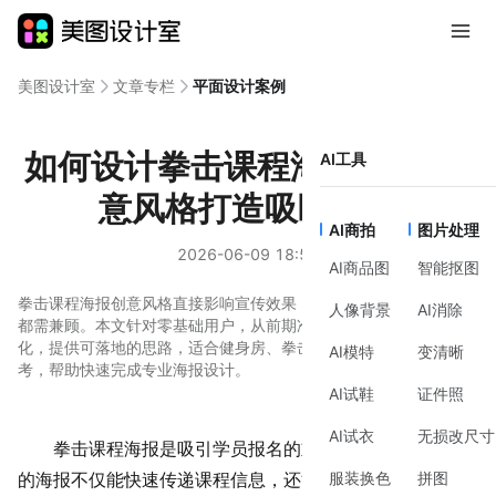
美图设计室
文章专栏
平面设计案例
如何设计拳击课程海报？5种创
AI工具
意风格打造吸睛视觉
AI商拍
图片处理
2026-06-09 18:59
AI商品图
智能抠图
拳击课程海报创意风格直接影响宣传效果，从视觉冲击到信息传递
人像背景
AI消除
都需兼顾。本文针对零基础用户，从前期准备、制作方法到风格优
化，提供可落地的思路，适合健身房、拳击教练或活动策划者参
AI模特
变清晰
考，帮助快速完成专业海报设计。
AI试鞋
证件照
AI试衣
无损改尺寸
拳击课程海报
是吸引学员报名的重要工具，一张有创意
服装换色
拼图
的海报不仅能快速传递课程信息，还能通过视觉冲击激发兴