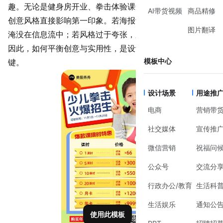
趣。无论是
健身房开业
、拳击体验课还是赛事宣传，海报的
AI带货视频
商品精修
创意风格直接影响第一印象。若海报设计过于普通，容易被
图片翻译
淹没在信息流中；若风格过于夸张，又可能偏离专业调性。
因此，如何平衡创意与实用性，是设计拳击课程海报的关
模板中心
键。
设计场景
用途推
电商
营销带
社交媒体
宣传推
微信营销
祝福问
公众号
交流分
行政办公/教育
生活科
生活娱乐
通知公
使用此模板