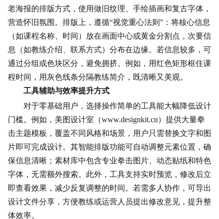
老海报的排版方式，使用做旧纹理、
手绘插画
和复古字体，
营造怀旧氛围。排版上，遵循“视觉重心法则”：将核心信息
（如课程名称、时间）放在画面中心或黄金分割点，次要信
息（如教练介绍、联系方式）分布在边缘。若信息较多，可
通过分组或色块区分，避免拥挤。例如，用红色矩形框住课
程时间，用灰色线条分隔教练简介，既清晰又美观。
工具辅助与效率提升方式
对于零基础用户，选择操作简单的工具能大幅降低设计
门槛。例如，美图设计室（www.designkit.cn）提供大量拳
击主题模板，覆盖不同风格和场景，用户只需替换文字和图
片即可完成设计。其智能排版功能可自动调整元素位置，确
保信息清晰；素材库中包含专业拳击图片、动态贴纸和特色
字体，无需额外搜索。此外，工具支持实时预览，修改后立
即查看效果，减少反复调整的时间。若需多人协作，可导出
设计文件分享，方便教练或运营人员提出修改意见，提升整
体效率。