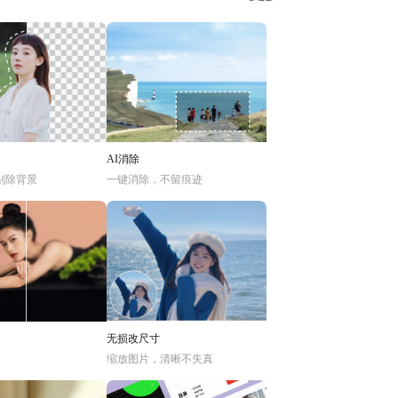
AI消除
别除背景
一键消除，不留痕迹
无损改尺寸
缩放图片，清晰不失真