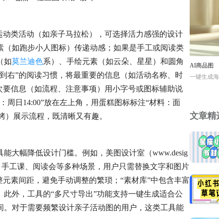
运动类活动（如亲子马拉松），可选择活力感强的设计
素（如跑步小人图标）传递动感；如果是手工或阅读类
（如
莫兰迪色
系）、手绘元素（如云朵、星星）和圆角
AI商品图
到右”的阅读习惯，将最重要的信息（如活动名称、时
一键生成海
次要信息（如流程、注意事项）用小字号或图标辅助说
周日14:00”放在左上角，用蛋糕图标标注“材料：面
文章精
.烘烤）展示流程，既清晰又有趣。
大幅降低设计门槛。例如，美图设计室（www.desig
动会、手工课、阅读会等多种场景，用户只需替换文字和图片
整元素间距，避免手动调整的繁琐；“素材库”中包含丰富
此外，工具的“多尺寸导出”功能支持一键生成适合公
间。对于需要频繁设计亲子活动图的用户，这类工具能