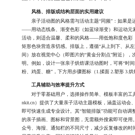
风格、排版或结构层面的实用建议
亲子活动图的风格需与活动主题“同频”：如果是
——用动态线条、渐变色彩（如蓝绿渐变）和运动元
活动，则适合温馨、柔和的风格——用低饱和度色彩
矩形色块营造亲切感。排版上，遵循“从上到下、从左
间）放在视觉中心（即图片的“黄金分割点”附近），
明。例如，设计一张亲子烘焙课活动图时，可将“时间：
粉、鸡蛋、糖”，下方用步骤图标（1.揉面 2.塑形 3
工具辅助与效率提升方式
对于零基础用户，选择操作简单、模板丰富的工具能
nkit.cn）提供了大量亲子活动主题模板，涵盖运
即可快速生成专业设计。其“智能排版”功能可自动调
的亲子插画、图标和背景图，无需额外搜索即可使用。
众号、海报、通知栏的不同尺寸，减少反复修改的时