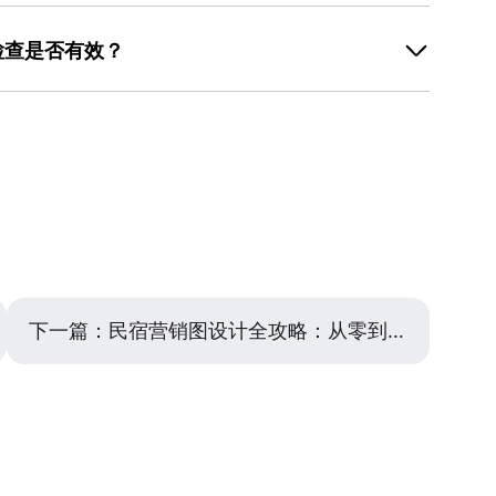
”的方式快速完成设计。首先，选择与活动主题匹配的模板
大小区分层级（标题字号是正文的2倍）。美图设计室的
温馨模板），模板中已预设了合理的排版、字体和配色，
，用户可直接替换内容，减少反复调整的麻烦，适合新手
检查是否有效？
模板中的图片和文字——图片选择真实场景照或与活动相
子插画），文字只需修改活动名称、时间、地点等核心信
”和“视觉吸引”两个维度进行：信息传递方面，可让未参与
题最显眼，关键信息（如二维码）不被遮挡。美图设计室
览图片，询问他们是否能准确说出活动名称、时间、地点
活动场景，且支持一键导出适合不同平台（公众号、海报）
息，说明排版或文字层级需要调整；视觉吸引方面，观察
即使没有设计经验也能快速产出专业效果。
标题是否突出、图片是否与主题相关、色彩是否舒适（避
查不同设备（手机、电脑）上的显示效果，确保文字清
”功能，可模拟不同场景下的显示效果，帮助用户提前发
设计经验不足导致的“不专业感”，提升活动图的整体质
下一篇：
民宿营销图设计全攻略：从零到一打造吸睛宣传图