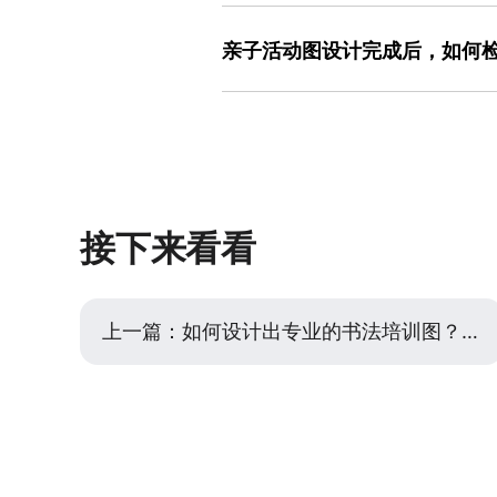
零基础用户可通过“模板修改+素材替换
色背景框住注意事项），或用不同字体
（如亲子运动会选动态模板，手工课选
模板中已预设了文字与图片的合理比例
亲子活动图设计完成后，如何
避免从零开始的盲目尝试；其次，替换
快速上手。
关的插画（如工具的素材库中有大量亲
检查亲子活动图的有效性需从“信息传递
息；最后，检查视觉优先级——确保标
活动策划的人（如同事或朋友）快速浏
的 操作流程 简单，模板覆盖多种亲子
和参与方式，若回答模糊或遗漏关键信
的尺寸，能显著减少反复修改的时间，
图片是否能在3秒内吸引注意力——主
免刺眼的高饱和度颜色）。此外，可检
晰、图片不模糊。美图设计室提供“预览
接下来看看
现问题；其丰富的模板和素材也能避免因
量。
上一篇：
如何设计出专业的书法培训图？从思路到实操全解析