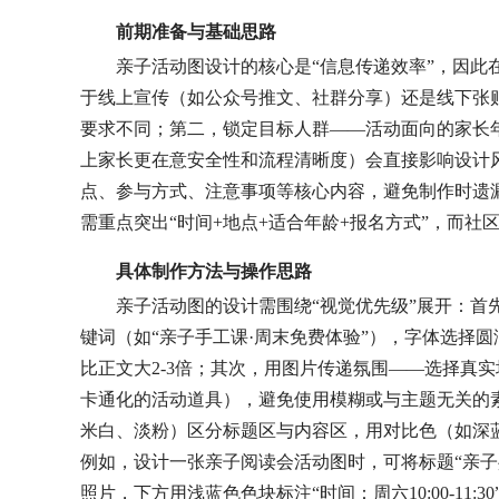
前期准备与基础思路
亲子活动图设计的核心是“信息传递效率”，因此
于线上宣传（如公众号推文、社群分享）还是线下张
要求不同；第二，锁定目标人群——活动面向的家长年龄
上家长更在意安全性和流程清晰度）会直接影响设计
点、参与方式、注意事项等核心内容，避免制作时遗
需重点突出“时间+地点+适合年龄+报名方式”，而社
具体制作方法与操作思路
亲子活动图的设计需围绕“视觉优先级”展开：首
键词（如“亲子手工课·周末免费体验”），字体选择
比正文大2-3倍；其次，用图片传递氛围——选择真
卡通化的活动道具），避免使用模糊或与主题无关的
米白、淡粉）区分标题区与内容区，用对比色（如深
例如，设计一张亲子阅读会活动图时，可将标题“亲子
照片，下方用浅蓝色色块标注“时间：周六10:00-11:3