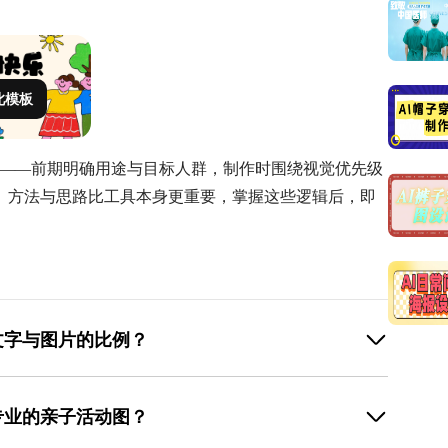
此模板
”——前期明确用途与目标人群，制作时围绕视觉优先级
。方法与思路比工具本身更重要，掌握这些逻辑后，即
文字与图片的比例？
片”原则——家长与孩子通常没有耐心阅读长段文字，因
或关键词呈现，其余内容（如流程、注意事项）可用图标
专业的亲子活动图？
关，例如运动类活动用孩子跑步的照片，手工课用成品展
。若必须包含较多文字，可通过色块划分区域（如用浅蓝