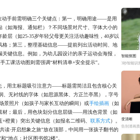
在动手前需明确三个关键点：第一，明确用途——是用
贴（如海报、通知栏）？不同场景对尺寸、字体大小的
层（如25-35岁年轻父母更关注活动趣味性，40岁以
风格；第三，整理基础信息——提前列出活动时间、地
漏关键信息。例如，为幼儿园设计的亲子运动会海报，
智能抠图
区手工课活动图则需强调“材料清单+安全提示”。
3秒智能识
先，用主标题吸引注意力——标题需简洁且包含核心关
圆润、无衬线的字体（如思源黑体、方正兰亭黑），字号
实场景照片（如孩子与家长互动的瞬间）或
手绘插画
（如
素材；最后，用色块划分信息层级——用浅色背景（如
变清晰
蓝+橙黄）突出关键信息（如报名二维码、
联系方式
）。
告别渣画质
共读·开启想象之旅”放在顶部，中间用一张孩子翻书的
0”和“地点：社区图书馆2楼”。