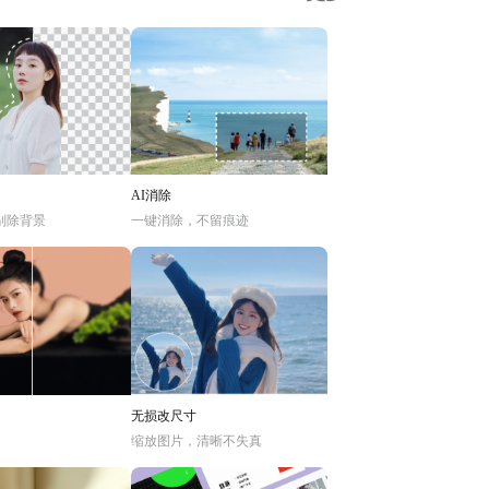
AI消除
别除背景
一键消除，不留痕迹
无损改尺寸
缩放图片，清晰不失真