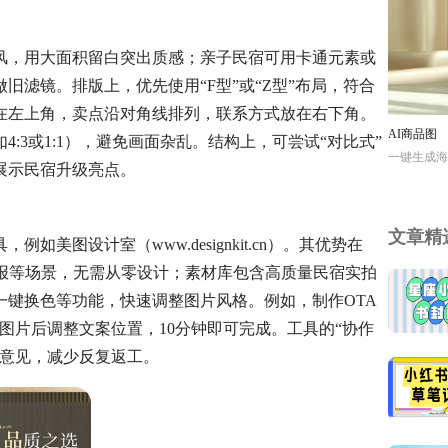
风，用大面积留白突出质感；亲子民宿可用卡通元素或
滤镜。排版上，优先使用“F型”或“Z型”布局，符合
在左上角，卖点沿对角线排列，联系方式放在右下角。
AI商品图
:3或1:1），避免画面杂乱。结构上，可尝试“对比式”
一键生成海
展示民宿升级亮点。
文章精
美图设计室（www.designkit.cn）。其优势在
海报等场景，无需从零设计；素材库包含高质量民宿实拍
一键换色等功能，快速调整图片风格。例如，制作OTA
图片后调整文案位置，10分钟即可完成。工具的“协作
改意见，减少反复返工。