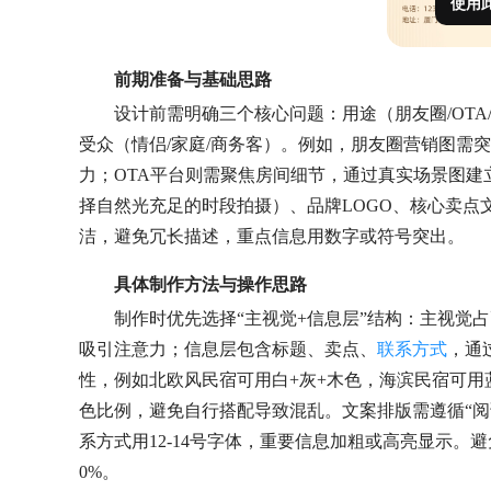
使用
前期准备与基础思路
设计前需明确三个核心问题：用途（朋友圈/OTA
受众（情侣/家庭/商务客）。例如，朋友圈营销图需
力；OTA平台则需聚焦房间细节，通过真实场景图
择自然光充足的时段拍摄）、品牌LOGO、核心卖点文
洁，避免冗长描述，重点信息用数字或符号突出。
具体制作方法与操作思路
制作时优先选择“主视觉+信息层”结构：主视觉
吸引注意力；信息层包含标题、卖点、
联系方式
，通
性，例如北欧风民宿可用白+灰+木色，海滨民宿可用
色比例，避免自行搭配导致混乱。文案排版需遵循“阅读动
系方式用12-14号字体，重要信息加粗或高亮显示。避
0%。