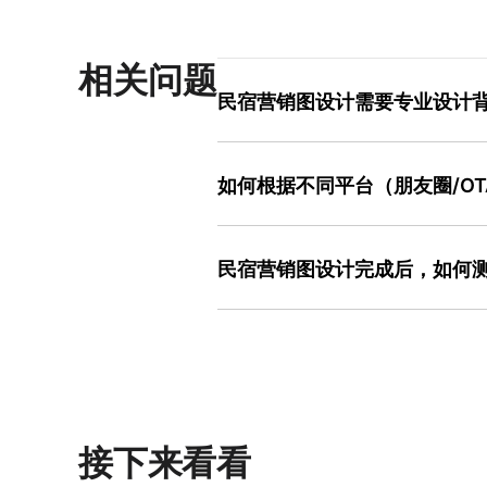
相关问题
民宿营销图设计需要专业设计
民宿营销图设计无需专业背景，关键在于
始：收集3-5张同类优质案例，分析其
如何根据不同平台（朋友圈/O
自己的设计中。例如，若发现多数海滨
整饱和度或加入黄色点缀形成差异化。使
不同平台对营销图的要求差异显著，需
板，这些模板已根据行业特性优化过结构
力，因此主视觉占比需超过70%，文案
合新手快速产出专业级作品。
民宿营销图设计完成后，如何
当高饱和；OTA平台（如携程、Airb
露台）建立信任感，文案仅保留核心卖点（
测试效果需结合数据与 用户反馈 。数
用户更关注“氛围感”，设计时可加入手
赞/评论）判断设计吸引力。例如，若
口语化表达（如“住进这里，我连续发了
或文案；用户反馈可通过问卷或直接沟通
切换不同规格，减少反复调整时间，提
“是否有理解困难”。优化时可遵循“最
度），观察数据变化，避免一次性修改过
持保存多个设计稿，方便对比不同方案
接下来看看