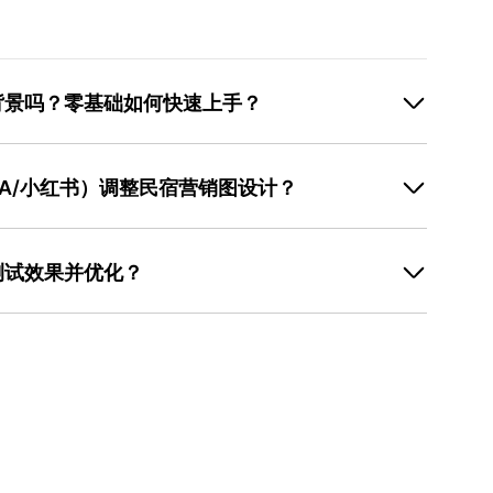
背景吗？零基础如何快速上手？
理解用户需求与视觉逻辑。零基础用户可先从“模仿”开
色彩搭配、文案排版、信息层级，总结共性规律后应用到
TA/小红书）调整民宿营销图设计？
民宿营销图使用蓝+白配色，可借鉴这一组合，再通过调
用美图设计室等工具时，优先选择“民宿”分类下的模
针对性调整设计策略。朋友圈营销图需在3秒内吸引注意
与配色，直接替换图片和文案即可， 操作流程 简单，适
简洁有力（如“限时8折！住海景房送下午茶”），色彩可适
测试效果并优化？
nb）主图需突出房间细节，用全景图或特色场景（如浴缸、
如“270°海景”“免费停车”），避免遮挡图片；小红书
据层面，可通过OTA平台的点击率、朋友圈的互动量（点
绘元素、贴纸或生活化场景（如咖啡杯、书籍），文案用
某张营销图的点击率低于同类平均水平，可能需调整主视觉
9条朋友圈”）。美图设计室提供多平台尺寸模板，可一键
收集，重点询问“第一眼看到什么”“哪些信息最吸引你”
升制作效率。
小改动原则”：每次只调整一个元素（如标题字体、主图角
多导致无法定位问题。美图设计室的“历史版本”功能支
的转化效果，减少反复修改的试错成本。