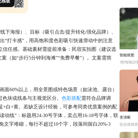
此模板
/线下海报）、目标（吸引点击/提升转化/强化品牌）、
突出“打卡感”，用高饱和度色彩吸引快速滑动中的注意
建立信任感。基础素材需提前准备：民宿实拍图（建议选
智能抠图
案（如“步行5分钟到海滩”“免费早餐”）。文案需简
3秒智能识
占画面60%以上，用全景图或特色场景（如泳池、露台）
过色块或线条与主视觉区分。
色彩搭配
需符合品牌调
蓝+白+黄。若缺乏设计经验，可参考同类优质案例的配
线”：标题用24-30号字体，卖点用16-18号字体，联
变清晰
免文字堆砌，每行不超过10个字，段落间留白20%-3
告别渣画质