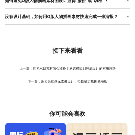
如何避免Q版人物插画素材的设计显得“廉价”或“幼稚”？
意力，Q版的可爱风格能降低用户的心理防线，更容易点击或分
很多人担心Q版设计会显得不专业，其实关键在于“细节把控”。首
享。线下场景也适用，比如儿童活动展板、教育机构宣传单、商场
先，配色要克制，避免用太多高饱和度颜色（比如荧光粉、亮
没有设计基础，如何用Q版人物插画素材快速完成一张海报？
促销海报，Q版人物能传递轻松、友好的氛围，尤其适合面向孩子
黄），可以选马卡龙色系或低饱和度颜色，比如浅粉+浅蓝、米白
或年轻群体的设计。另外，知识科普类内容也能用，比如用Q版人
没设计基础也能用Q版素材做海报，关键是用对模板+改对内容。第
+灰绿，这些颜色柔和，不会显得廉价。其次，人物比例要协调，Q
物演示“如何正确刷牙”“如何保护眼睛”，比纯文字或写实图片更生
一步，在美图设计室模板库搜索“Q版人物插画素材”，选一个符合场
版不是“把头画大就行”，而是整体比例要可爱，比如头身比1:2或
动。在美图设计室模板库搜索“Q版人物插画素材”，能看到大量分类
景的模板（比如“活动促销”“节日祝福”），模板里已经搭好了基础框
1:3，肢体动作要自然，避免僵硬。另外，背景和元素的选择也很重
模板，直接选对应场景的模板，能快速匹配需求。
架，包括人物位置、文字排版、配色方案，直接用就行。第二步，
要，如果人物已经够复杂，背景尽量简单（纯色或渐变）；如果人
改文字，双击模板里的标题和正文，替换成自己的内容，注意提炼
接下来看看
物简单，可以加些质感元素（比如纸张纹理、水彩笔触）提升高级
核心信息（比如活动时间、地点、报名方式），删减非关键细节，
感。在美图设计室中，可以通过“颜色”选项调整配色，用“素材”选项
避免文字拥挤。第三步，调配色，如果模板颜色不符合需求，点击
添加背景纹理，避免设计显得单调。
右侧“颜色”选项，切换预设配色或自定义颜色（比如提取品牌LOGO
上一篇：
世界水日素材怎么准备？从选模板到完成设计的实用思路
的颜色）。最后，检查细节，比如人物比例是否协调、文字是否易
读、关键信息是否突出。整个过程不超过10分钟，就能完成一张合
下一篇：
用云朵插画元素做设计，轻松搞定氛围感海报
格的海报。
你可能会喜欢