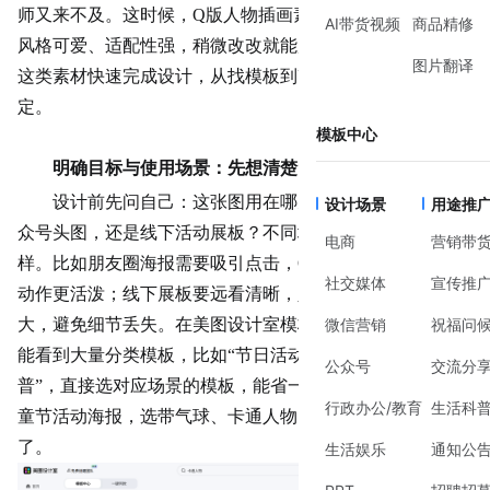
师又来不及。这时候，Q版人物插画素材就是救星——它们
AI带货视频
商品精修
风格可爱、适配性强，稍微改改就能用。今天就聊聊怎么用
图片翻译
这类素材快速完成设计，从找模板到改内容，手把手教你搞
定。
模板中心
明确目标与使用场景：先想清楚“要干啥”
设计前先问自己：这张图用在哪儿？是朋友圈海报、公
设计场景
用途推
众号头图，还是线下活动展板？不同场景对素材的要求不一
电商
营销带
样。比如朋友圈海报需要吸引点击，Q版人物可以夸张点，
社交媒体
宣传推
动作更活泼；线下展板要远看清晰，人物比例可以稍微放
大，避免细节丢失。在美图设计室模板库搜索“
微信营销
卡通人物
祝福问
”，
能看到大量分类模板，比如“节日活动”“产品推广”“知识科
公众号
交流分
普”，直接选对应场景的模板，能省一半时间。比如要做
儿
行政办公/教育
生活科
童节活动
海报，选带气球、卡通人物的模板，比从头画快多
了。
生活娱乐
通知公