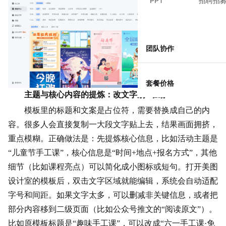
PPT
招聘招
团队协作
套餐价格
主题与核心内容的提炼：改文字别“堆砌”
模板里的标题和文案是占位符，需要替换成自己的内
容。很多人会直接复制一大段文字贴上去，结果画面拥挤，
重点模糊。正确做法是：先提炼核心信息，比如活动主题是
“儿童节
手工课
”，核心信息是“时间+地点+报名方式”，其他
细节（比如课程亮点）可以简化成
小图标
或短句。打开美图
设计室的模板后，双击文字区域就能编辑，系统会自动适配
字号和间距。如果文字太多，可以删减非关键信息，或者把
部分内容移到二级页面（比如公众号推文的“阅读原文”）。
比如原模板标题是“趣味手工课”，可以改成“六一手工课·免