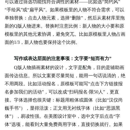
可以通过筛选功能找符合调性的素材——比如选“简约风”
“手绘风”或“扁平风”。如果模板里的人物不符合需求，可以
单独替换：点击人物元素，选择“删除”，然后从素材库里拖
新的Q版人物进来。替换时注意比例：新人物的大小要和原
模板里的其他元素协调，避免突兀。比如原模板里人物占画
面的1/3，新人物也要保持这个比例。
写作或表达层面的注意事项：文字要“短而有力”
Q版人物插画素材的设计，文字是配角，目的是辅助画
面传达信息。所以文案要尽量简短，能用一句话说清的，绝
不用两段。比如活动报名，原模板可能写“点击下方链接报
名参加我们的活动”，可以改成“扫码报名·限50人”，更直
接。字体选择也很关键：标题用粗体或圆体（比如“汉仪尚
巍手书”），显得活泼；正文用无衬线字体（比如“思源黑
体”），易读性强。在美图设计室中，选中文字后点击“字
体”选项，能看到大量免费商用字体，直接切换就行。如果