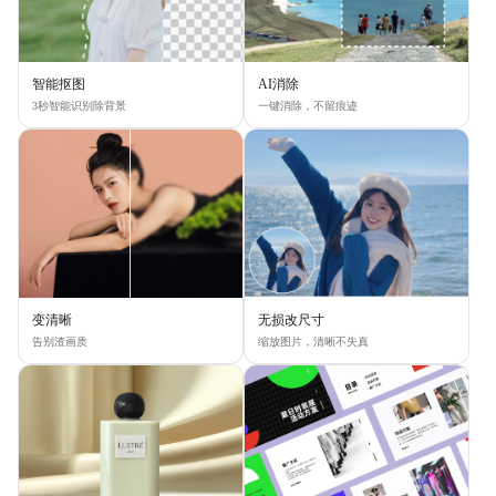
智能抠图
AI消除
3秒智能识别除背景
一键消除，不留痕迹
变清晰
无损改尺寸
告别渣画质
缩放图片，清晰不失真