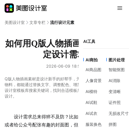
美图设计室
文章专栏
流行设计元素
如何用Q版人物插画素材快速搞
AI工具
定设计需求
AI商拍
图片处理
2026-06-09 18:51
AI商品图
智能抠图
Q版人物插画素材是设计新手的好帮手，无论是线上传播还是线下
人像背景
AI消除
物料，都能通过替换文字、调整配色、增加元素快速完成。在美图
设计室模板库搜索关键词，找到合适模板后按需求修改，轻松搞定
AI模特
变清晰
设计。
AI试鞋
证件照
AI试衣
无损改尺寸
设计需求总来得猝不及防？比如突然要做个活动海报，
服装换色
拼图
或者给公众号配张有趣的封面图，但自己不会画画，找插画