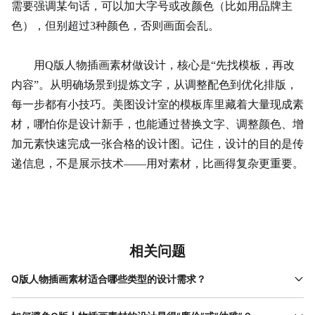
需要强调某句话，可以加大字号或改颜色（比如用品牌主
色），但别超过3种颜色，否则画面会乱。
用Q版人物插画素材做设计，核心是“先找模板，再改
内容”。从明确场景到提炼文字，从调整配色到优化排版，
每一步都有小技巧。美图设计室的模板库里藏着大量现成素
材，哪怕你是设计新手，也能通过替换文字、调整颜色、增
加元素快速完成一张合格的设计图。记住，设计的目的是传
递信息，不是展示技术——用对素材，比画得复杂更重要。
相关问题
Q版人物插画素材适合哪些类型的设计需求？
Q版人物插画素材的适配性很强，最常见的场景是线上传播，比如
公众号封面、朋友圈海报、社群活动图，这类设计需要快速吸引注