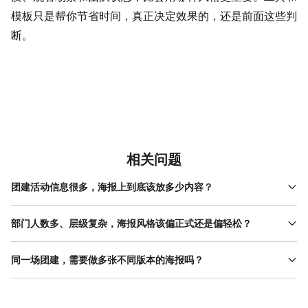
模板只是帮你节省时间，真正决定效果的，还是前面这些判
断。
相关问题
团建活动信息很多，海报上到底该放多少内容？
实际操作中，第一张公司团建活动海报只承担“让人记住活动”的作用
即可。建议只放主题、时间、地点三项，其余流程或注意事项放在
部门人数多、层级复杂，海报风格该偏正式还是偏轻松？
后续通知。版面上把时间信息做最大，其它内容用浅色或靠下处
如果是跨部门、管理层也参与的团建，建议在商务和简约之间取中
理，员工扫一眼就能抓到重点。
间值，避免过度娱乐化。可以在配色上保守，但用一句相对轻松的
同一场团建，需要做多张不同版本的海报吗？
标题缓和氛围。这样既不会让基层觉得拘谨，也不会让管理层觉得
如果传播渠道不同，建议至少准备两个版本：一个适合群内传播，
不合适。
信息集中、对比强；一个适合打印或现场张贴，留白更多、阅读节
奏慢。内容可以一致，但排版逻辑要区分，这样公司团建活动海报