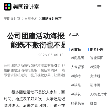
美图设计室
文章专栏
职场设计技巧
公司团建活动海报怎么选，才
AI工具
能既不敷衍也不显得太用力
AI商拍
图片处理
2026-06-09 18:02
AI商品图
智能抠图
公司团建活动海报怎样才能富有吸引力？美图设计室提供了多种风
人像背景
AI消除
格的团建活动海报模板，包括简约风、时尚风、插画风等。结合实
际需求轻松定制，提升视觉效果，让团建氛围更轻松！
AI模特
变清晰
AI试鞋
证件照
很多团建活动不是没
人参
加，而是第一步就被忽略了。
AI试衣
无损改尺寸
时间、地点发了好几次，大家还是记不清，临近活动才开始
服装换色
拼图
临时确认。后来才意识到，问题不在活动本身，而在最初那