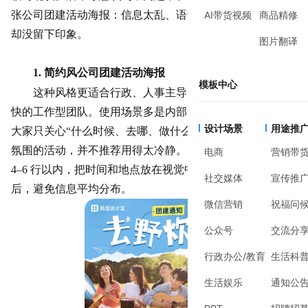
张公司团建活动海报：信息太乱、语气太空，员工一眼看完
AI带货视频
商品精修
却没留下
印象
。
图片翻译
1. 简约风公司团建活动海报
模板中心
这种风格更适合行政、人事主导的常规团建，或节奏偏
快的工作型团队。使用场景多是内部群通知、公告栏张贴，
设计场景
用途推
大家只关心
“什么时候、去哪、做什么”。如果是强调情绪或
氛围的活动，并不推荐用得太冷静。实用建议是控制文字在
电商
营销带
4–6 行以内，把时间和地点放在视觉中心，其余信息尽量靠
社交媒体
宣传推
后，避免信息平均分布。
微信营销
祝福问
公众号
交流分
行政办公/教育
生活科
生活娱乐
通知公