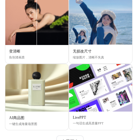
变清晰
无损改尺寸
告别渣画质
缩放图片，清晰不失真
LivePPT
AI商品图
一句话生成高质量PPT
一键生成海量场景图