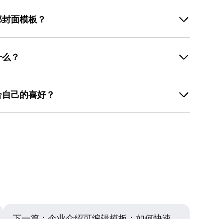
部封面模板？
选择。比如日常记录生活可以选温馨简约的模板，节日主
相关主题的模板。在美图设计室中，模板分类清晰，方便
什么？
性，避免使用过长的句子。同时，要确保文字与封面的整
温暖的文字，节日主题的封面用节日祝福语。
合自己的喜好？
色功能，可以选择预设的配色方案，也可以手动调整颜
来选择合适的颜色，比如喜欢清新风格可以选浅色系，喜
下一篇：
企业介绍可编辑模板：如何快速制作专业宣传物料