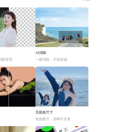
AI消除
别除背景
一键消除，不留痕迹
无损改尺寸
缩放图片，清晰不失真