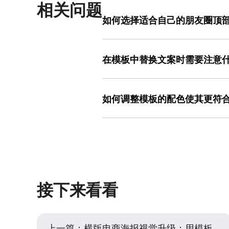
相关问题
如何选择适合自己的朋友圈顶
可以根据自己的使用场景和个人风格来
题选带有节日元素的模板，兴趣爱好选
在模板中替换文案时需要注意
快速找到合适的。
替换文案时要注意文字的简洁性和可读
体风格相匹配，比如温馨风格的封面用
如何调整模板的配色使其更符
在美图设计室中，通过模板快速调整配
色。可以根据自己的喜好和封面的主题
欢个性风格可以选对比强烈的颜色。
接下来看看
上一篇：
横版电商海报视觉升级：用模板快速优化产品展示效果