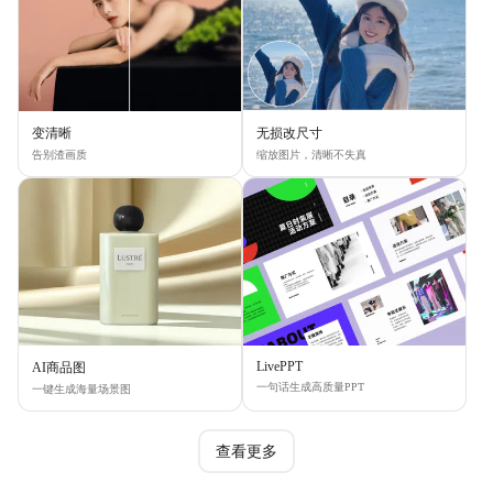
变清晰
无损改尺寸
告别渣画质
缩放图片，清晰不失真
LivePPT
AI商品图
一句话生成高质量PPT
一键生成海量场景图
查看更多