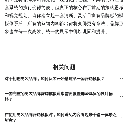
套系统的执行变得简便，但真正的核心在于前期的策略思考
和视觉规划。当你建立起一套清晰、灵活且富有品牌感的模
板体系后，所有的营销内容输出都将变得更有章法，品牌形
象也在每一次高效、统一的展示中得以巩固和提升。
相关问题
对于初创男装品牌，如何从零开始搭建第一套营销模板？
初创品牌资源有限，建议从最核心、最高频的使用场景入手，通常
是从社交媒体（如小红书方形海报、抖音竖版视频封面）和电商主
一套完整的男装品牌营销模板通常需要覆盖哪些具体的设计物
图开始。首先，务必明确你的品牌定位是街头潮流、商务休闲还是
料？
户外机能，这直接决定视觉基调。然后，提取品牌Logo、确定一个
一套相对完整的男装品牌营销模板体系，应覆盖线上线下的主要触
主色和一个辅助色，并选择一款易读且有气质的无衬线字体作为基
点和不同内容类型。线上部分主要包括：社交媒体矩阵（ 微信朋友
在使用男装品牌营销模板时，如何避免内容看起来千篇一律缺乏
础。接着，可以收集3-5个你欣赏的同风格品牌或设计作品作为参
圈 海报、公众号封面、小红书笔记封面、微博头图及活动海报、抖
新意？
考，分析其构图和排版特点。最后，针对每个选定场景，设计1-2个
音/快手视频封面等），这些尺寸各异，需分别适配；电商平台（ 店
最基础的版式，确保它们能清晰展示产品、突出品牌标识、并留有