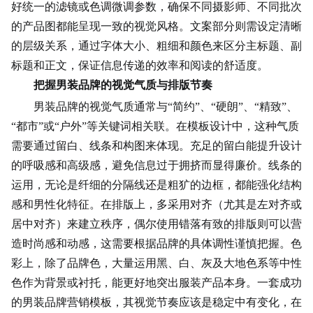
好统一的滤镜或色调微调参数，确保不同
摄影师
、不同批次
的产品图都能呈现一致的视觉风格。文案部分则需设定清晰
的层级关系，通过字体大小、粗细和颜色来区分主标题、副
标题和正文，保证信息传递的效率和阅读的舒适度。
把握男装品牌的视觉气质与排版节奏
男装品牌的视觉气质通常与“简约”、“硬朗”、“精致”、
“都市”或“户外”等关键词相关联。在模板设计中，这种气质
需要通过留白、线条和构图来体现。充足的留白能提升设计
的呼吸感和高级感，避免信息过于拥挤而显得廉价。线条的
运用，无论是纤细的分隔线还是粗犷的边框，都能强化结构
感和男性化特征。在排版上，多采用对齐（尤其是左对齐或
居中对齐）来建立秩序，偶尔使用错落有致的排版则可以营
造时尚感和动感，这需要根据品牌的具体调性谨慎把握。色
彩上，除了品牌色，大量运用黑、白、灰及大地色系等中性
色作为背景或衬托，能更好地突出服装产品本身。一套成功
的男装品牌营销模板，其视觉节奏应该是稳定中有变化，在