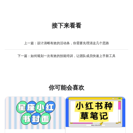
模板是为了保证效率和统一性，而非扼杀创意。避免千篇一律的关
铺首页 各模块 banner、产品主图与详情页框架、促销活动专题页
灵活的文案区域。这个初始的男装品牌营销模板不求复杂，但求风
键在于“框架固定，内容灵活”。首先，可以为一个营销目的设计2-3
头图等）；数字广告（信息流图片、 开屏广告 图）；以及邮件营销
格统一、应用性强，能够快速支撑起初期的内容发布需求。在美图
个版式变体模板，比如针对新品发布，可以有侧重全景展示的模板
模板。线下部分则可能涉及门店促销海报、易拉宝、产品手册或
设计室这类工具中，你可以基于这些思路创建基础模板，其丰富的
和侧重细节特写的模板，轮换使用。其次，在允许的规范内，大胆
lookbook的版式框架。构建时，无需一次性完成所有物料，而是按
字体和素材库也能为你的初期探索提供不少灵感，简化设计过程。
更换主视觉的构图和角度，使用不同类型的图片（如产品平铺图、
接下来看看
优先级和营销节奏分批创建。关键在于，所有这些模板必须共享同
模特场景图、细节材质图）来填充模板的图片区域，视觉感受会截
一套核心视觉规范（色彩、字体、图形元素），形成强烈的品牌家
然不同。再者，利用品牌辅助图形或线条元素进行微调，比如改变
族感。一个实用的男装品牌营销模板库是动态增长的，它会随着品
其位置、透明度或组合方式，也能带来新鲜感。最后，文案的排版
上一篇：
设计清晰有效的活动条，你需要先理清这几个思路
牌的发展和营销需求的变化而不断补充和优化。
虽然层级固定，但可以通过调整字句长短、使用不同的标题文案风
格来营造变化。记住，好的男装品牌营销模板是一个可靠的舞台，
下一篇：
如何规划一次有效的技能培训，让团队成员快速上手新工具
而产品、文案和创意图片才是舞台上的主角。通过灵活运用这些元
素，完全可以在统一的品牌印象下，创造出丰富多样的视觉内容。
利用类似美图设计室这样的工具，可以轻松管理多个模板变体，并
快速尝试不同的图片与文字组合，高效地实现“统一中的变化”。
你可能会喜欢