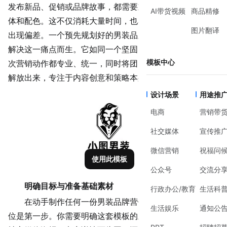
发布新品、促销或品牌故事，都需要重新设计版式、调整字
AI带货视频
商品精修
体和配色。这不仅消耗大量时间，也容易导致品牌视觉形象
图片翻译
出现偏差。一个预先规划好的
男装品牌营销
模板，正是为了
解决这一痛点而生。它如同一个坚固的视觉框架，确保每一
模板中心
次营销动作都专业、统一，同时将团队从繁琐的基础设计中
解放出来，专注于内容创意和策略本身。
设计场景
用途推
电商
营销带
社交媒体
宣传推
微信营销
祝福问
使用此模板
公众号
交流分
明确目标与准备基础素材
行政办公/教育
生活科
在动手制作任何一份男装品牌营销模板之前，清晰的定
生活娱乐
通知公
位是第一步。你需要明确这套模板的主要应用场景：是用于