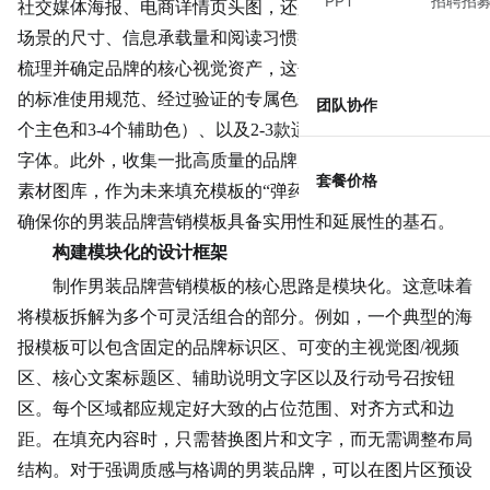
PPT
招聘招
社交媒体海报、电商详情页头图，还是电子邮件营销？不同
场景的尺寸、信息承载量和阅读习惯截然不同。同时，必须
梳理并确定品牌的核心视觉资产，这包括但不限于品牌标志
的标准使用规范、经过验证的专属色彩体系（通常包含1-2
团队协作
个主色和3-4个辅助色）、以及2-3款适用于不同层级的品牌
字体。此外，收集一批高质量的品牌产品图、场景图和人物
套餐价格
素材图库，作为未来填充模板的“弹药”。这些前期工作，是
确保你的男装品牌营销模板具备实用性和延展性的基石。
构建模块化的设计框架
制作男装品牌营销模板的核心思路是模块化。这意味着
将模板拆解为多个可灵活组合的部分。例如，一个典型的海
报模板可以包含固定的品牌标识区、可变的主视觉图/视频
区、核心文案标题区、辅助说明文字区以及行动号召按钮
区。每个区域都应规定好大致的占位范围、对齐方式和边
距。在填充内容时，只需替换图片和文字，而无需调整布局
结构。对于强调质感与格调的男装品牌，可以在图片区预设