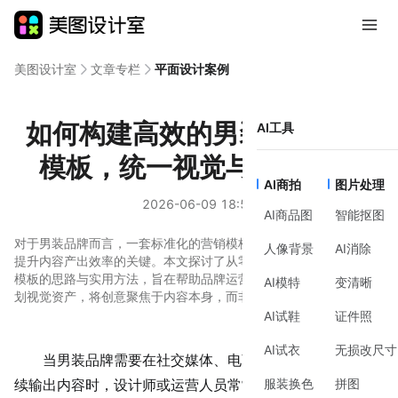
美图设计室
文章专栏
平面设计案例
如何构建高效的男装品牌营销
AI工具
模板，统一视觉与提升效率
AI商拍
图片处理
2026-06-09 18:55
AI商品图
智能抠图
对于男装品牌而言，一套标准化的营销模板是保持品牌调性一致、
人像背景
AI消除
提升内容产出效率的关键。本文探讨了从零开始搭建男装品牌营销
模板的思路与实用方法，旨在帮助品牌运营者或设计师系统性地规
AI模特
变清晰
划视觉资产，将创意聚焦于内容本身，而非重复的格式调整。
AI试鞋
证件照
AI试衣
无损改尺寸
当男装品牌需要在社交媒体、电商平台或会员通讯中持
服装换色
拼图
续输出内容时，设计师或运营人员常常面临重复劳动：每次