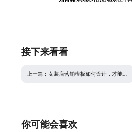
处理，但务必保持清晰的信息层级。例
美图设计室等工具中的优质模板，它们
标题（补充说明）用正常字体，行动按
确保活动条的响应式适配是现代UI设计
合适的视觉强度，减少反复试错的成本
采用“图标+文案+按钮”水平排列的布
之初，就应设定好活动条在桌面端（宽
端，则必须改为垂直堆叠布局，从上至
左右分栏结构在移动端需要转换为上下
字间距足够，避免文字拥挤。使用这些
案，要设定好最大字符数，避免在窄屏
了多行文案的排版方案，能直接套用并
要考虑移动端的触摸操作，确保点击区域
位（如百分比、rem）而非固定像素来
接下来看看
美图设计室这类支持多端预览的设计工
幕尺寸下的渲染效果，快速发现并调整
活动条在所有用户设备上都有良好的呈
上一篇：
女装店营销模板如何设计，才能高效传递品牌风格与上新信息
你可能会喜欢