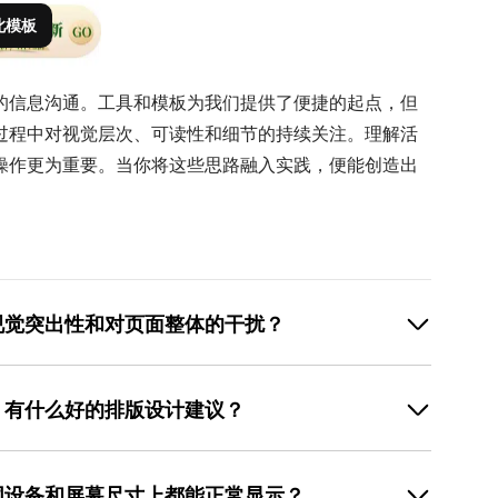
此模板
的信息沟通。工具和模板为我们提供了便捷的起点，但
过程中对视觉层次、可读性和细节的持续关注。理解活
操作更为重要。当你将这些思路融入实践，便能创造出
视觉突出性和对页面整体的干扰？
平衡的核心在于明确活动条的优先级。首先，根据信息的
且重要的通知（如系统故障）可以使用对比强烈的颜色
，有什么好的排版设计建议？
采用品牌色中较醒目的色调，避免使用过于刺眼的颜色。
其高度紧凑，确保它不会永久性覆盖过多内容区域。可以
保信息在有限空间内清晰易读。首先，尝试精简文案是根
感 兴趣 时手动收起。最后，通过A/B测试观察数据，如
益点和行动指令。如果无法再精简，可以采用分段或折行
用户反馈 干扰浏览，则可能是过于突兀。在实践中，参考
同设备和屏幕尺寸上都能正常显示？