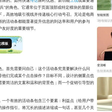
有限的。如何快速
传达
限时优惠、新功能
上线
或重要通
兵”的角色。它通常位于页面顶部或特定模块的显眼位
下，高效地吸引视线并传递核心行动号召。无论是电商
智能抠图
3秒智能识
清晰的活动条都能显著提升信息的到达率和用户的参与
户友好度的重要细节。
此模板
变清晰
色。首先需要问自己：这个活动条究竟要解决什么问
告别渣画质
导他们完成某个点击操作？目标不同，设计的侧重点也
需要简洁的文案和温和的背景色；而一个促销引导型的
，一个有效的活动条包含三个要素：利益点（给用户带
的操作指引。将冗长的描述浓缩成一句话，甚至几个关