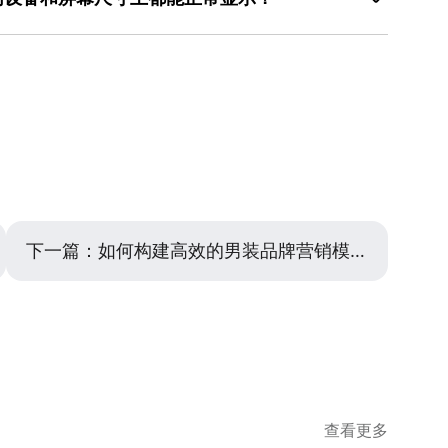
如，将主标题（核心利益）用加粗或稍大的字体显示，副
通常已经验证了色彩和布局的平衡性，能帮助你快速找到
钮保持独立且突出。其次，考虑调整布局。长文案更适合
的基本要求。关键在于采用弹性布局和断点思考。在设计
。
局，并适当增加活动条的整体高度以提供呼吸空间。在移动
屏）和移动端（窄屏）的基本布局结构。通常，桌面端的
下依次为：图标、主文案、副文案、按钮。确保行间距和
堆叠结构，以确保文字和按钮都不会被挤压变形。对于文
方法时，可以借助设计工具的模板功能，许多模板已预设
上出现换行过多或字体被缩得过小的情况。按钮的大小也
调整，极大提升处理复杂文案内容的效率和美观度。
不小于44x44像素的标准。在技术实现上，使用相对单
定义宽度、高度和内边距。对于设计师而言，直接使用像
具会非常高效，它可以让你在制作过程中实时查看不同屏
布局问题，避免了后期反复修改的麻烦，从而保证最终的
现。
下一篇：
如何构建高效的男装品牌营销模板，统一视觉与提升效率
查看更多