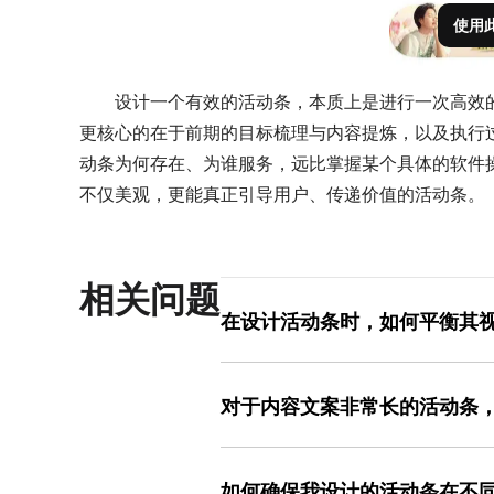
使用
设计一个有效的活动条，本质上是进行一次高效
更核心的在于前期的目标梳理与内容提炼，以及执行
动条为何存在、为谁服务，远比掌握某个具体的软件
不仅美观，更能真正引导用户、传递价值的活动条。
相关问题
在设计活动条时，如何平衡其
这是一个关于设计分寸感的关键问题。
重要性和时效性决定其视觉权重：紧急
对于内容文案非常长的活动条
（如红底白字）；而常规促销信息则可
其次，控制活动条的“占地面积”，保持
当活动条文案较长时，排版的目标是确
设计一个友好的关闭按钮，允许用户在不
本，去除所有冗余词汇，只保留核心利
果点击率过低，可能是不够醒目；如果 
如何确保我设计的活动条在不