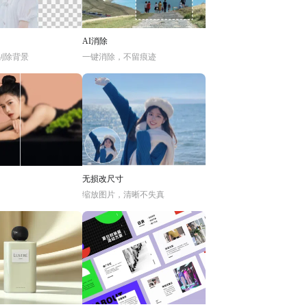
AI消除
别除背景
一键消除，不留痕迹
无损改尺寸
缩放图片，清晰不失真