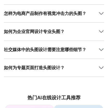
设计活动宣传头图时，建议突出活动主题，采用与活动内容
相关的高饱和度图片或鲜明色块，以吸引用户视觉；选择清
晰、易读的字体并搭配合理的文字排版，确保主题信息直观
怎样为电商产品制作有视觉冲击力的头图？
传递；增加适量装饰元素，如图形边框或渐变背景，使头图
制作电商产品头图时，应突出产品为核心，背景采用简洁设
更具美感。美图设计室提供多种专业设计模板和丰富素材，
计以避免干扰视觉焦点；选择适合产品主题的颜色，以增强
能够轻松打造个性化活动宣传头图。
产品的视觉冲击；可使用放大细节照片，展示产品质感，增
如何为企业官网设计专业头图？
加吸引力；此外，可加入优惠信息或购买引导标语以刺激购
企业官网头图需体现品牌形象及核心业务内容。可选用极简
买欲望。美图设计室的海量模板和素材能够快速搭建精美头
风格，使用品牌的主色调来统一视觉；搭配高清质量的公司
图，设计更便捷高效。
LOGO或和谐的企业环境照片；文字方面，确保标题简洁有力
社交媒体中的头图设计需要注意哪些细节？
且核心信息明确；可结合信息图表设计传递专业性内容。通
社交媒体头图设计需适配平台要求的尺寸和分辨率，避免因
过美图设计室，可选用定制化模板及高质量图片素材，轻松
裁切影响整体效果；使用动态视觉元素，如品牌配色和口
完成官网头图设计。
号，以保持页面的一致性，同时快速吸引关注；合理排版避
如何为专题页面打造头图设计？
免繁杂，聚焦主要信息。对比与对称的布局能增强视觉辨识
专题页面头图设计需注意突出页面主题，选用直观图片并搭
度。美图设计室汇集丰富的社交媒体设计模板，将帮助快速
配与主题相关的文字内容；平衡图片、文字和留白细节，以
实现精致创作。
确保用户视线聚焦于主题内容；应考虑多设备适配设计，确
保网页在手机、电脑端都能呈现优质效果。通过美图设计室
丰富的专题头图模板和智能工具，用户可迅速完成个性化设
热门AI在线设计工具推荐
计，获得专业且美观的效果。