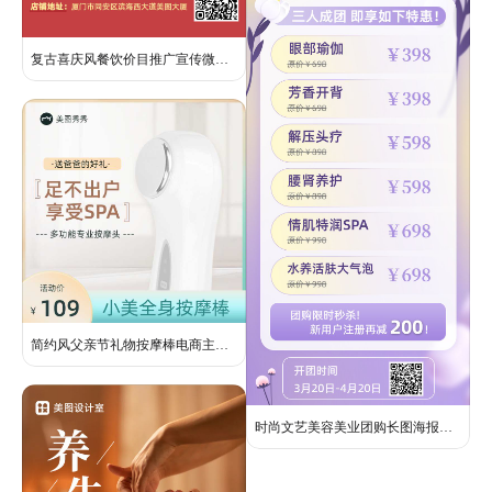
复古喜庆风餐饮价目推广宣传微信朋友圈营销长图
简约风父亲节礼物按摩棒电商主图直通车
时尚文艺美容美业团购长图海报营销