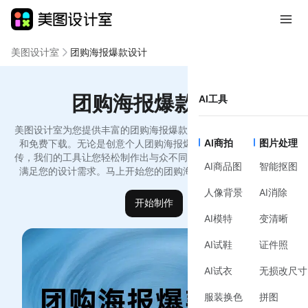
美图设计室
团购海报爆款设计
团购海报爆款设计
AI工具
美图设计室为您提供丰富的团购海报爆款设计模板，支持在线编辑
AI商拍
图片处理
和免费下载。无论是创意个人团购海报爆款设计模版还是品牌宣
传，我们的工具让您轻松制作出与众不同的设计作品，简洁高效，
AI商品图
智能抠图
满足您的设计需求。马上开始您的团购海报爆款设计创作之旅！
人像背景
AI消除
开始制作
AI模特
变清晰
AI试鞋
证件照
AI试衣
无损改尺寸
服装换色
拼图