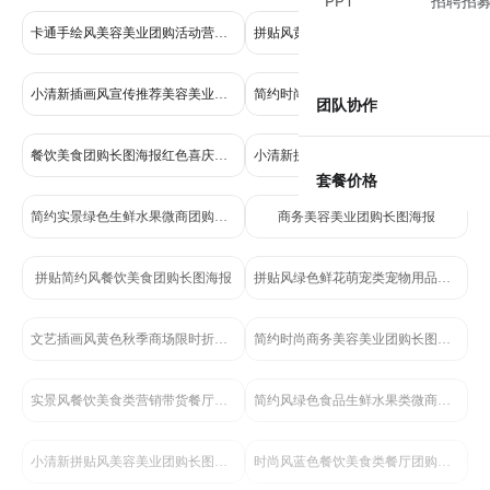
PPT
招聘招
卡通手绘风美容美业团购活动营销海报长图
拼贴风黄棕色餐饮美食类立秋通用类餐饮营销带货手机海报
小清新插画风宣传推荐美容美业团购长图海报
简约时尚风运动健身类健身体能团购课价目表优惠营销手机全屏海报
团队协作
餐饮美食团购长图海报红色喜庆宣传促销
小清新拼贴风美容美业团购长图海报
套餐价格
简约实景绿色生鲜水果微商团购拼团价目表全屏竖版海报
商务美容美业团购长图海报
拼贴简约风餐饮美食团购长图海报
拼贴风绿色鲜花萌宠类宠物用品团购活动全屏手机海报
文艺插画风黄色秋季商场限时折扣福利营销带货手机全屏海报
简约时尚商务美容美业团购长图海报
实景风餐饮美食类营销带货餐厅团购营销手机全屏海报
简约风绿色食品生鲜水果类微商团购拼团价目表营销全屏手机海报
小清新拼贴风美容美业团购长图海报
时尚风蓝色餐饮美食类餐厅团购营销带货手机海报