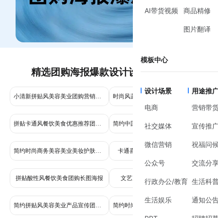
AI带货视频
商品精修
图片翻译
模板中心
精选团购海报爆款设计设计模板推荐
设计场景
用途推
小清新拼贴风美容美业团购营销长图海报
时尚风蓝色秋季购物中心周年庆全品类促销活动营销手机全海报
电商
营销带
拼贴卡通风餐饮美食优惠推荐团购长图海报
简约中国风商务餐饮美食团购营销长图海报
社交媒体
宣传推
微信营销
祝福问
简约时尚商务美容美业美妆护肤团购长图海报
卡通喜庆餐饮美食团购长图海报
公众号
交流分
拼贴酸性风餐饮美食团购长图海报
文艺风美容美业团购长图海报
行政办公/教育
生活科
生活娱乐
通知公
简约拼贴风美容美业产品宣传团购长图海报
简约时尚商务美容美业团购长图海报