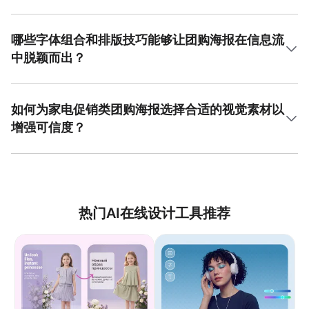
背景的用户也能轻松制作出吸引人的团购海报。
迫感的行动按钮，如“立即抢购”或“扫码下单”，是促成交易的
对于设计新手，快速制作专业团购海报可遵循以下步骤。首
关键。将这些元素通过合理的视觉层级进行编排，是完成一
先，选择一个与行业及促销主题高度匹配的模板作为起点，
次成功的团购海报爆款设计的基础。美图设计室模板库中拥
这能保证整体风格的专业性。其次，聚焦于内容替换：将模
哪些字体组合和排版技巧能够让团购海报在信息流
有大量针对餐饮行业的专业设计，直接替换图文即可快速出
板中的文案修改为自身的活动信息，产品图替换为实拍高清
中脱颖而出？
图，操作非常便捷。
图片。接着，调整色彩以强化品牌识别，可使用取色工具直
接吸取品牌Logo的颜色。最后，检查并确保所有关键信息一
字体选择与排版是决定团购海报视觉冲击力的关键。在字体
目了然，无冗余元素。整个过程依托于一个强大的设计平
上，建议采用“一粗一细”的组合原则，即标题使用笔画粗壮的
台，美图设计室为此提供了极佳的解决方案，其丰富的团购
无衬线体（如方正兰亭大黑）来增强力量感，正文则使用纤
如何为家电促销类团购海报选择合适的视觉素材以
海报爆款设计模板和简单的拖拽式编辑功能，让零基础用户
细清晰的字体（如思源黑体Regular）以保证可读性。排版
增强可信度？
也能在十分钟内完成制作，极大地提升了设计效率和专业
上，运用对比手法：通过字号的大小对比、字间距的疏密对
性。
比以及文字颜色的明暗对比来建立清晰的视觉层次。例如，
家电类团购海报的视觉素材选择应以提升产品可信度和价值
主标题字号最大且颜色最重，副标题次之，说明性文字最
感为核心。首选高质量、多角度的产品白底图或场景图，清
小。合理的留白能避免页面拥挤，引导用户聚焦核心信息。
晰展示产品外观与功能。其次，融入具有说服力的数据可视
掌握这些排版技巧是进行团购海报爆款设计的重要环节，它
化元素，如突出显示“节能省电XX%”的图表图标，或“核心性
能有效提升海报在密集信息流中的点击率。
能参数”的标签。此外，可以适当添加品牌Logo、权威认证标
热门AI在线设计工具推荐
志（如能效标识）以及消费者好评截图来进一步背书。避免
使用低精度或无关的装饰图片，确保所有视觉元素都服务于
产品卖点传达。构建这样的视觉体系是家电类团购海报爆款
设计成功的关键，它能显著降低消费者的决策成本，促进购
买行为。