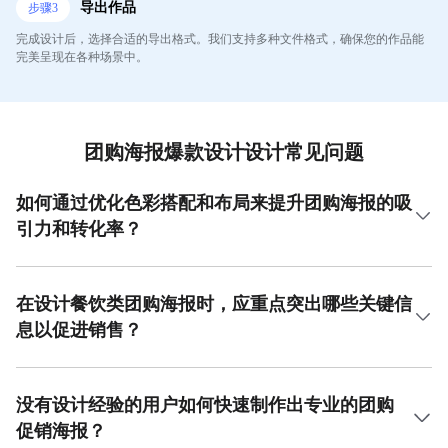
导出作品
步骤
3
完成设计后，选择合适的导出格式。我们支持多种文件格式，确保您的作品能
完美呈现在各种场景中。
团购海报爆款设计设计常见问题
如何通过优化色彩搭配和布局来提升团购海报的吸
引力和转化率？
提升团购海报吸引力需从色彩与布局入手。色彩上，建议采
用高对比度的配色方案，如红黄搭配，能快速抓住眼球并激
发购买欲。布局上，遵循“F型”阅读规律，将核心促销信息、
在设计餐饮类团购海报时，应重点突出哪些关键信
产品主图和行动号召按钮置于视觉焦点区域。例如，主标题
息以促进销售？
使用醒目字体突出折扣，副标题补充活动亮点，产品图清晰
展示，并使用箭头或图标引导用户视线至购买入口。所有这
餐饮类团购海报需清晰呈现几个核心要素以确保促销效果。
些设计技巧的灵活运用，正是美图设计室在团购海报爆款设
首先，必须突出核心优惠，如“满减金额”、“特价菜名”或“超值
计中的核心优势，其内置的色彩搭配工具与专业模板能极大
套餐”，并用加大加粗字体显示。其次，高质量的食物特写图
没有设计经验的用户如何快速制作出专业的团购
简化这一流程，助力用户快速生成高转化率设计。美图设计
片至关重要，它能直接激发食欲。第三，明确标注活动有效
促销海报？
室提供了海量优质模板与直观的拖拽工具，让没有专业设计
期和适用门店，避免消费纠纷。最后，一个显眼的、带有紧