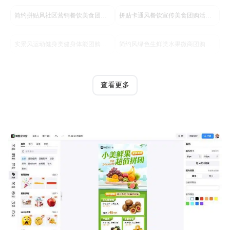
简约拼贴风社区营销餐饮美食团购长图海报
拼贴卡通风餐饮宣传美食团购活动长图海报
实景风运动健身类健身体能团购课价目表优惠营销手机全屏海报
简约风绿色生鲜类水果微商团购拼团价目表全屏竖版海报
查看更多