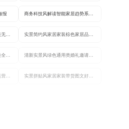
海报
商务科技风解读智能家居趋势系统设计指南长图海报
简约实景轻奢小众设计感项链无缝拼图带货图文
实景简约风家居家装棕色家居品牌宣传推广公众号内页海报
简约实景风米白色家居家装类全屋定制营销全屏手机海报
清新实景风绿色通用类婚礼邀请函手机全屏海报
酸性潮酷风互联网公司设计运营工程师招聘海报
实景拼贴风家居家装带货图文好物安利