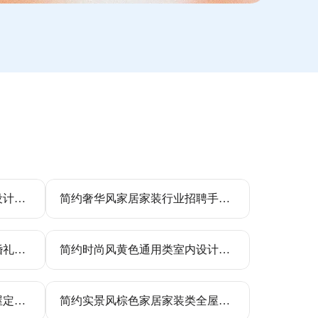
莫兰迪棕文艺简约线条服装设计类店铺LOGO
简约奢华风家居家装行业招聘手机海报
喜庆风红色通用类通知公告婚礼邀请函手机全屏海报
简约时尚风黄色通用类室内设计教学PPT
灰色简约实景风家居家装全屋定制营销全屏手机海报
简约实景风棕色家居家装类全屋定制营销全屏手机海报