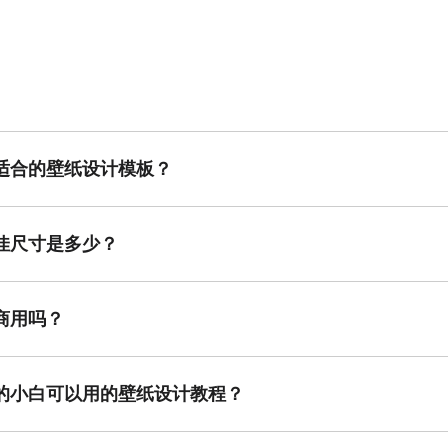
适合的壁纸设计模板？
需求在美图设计室内筛选不同风格的模板，比如简约、时尚、文艺等多种
佳尺寸是多少？
显示设备为参照，常用尺寸如1920x1080（横屏）或1080x192
商用吗？
计室中的模板并计划商用，建议确保素材版权和授权合规，美图设计室提
的小白可以用的壁纸设计教程？
础用户非常友好，操作步骤简单直观，模板也已经设计好，只需拖拽和基