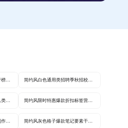
喜庆红金风店铺爆款女装排行榜营销海报
简约风白色通用类招聘季秋招校招社招求职个人简历
简约实景风棕色家居家装家具类电商单人椅商品详情页
简约风限时特惠爆款折扣标签营销活动海报
时尚拼贴风黑粉色爆款封面制作教程小红书竖版视频封面
简约风灰色格子爆款笔记要素干货分享交流分享小红书内页