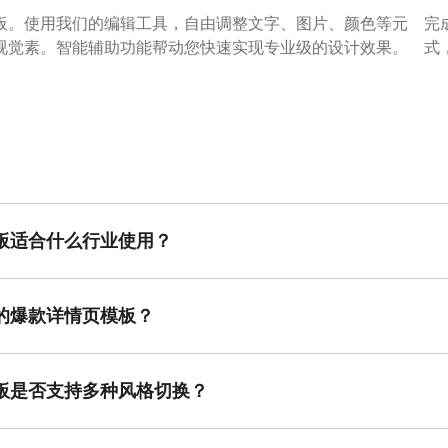
板。
使用我们的编辑工具，自由调整文字、图片、颜色等元
完
视觉
素。智能辅助功能帮动您快速实现专业级的设计效果。
式
板适合什么行业使用？
电商行业中应用广泛，无论是服饰、美妆、食品、生活用品还是文创等领
方式。根据产品定位选择匹配的爆款详情页模板，不仅有助于提升视觉美
在多数行业中均具备较高的实用性。
的爆款详情页模板？
板时应首先明确产品特性与目标用户定位，通过观察风格呈现是否符合商
，信息层级是否清晰，能否引导用户逐步了解产品优势。结合以上几点进
览转化效果。
板是否支持多种风格切换？
供了多种常见风格选择，商家可以根据促销节点、商品种类与品牌调性进
，能够满足多样化的视觉表达需求。在实际应用过程中，可结合不同场景