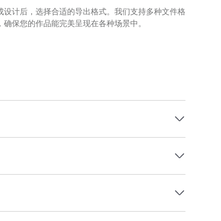
成设计后，选择合适的导出格式。我们支持多种文件格
，确保您的作品能完美呈现在各种场景中。
域均适用，模板的多样风格可以帮助不同类型的商品找
感，还能使用户快速捕捉重点内容，提高页面停留时长
品气质来筛选合适模板。同时，要注重页面结构是否有
行筛选，可以有效提升爆款详情页的视觉吸引力和阅读
行自由切换。不同风格模板在布局节奏与视觉呈现上各
使用不同风格模板，从而刷新消费者对页面的视觉体