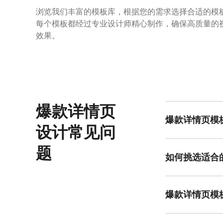
浏览我们丰富的模板库，根据您的需求选择合适的模
每个模板都经过专业设计师精心制作，确保高质量的
效果。
爆款详情页
爆款详情页模
设计常见问
爆款详情页模板在
到合适的页面呈现
题
和购买欲望，因此
如何挑选适合
选择爆款详情页模
利于突出核心卖点
效率，从而促进浏
爆款详情页模
爆款详情页模板提
有特点，适配性强