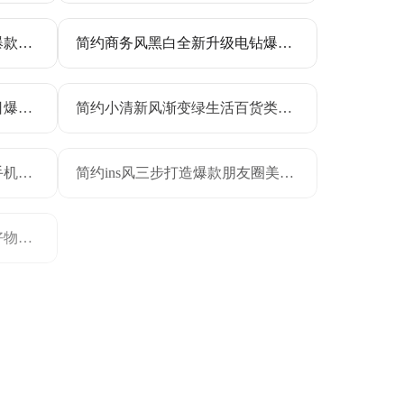
时尚潮酷风双十二数码家电爆款好物竖版电商海报
简约商务风黑白全新升级电钻爆款惊喜价电商主图
简约文艺风小美美甲分享今日爆款手机海报
简约小清新风渐变绿生活百货类电商沐浴露商品详情页
商务风蓝色通用类喜报表彰手机全屏海报
简约ins风三步打造爆款朋友圈美学小红书封面
喜庆扁平风双十一大促爆款好物公众号次图