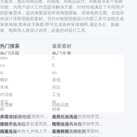
大板块，推出AI商品图、AI海报、AI商品设计、AI换装等多个创新
功能，为用户设计工作流提供解决方案，针对性地满足了不同用户
的影像需求，提供海量原创宋体海报模板、宋体电商主图、在线宋
体设计等商用版权素材。另外AI海报智能设计作图工具可在线生成
宋体海报,简单改字换图,即可生成各种宋体物料,满足办公、新媒
体、电商等人群设计诉求，必备的AI设计工具。
套组
热门搜索
最新素材
排序
热门话题
热门文章
综合排序
最新上传
最多下载
alex
时尚风蓝色通用类营销带货秋季门店开业手机海报
C
简约风蓝色通用类活动通知手机全屏海报
热门工具
cu
插画风粉色七夕情人节通用类活动通知手机全屏海报
S
实景风紫色七夕情人节通用类邀请函长图海报
彩妆海报爆款设计
换背景教程
护手霜海报爆款设计
搬迁通知模板
场景
si
卡通插画风通用类开学季班会家长会欢迎新同学横版投屏海报
so
可爱拼贴风黄绿色鲜花萌宠类宠物活动营销手机全屏海报
香薰活动海报
新手爸妈小红书
美业早安
秋季招聘海报
LivePPT
AI消除
全部
电商
社交媒体
喇叭
卡通拼贴风黄色绿色鲜花萌宠类宠物活动营销手机全屏海报
喜报
简约风蓝白色通用类计划总结开学季干部竞选自我介绍PPT
眼镜店活动海报
芒种公众号推文
艺术展会海报
月签
无损改尺寸
图片翻译
宋体
实景风橙黄色中秋节大闸蟹营销带货手机全屏海报
对比
3D蓝色通用类招聘季企业宣讲会招聘会手机全屏海报
网络安全宣传
新品预售海报
社群福利海报
雨水节气海报
微信营销
公众号
行政办公/教育
商品精修
智能抠图
对话框
3D绿色通用类开学季祝福问候手机全屏海报
工业
时尚风灰紫色通用类简介介绍人物介绍手机全屏海报
运动鞋活动海报
如何换背景
世界读书日配图
双11狂欢促销
生活娱乐
PPT
早安
插画风蓝色七夕情人节通用类邀请函手机全屏海报
框
卡通风黄色通用类通知公告婚礼邀请函长图海报
桌游活动海报
立冬营销
员工手册
情人节促销海报
变清晰
AI商品图
用途
楷
实景风棕色生活百货类营销带货家居香薰产品宣传手机全屏海报
楷体
时尚风黄色鞋服箱包营销带货电商竖版海报
双十一主图
科技海报
放假通知海报
世界足球日
水印
卡通3D风紫色通用类计划总结开学季班会PPT
水果
简约时尚风蓝色营销带货秋季通用类新品上市手机海报
情侣海报
乒乓球比赛海报
台球活动海报
成人礼邀请函
全部
营销带货
交流分享
生日
简约手绘风红黄色通用类开业宣传邀请函手机全屏海报
电商
简约实景风灰色营销带货睡眠疗愈体验课手机全屏海报
评价有礼
宠物产品海报
情侣头像
写字楼招商海报
祝福问候
宣传推广
通知公告
电话
插画风蓝粉色七夕情人节通用类邀请函手机全屏海报
直播贴片
简约时尚风橙色秋季限时主题活动营销推广手机海报
温馨提示
内推海报
心形拼图
母亲节朋友圈配图
干货科普
招聘招募
个人娱乐