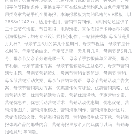
报字体等限制条件，更换文字即可在线生成
简约风灰白色母亲节通
用类商家营销手机全屏海报
。本海报模板为
简约
风格的
VIP
模板，以
2688
x
1242
px，适用于
通用
、
营销带货
制作。同时网站还提供了
二十四节气海报、节日海报、电影海报、宣传海报等多种类型的原
创海报模板，均有专业设计师精心制作，一站解决模板
母亲节是几
月几日?、
母亲节是5月的第几个星期日、
母亲节祝福、
母亲节是什
么时候、
母亲节的由来、
母亲节是哪一天几月几号、
母亲节是5月几
号、
母亲节父亲节分别是哪一天、
母亲节手抄报简单又漂亮、
母亲
节礼物、
母亲节营销方案、
母亲节营销活动主题名称、
母亲节营销
活动主题、
母亲节营销策划、
母亲节营销文案简短、
母亲节 营销、
母亲节营销活动文案、
母亲节营销宣传语、
母亲节营销活动广告文
案、
母亲节营销策划方案、
优惠营销词有哪些、
优惠营销策略、
优
惠营销方案、
优惠营销活动方案、
营销优惠活动、
优惠营销文案、
营销优惠券、
优惠活动营销话术、
营销活动优惠期、
优惠促销、
营
销海报图片、
营销海报模板、
营销海报制作、
营销海报设计图片、
营销海报怎么做、
营销海报背景图、
营销海报生成器下载、
营销海
报体现产品的那些内容、
营销海报里放名人的玩偶可以吗、
营销海
报啥意思
等问题。