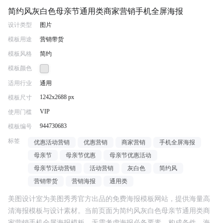
简约风灰白色母亲节通用类商家营销手机全屏海报
设计类型
图片
模板用途
营销带货
模板风格
简约
模板颜色
适用行业
通用
1242x2688 px
模板尺寸
VIP
使用门槛
944730683
模板编号
标签
优惠活动营销
优惠营销
商家营销
手机全屏海报
母亲节
母亲节优惠
母亲节优惠活动
母亲节活动营销
活动营销
灰白色
简约风
营销带货
营销海报
通用类
美图设计室为美图秀秀官方出品的免费海报模板网站，提供海量高
清海报模板与设计素材。当前页面为
简约风灰白色母亲节通用类商
家营销手机全屏海报
模板，无需考虑海报必备要素、构成条件、海