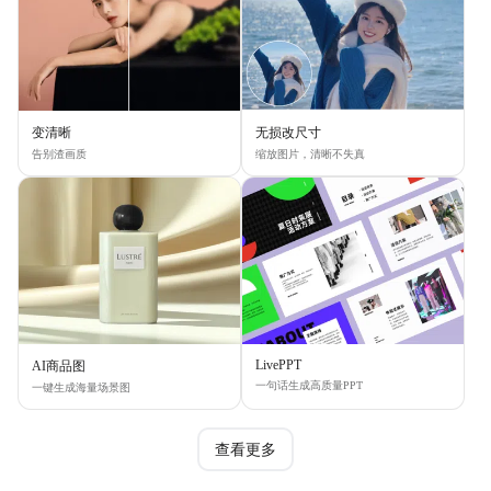
变清晰
无损改尺寸
告别渣画质
缩放图片，清晰不失真
LivePPT
AI商品图
一句话生成高质量PPT
一键生成海量场景图
查看更多