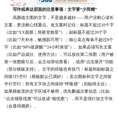
写作或表达层面的注意事项：文字要“少而精”
高颜值主图的文字，不是越多越好——用户没耐心读长
文案，更没耐心找重点。改文案时记住：标题不超过10个字
（比如“XX面膜｜熬夜党救星”）；副标题不超过20个字
（比如“7天补水，敏感肌可用”）；核心卖点每条不超过8个
字（比如“98%玻尿酸”“24小时保湿”）。如果必须写长文案
（比如产品成分、使用方法），可以放在第二张图（用户被
第一张图吸引后，会主动滑动查看），或用“点击展开”功能
（部分模板支持）。文字的排版也有技巧：标题和副标题之
间留1行空行（模板默认已调好）；卖点图标和文字之间留
半行空行；所有文字块之间保持“呼吸感”（别贴得太近）。
如果模板里的文字区域不够用，优先删减次要信息（比如
“点击领取优惠”可以改成“领优惠”），而不是强行加文字块
（会显得拥挤）。