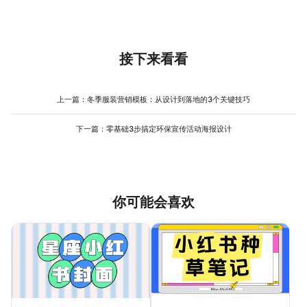
字体的选择要服务于“信息 传达 ”和“品牌调性”。如果是标题，推荐
“产品详情见下方”可以删掉）；第二步：只保留标题、副标题、核心
板，直接套用默认配色方案，或点击“自定义”输入品牌色HEX码，系
用“粗体无衬线字体”（比如思源黑体、阿里普惠体），显醒目且易
卖点3个区域（模板默认已分好区域，直接替换文案即可）；第三
统会自动生成同色系的辅助色（比如主色是蓝，辅助色会生成浅
读；如果是副标题，推荐用“中等粗细的无衬线字体”（比如方正兰亭
步：调整排版比例（标题占30%空间，副标题占20%，卖点占
蓝、深蓝、蓝灰），避免颜色搭配不协调的问题。
黑、OPPO Sans），显简洁且有层次；如果是核心卖点，推荐用
50%），用“对齐工具”（模板右侧有“对齐”选项）让所有元素“左对
“圆体或宋体”（比如圆体显可爱，宋体显精致），根据品牌调性选。
接下来看看
齐”或“居中对齐”，避免错位；第四步：用“透明度”工具把背景图调
选字体时注意：同一主图里字体种类不超过3种（标题、副标题、卖
淡20%-30%（避免抢文案风头）。按这4步操作，即使信息多也能
点各用1种），字号比例要协调（标题比副标题大20%，副标题比卖
保持“呼吸感”，不会显杂乱。
点大10%），行间距要统一（模板默认是1.5倍，改文案时别手动调
上一篇：
冬季服装营销模板：从设计到落地的3个关键技巧
整）。如果品牌有固定字体（比如logo是圆体），可以在美图设计
室的“文字”工具里搜索字体名，直接套用；如果没有固定字体，可以
下一篇：
零基础3步搞定环保宣传活动海报设计
用模板默认的“思源黑体”（通用性强，适配大多数场景）。
你可能会喜欢