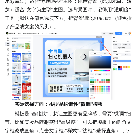
水彩晕染）适合“
氛围感
型”主图；纯色背景（比如米白、浅
灰）适合“文字为主型”主图。选背景图时，记得用“透明度”
工具（默认在颜色选项下方）把背景调淡20%-30%（避免抢
了产品或文案的风头）。
实际选择方向：根据品牌调性“微调”模板
模板是“基础款”，想让主图更有品牌感，需要“微调”细
节。比如美妆品牌想突出“高级感”，可以把模板里的圆角
文
字框
改成直角（点击文字框-“样式”-“边框”-选择直角），字