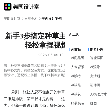
美图设计室
文章专栏
平面设计案例
新手3步搞定种草主图高颜值，
AI工具
轻松拿捏视觉焦点
AI商拍
图片处理
2026-06-09 18:50
AI商品图
智能抠图
想让种草主图高颜值又吸睛？用美图设计室模板库搜索关键词，替
人像背景
AI消除
换核心文案、调整配色方案、优化视觉元素，3步搞定从新手到专业
级设计，适配线上传播、线下物料等多场景需求。
AI模特
变清晰
AI试鞋
证件照
刷到一张让人忍不住点开的种草图，第一眼是颜色，第
AI试衣
无损改尺寸
二眼是排版，第三眼才是内容——这就是高颜值主图的魔
服装换色
拼图
力。但新手做设计总卡壳：颜色怎么搭不显廉价？文案怎么