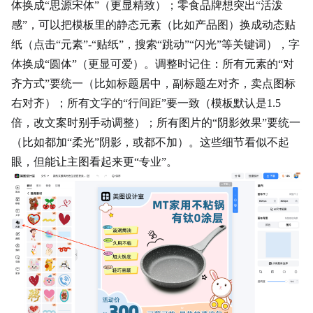
体换成“思源宋体”（更显精致）；零食品牌想突出“活泼
感”，可以把模板里的静态元素（比如产品图）换成动态贴
纸（点击“元素”-“贴纸”，搜索“跳动”“闪光”等关键词），字
体换成“圆体”（更显可爱）。调整时记住：所有元素的“对
齐方式”要统一（比如标题居中，副标题左对齐，卖点图标
右对齐）；所有文字的“行间距”要一致（模板默认是1.5
倍，改文案时别手动调整）；所有图片的“阴影效果”要统一
（比如都加“柔光”阴影，或都不加）。这些细节看似不起
眼，但能让主图看起来更“专业”。