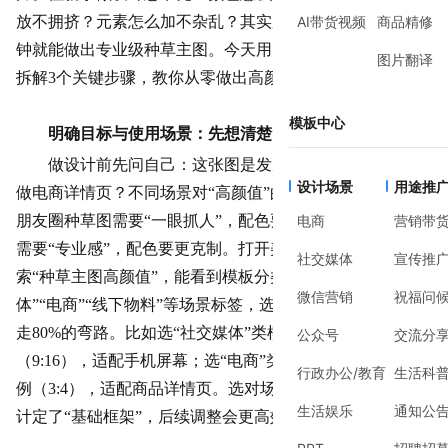
放不拥挤？元素怎么加不杂乱？其实用对工具和方法，30分
AI带货视频
商品精修
钟就能做出专业级种草主图。今天用美图设计室的模板库，
图片翻译
拆解3个关键步骤，教你从零做出高颜值主图。
模板中心
明确目标与使用场景：先想清楚“给谁看”和“在哪看”
做设计前先问自己：这张图是发朋友圈、小红书，还是
设计场景
用途推
做电商详情页？不同场景对“高颜值”的定义完全不同。比如
朋友圈种草图需要“一眼抓人”，配色要更跳脱；电商主图则
电商
营销带
需要“专业感”，配色要更克制。打开美图设计室模板库，搜
社交媒体
宣传推
索“种草主图高颜值”，能看到模板分类里直接标了“社交媒
微信营销
祝福问
体”“电商”“线下物料”等场景标签，选对应场景的模板能少
走80%的弯路。比如选“社交媒体”类模板，默认是竖版比例
公众号
交流分
（9:16），适配手机屏幕；选“电商”类模板，默认是横版比
行政办公/教育
生活科
例（3:4），适配商品详情页。选对场景模板，相当于给设
生活娱乐
通知公
计定了“基础框架”，后续调整会更高效。