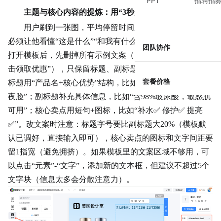
PPT
招聘招
主题与核心内容的提炼：用“3秒原则”改文案
用户刷到一张图，平均停留时间只有3秒——这3秒里，
必须让他看懂“这是什么”“和我有什么关系”“为什么选它”。
团队协作
打开模板后，先删掉所有示例文案（比如“XX产品推荐”“点
击领取优惠”），只保留标题、副标题、核心卖点3个区域。
套餐价格
标题用“产品名+核心优势”结构，比如“XX面膜｜7天拯救熬
夜脸”；副标题补充具体信息，比如“含98%玻尿酸，敏感肌
可用”；核心卖点用短句+图标，比如“补水✅ 修护✅ 提亮
✅”。改文案时注意：标题字号要比副标题大20%（模板默
认已调好，直接输入即可），核心卖点的图标和文字间距要
留1指宽（避免拥挤）。如果模板里的文案区域不够用，可
以点击“元素”-“文字”，添加新的文本框，但建议不超过5个
文字块（信息太多会分散注意力）。