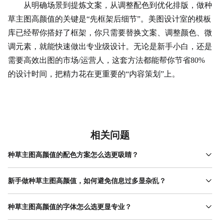
从明确场景到提炼文案，从调整配色到优化排版，做种
草主图高颜值的关键是“先框架后细节”。美图设计室的模板
库已经帮你搭好了框架，你只需要替换文案、调整颜色、微
调元素，就能快速做出专业级设计。无论是新手小白，还是
需要高效出图的市场/运营人，这套方法都能帮你节省80%
的设计时间，把精力花在更重要的“内容策划”上。
相关问题
种草主图高颜值的配色方案怎么选更吸睛？
配色方案的选择要结合“品牌调性”和“使用场景”。如果是美妆、母婴
类品牌，推荐用低饱和 莫兰迪色 （比如浅粉、浅蓝、米白），显高
新手做种草主图高颜值，如何避免信息过多显杂乱？
级且不刺眼；如果是零食、快消类品牌，推荐用高对比撞色（比如
新手容易犯的错是“想把所有信息都塞进一张图”，结果导致主图拥
红+黄、蓝+橙），能快速抓住注意力；如果是3C、家居类品牌，推
挤、重点不突出。避免杂乱的关键是“先做减法，再做排版”。第一
种草主图高颜值的字体怎么选更显专业？
荐用单色渐变（比如深蓝到浅蓝、灰到白），显专业且有科技感。
步：删掉所有非核心信息（比如“点击领取优惠”可以改成“领优惠”，
选配色时可以用美图设计室的“颜色”工具，搜索“种草主图高颜值”模