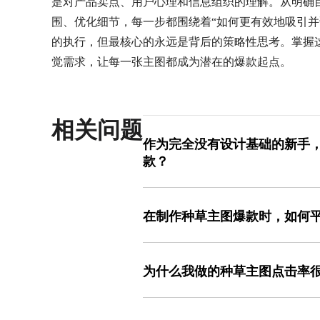
是对产品卖点、用户心理和信息组织的理解。从明确
围、优化细节，每一步都围绕着“如何更有效地吸引并
的执行，但最核心的永远是背后的策略性思考。掌握
觉需求，让每一张主图都成为潜在的爆款起点。
相关问题
作为完全没有设计基础的新手
款？
对于新手而言，快速上手的核心方法是“
会让你无从下手。建议先大量浏览你所
在制作种草主图爆款时，如何
它们的种草主图爆款在构图、配色和文
用设计工具中为你目标场景（如“商品主
平衡信息量与美观度的关键在于“分级处
产品调性接近的模板，替换上你准备好
排序，通常只保留最核心的1个主标题和
个过程能让你在保证基础美观度和规范
为什么我做的种草主图点击率
次，将文字信息视觉化。例如，用图标替
库，新手可以绕过复杂的版式设计环节
评分；用简洁的图形框或色块来归类卖
点击率低的种草主图爆款，通常问题出
第一张合格的种草主图爆款。
散乱的点。最后，严格遵守留白原则，
查：首先是“视觉焦点不突出”，主体产