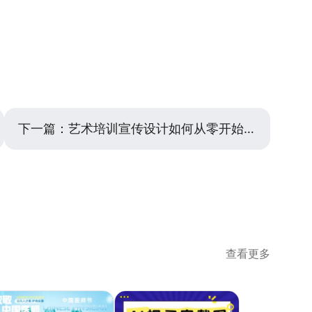
设计后稍作远离观看，如果一眼能抓住核心主体并清晰分
过于平淡（如仅写产品名称）或自说自话，未能切入用户
基本达到了平衡。一张优秀的种草主图爆款，是让用户在
能转向用户收益，例如从“含有XX成分”改为“XX天告
你希望他优先获取的信息。
户不匹配”，例如在年轻化平台使用了过于严肃商务的设计
围感 ”，干净的“ 证件照 ”式产品图有时不如加入用户使用
和信任感。解决这些问题需要不断测试和优化，可以制作
效对比、侧重促销）的版本进行小范围测试，观察数据反
多个版本进行对比测试，从而找到最能打动你目标受众的
下一篇：
艺术培训宣传设计如何从零开始，清晰传达课程价值
查看更多