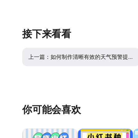
的空间。一个实用的检查方法是，完成
重点。其次是“文案缺乏冲击力”，可能
辨出信息层级，且画面不显得拥挤，就
的实际痛点或利益点。尝试将文案从产品功
感受到美观的同时，能无压力地接收到
别暗沉”。再者是“风格与平台或目标用
风格。最后，可能缺乏“社交证明”或“ 氛
接下来看看
场景、好评截图或热门标签更有代入感
2-3个不同侧重（如侧重场景、侧重功
馈。利用设计工具可以方便地快速生成
那一款种草主图爆款。
上一篇：
如何制作清晰有效的天气预警提醒素材，提升信息传达效率
你可能会喜欢