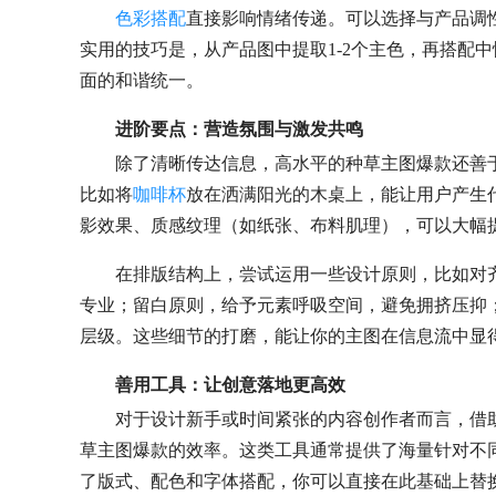
色彩搭配
直接影响情绪传递。可以选择与产品调
实用的技巧是，从产品图中提取1-2个主色，再搭配
面的和谐统一。
进阶要点：营造氛围与激发共鸣
除了清晰传达信息，高水平的种草主图爆款还善
比如将
咖啡杯
放在洒满阳光的木桌上，能让用户产生
影效果、质感纹理（如纸张、布料肌理），可以大幅
在排版结构上，尝试运用一些设计原则，比如对
专业；留白原则，给予元素呼吸空间，避免拥挤压抑
层级。这些细节的打磨，能让你的主图在信息流中显
善用工具：让创意落地更高效
对于设计新手或时间紧张的内容创作者而言，借
草主图爆款的效率。这类工具通常提供了海量针对不
了版式、配色和字体搭配，你可以直接在此基础上替