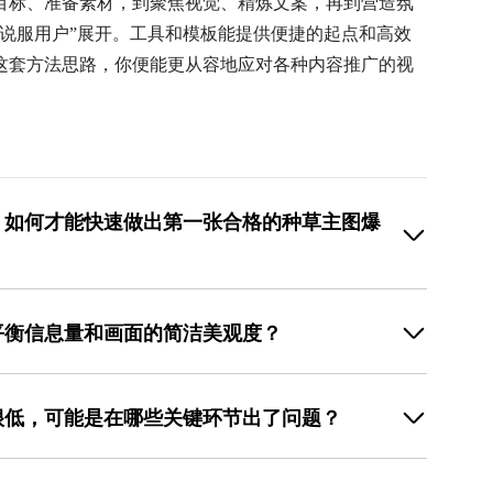
目标、准备素材，到聚焦视觉、精炼文案，再到营造氛
说服用户”展开。工具和模板能提供便捷的起点和高效
这套方法思路，你便能更从容地应对各种内容推广的视
，如何才能快速做出第一张合格的种草主图爆
模仿与套用”。首先，不要试图从空白画布开始创作，这
在平台（如小红书、淘宝等）上热度高的同类内容，分析
平衡信息量和画面的简洁美观度？
案上的共同点，总结出受欢迎的视觉模式。然后，直接使
图”、“短视频封面”）预设的优质模板。选择一个风格与你
理”和“视觉化表达”。首先，将所有想传达的信息按重要性
的产品图片和文案，微调颜色以匹配你的品牌或产品。这
2-3个关键卖点。次要信息可以放在详情页或正文中。其
性的前提下快速出图。通过美图设计室这类工具的模板
很低，可能是在哪些关键环节出了问题？
代“包邮”、“正品保障”等文字；用进度条或星级展示产品
，将精力集中在素材准备和文案打磨上，从而高效地产出
点文字，使其在版面上成为一个个整齐的视觉模块，而非
在未能瞬间传递价值或引发共鸣。可以从以下几个环节排
在主要元素和画面边缘之间、在不同信息组之间保留足够
品太小、背景过于花哨、颜色杂乱，导致用户一眼看不到