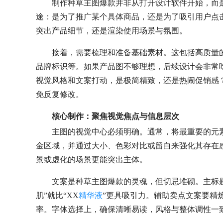
制作种草主图爆款并非从打开设计软件开始，而
途：是为了推广某个具体商品，还是为了吸引用户点
突出产品细节，还是渲染使用场景与氛围。
接着，需要梳理和准备基础素材。这包括高质量
品牌标识等。如果产品图不够理想，后续设计会非常
视觉风格和文案打动，是极简精致，还是热闹促销感
免反复修改。
核心制作：聚焦视觉焦点与信息层次
主图的视觉中心必须明确。通常，将最重要的元
金区域，并通过大小、色彩对比或留白来强化其存在
景或虚化的场景更能突出主体。
文案是种草主图爆款的灵魂，但切忌堆砌。主标
肌”就比“XX
精华液
”更具吸引力。辅助卖点文案要精
率。字体选择上，确保清晰易读，风格与整体调性一