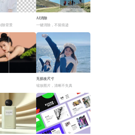
AI消除
别除背景
一键消除，不留痕迹
无损改尺寸
缩放图片，清晰不失真