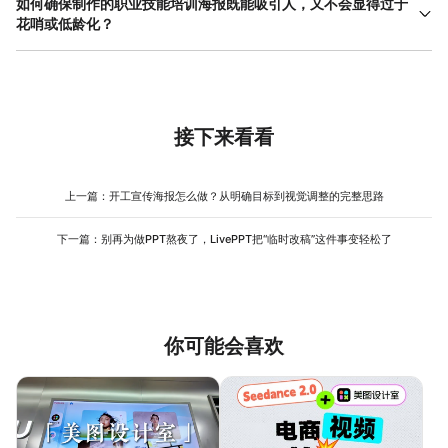
如何确保制作的职业技能培训海报既能吸引人，又不会显得过于
中，你可以直接在‘职业技能培训’模板分类下，根据这些风格关键词
构。一个专业模板已经帮你规划好了标题区、正文区、图片区和联
花哨或低龄化？
筛选模板，找到一个风格接近的作为基础，再通过右侧的‘颜色’工具
系信息区的位置和大小比例。你需要做的，不是推翻重来，而是像
微调色系，这样能保证风格不跑偏，效率也最高。
平衡吸引力和专业度，需要克制地使用设计元素。首先，控制颜色
填空一样，将自己的内容准确放入对应区域。在美图设计室编辑
数量，主色+辅助色不超过3种，且避免使用高饱和度的荧光色。其
时，尽量只使用模板自带的文字框和图片框进行内容替换，不要随
次，图片选择上，优先使用真实、高质量的职场或学习场景照片，
意拖动或添加过多新元素。先保证信息清晰、排列整齐，这已经超
避免使用卡通感过强的插画。再次，字体是体现调性的关键，标题
越了市面上大部分自制海报。专业感首先来自于秩序，而非炫技。
可以稍具设计感，但正文务必使用微软雅黑、思源黑体这类通行且
接下来看看
易读的字体。最后，留白是关键。不要试图用图案或色块填满每一
个角落，适当的留白能让核心信息更突出，也给人以呼吸感和高级
感。在美图设计室调整时，可以时不时缩小画布整体审视，如果觉
上一篇：
开工宣传海报怎么做？从明确目标到视觉调整的完整思路
得‘太满’，就果断删除一些非必要的装饰线条或背景元素。
下一篇：
别再为做PPT熬夜了，LivePPT把“临时改稿”这件事变轻松了
你可能会喜欢