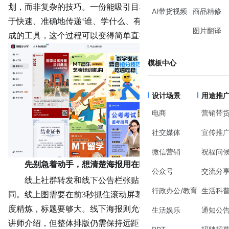
划，而非复杂的技巧。一份能吸引目标学员的海报，核心在
AI带货视频
商品精修
于快速、准确地传递‘谁、学什么、有何用’的信息。借助现
图片翻译
成的工具，这个过程可以变得简单直接。
模板中心
设计场景
用途推
电商
营销带
社交媒体
宣传推
微信营销
祝福问
先别急着动手，想清楚海报用在哪里
公众号
交流分
线上社群转发和线下公告栏张贴，对设计的要求完全不
行政办公/教育
生活科
同。线上图需要在前3秒抓住滚动屏幕的目光，信息必须极
度精炼，标题要够大。线下海报则允许更详细的课程大纲和
生活娱乐
通知公
讲师介绍，但整体排版仍需保持远距离可读性。在美图设计