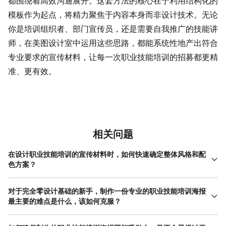
都围绕着高效沟通展开。这套方法的核心在于利用结构化的
模板作为起点，将精力聚焦于内容本身而非设计技术。无论
你是培训组织者、部门宣传员，还是需要自我推广的技能讲
师，在美图设计室中运用这些思路，都能系统性地产出符合
专业要求的宣传材料，让每一次职业技能培训的招募都更精
准、更有效。
相关问题
在设计职业技能培训的宣传材料时，如何快速确定整体风格和配
色方案？
最快的方法是进行‘行业联想’。先确定你的职业技能培训属于哪个领
域。例如，编程、数据分析类培训，可以立刻联想到科技、严谨，
对于完全零设计基础的新手，制作一份专业的职业技能培训海报
那么深蓝、深紫或黑白灰的配色方案就非常合适，字体也选择棱角
最主要的难点是什么，该如何克服？
分明、等宽的无衬线体。如果是插画、手工等创意类培训，则可以
最主要的难点往往不是‘不会做’，而是‘不知从何做起’导致的排版混
用明快的黄色、橙色搭配手写字体，营造活泼氛围。在美图设计室
乱和信息层级不清。克服这一点，关键在于严格遵循模板的预设结