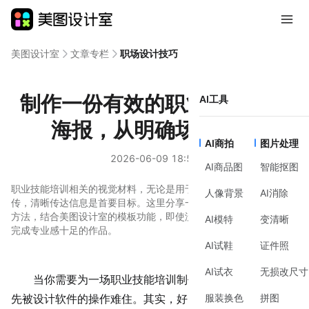
美图设计室
文章专栏
职场设计技巧
制作一份有效的职业技能培训
AI工具
海报，从明确场景开始
AI商拍
图片处理
2026-06-09 18:52
AI商品图
智能抠图
职业技能培训相关的视觉材料，无论是用于线上招生还是内部宣
人像背景
AI消除
传，清晰传达信息是首要目标。这里分享一套从目标到落地的实用
方法，结合美图设计室的模板功能，即使没有设计基础，也能高效
AI模特
变清晰
完成专业感十足的作品。
AI试鞋
证件照
AI试衣
无损改尺寸
当你需要为一场
职业技能
培训制作宣传海报时，可能会
服装换色
拼图
先被设计软件的操作难住。其实，好的设计始于清晰的规