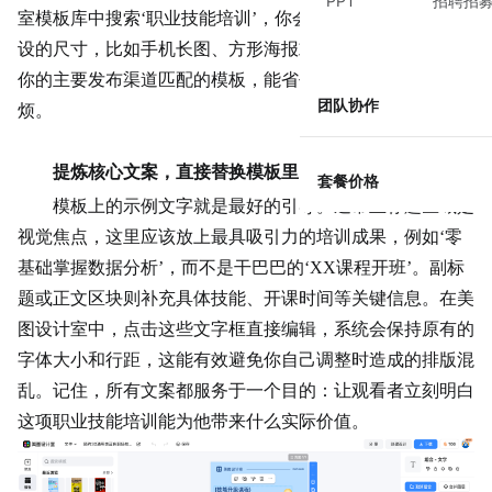
PPT
招聘招
室模板库中搜索‘职业技能培训’，你会看到针对不同场景预
设的尺寸，比如手机长图、方形海报或易拉宝规格。选择与
你的主要发布渠道匹配的模板，能省去后续调整比例的麻
团队协作
烦。
提炼核心文案，直接替换模板里的占位符
套餐价格
模板上的示例文字就是最好的引导。通常主标题区域是
视觉焦点，这里应该放上最具吸引力的培训成果，例如‘零
基础掌握数据分析’，而不是干巴巴的‘XX课程开班’。副标
题或正文区块则补充具体技能、开课时间等关键信息。在美
图设计室中，点击这些
文字框
直接编辑，系统会保持原有的
字体大小和行距，这能有效避免你自己调整时造成的排版混
乱。记住，所有文案都服务于一个目的：让观看者立刻明白
这项职业技能培训能为他带来什么实际价值。