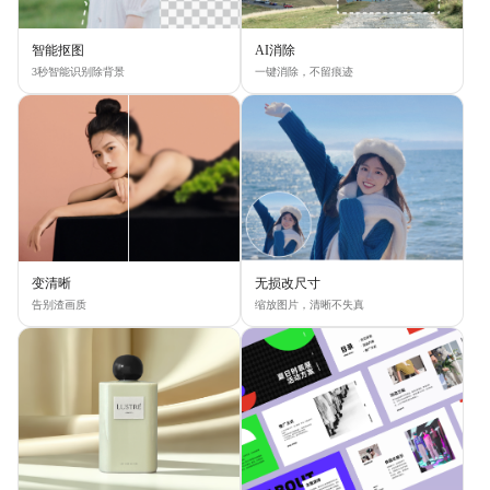
智能抠图
AI消除
3秒智能识别除背景
一键消除，不留痕迹
变清晰
无损改尺寸
告别渣画质
缩放图片，清晰不失真