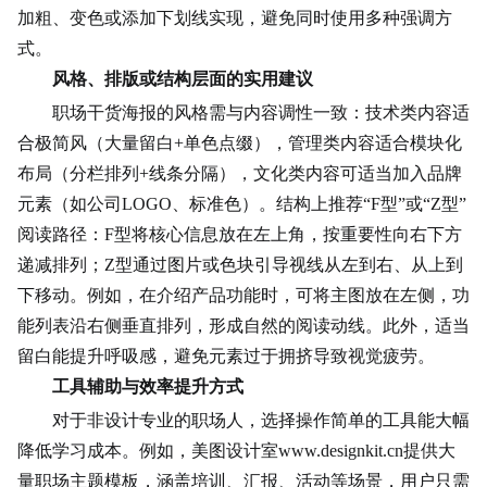
加粗、变色或添加下划线实现，避免同时使用多种强调方
式。
风格、排版或结构层面的实用建议
职场干货海报的风格需与内容调性一致：技术类内容适
合极简风（大量留白+单色点缀），管理类内容适合模块化
布局（分栏排列+线条分隔），文化类内容可适当加入品牌
元素（如公司LOGO、标准色）。结构上推荐“F型”或“Z型”
阅读路径：F型将核心信息放在左上角，按重要性向右下方
递减排列；Z型通过图片或色块引导视线从左到右、从上到
下移动。例如，在介绍产品功能时，可将主图放在左侧，功
能列表沿右侧垂直排列，形成自然的阅读动线。此外，适当
留白能提升呼吸感，避免元素过于拥挤导致视觉疲劳。
工具辅助与效率提升方式
对于非设计专业的职场人，选择操作简单的工具能大幅
降低学习成本。例如，美图设计室www.designkit.cn提供大
量职场主题模板，涵盖培训、汇报、活动等场景，用户只需