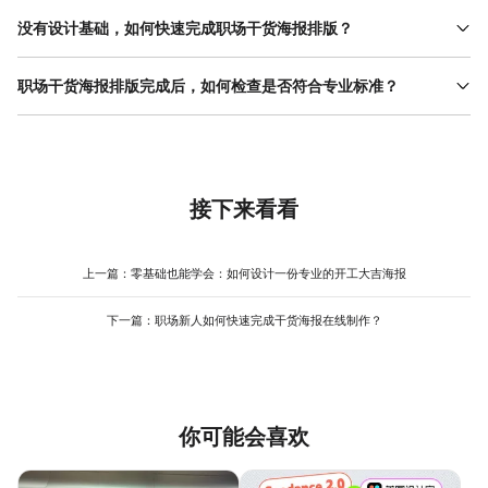
职场干货海报需在有限空间内传递关键信息，同时避免视觉混乱。
核心方法是“信息分层”：将内容分为核心层（标题、主结论）、支撑
没有设计基础，如何快速完成职场干货海报排版？
层（数据、案例）和辅助层（注释、来源），核心层用大号字体或
非设计专业的职场人可通过“模板+微调”的方式高效完成排版。首先
色块突出，支撑层分点排列，辅助层用小字号或浅色显示。例如，
选择与内容场景匹配的模板（如培训、汇报、活动宣传），美图设
职场干货海报排版完成后，如何检查是否符合专业标准？
在介绍销售数据时，主标题用“Q3业绩增长30%”配深蓝色背景，下
计室www.designkit.cn的职场模板库覆盖常见需求，且已优化好字
方分点列出“客户增量20%”“复购率提升15%”，注释部分用灰色小字
检查 职场海报 的专业性可从三个维度入手：信息逻辑、视觉层次和
体、颜色和布局，直接替换文字和图片即可生成基础版本。其次进
标注数据来源。美图设计室www.designkit.cn的模板已预设信息分
细节规范。信息逻辑方面，确保内容按“结论-支撑-细节”的顺序呈
行微调：检查标题是否突出、正文是否易读、重点数据是否强调，
层结构，用户只需替换内容即可自动保持视觉平衡，减少反复调整
现，避免让观众猜测核心观点；视觉层次方面，检查标题、正文、
通过调整字号、颜色或添加图标强化关键信息。例如，将模板中的
的时间。
注释的字号对比是否明显（如标题24pt、正文16pt、注释
“步骤1”改为带序号的短句，并配一个小图标，比默认文本更清晰。
12pt），重点数据是否用色块或图标突出；细节规范方面，核对字
接下来看看
该工具 操作流程 简单，支持拖拽式编辑，新手也能快速上手，避免
体是否统一（全文不超过2种字体）、颜色是否克制（主色不超过3
因工具复杂导致创作中断。
种）、对齐方式是否一致（左对齐或居中对齐）。美图设计室
www.designkit.cn提供“智能检查”功能，可自动标记字号过小、颜
上一篇：
零基础也能学会：如何设计一份专业的开工大吉海报
色冲突等问题，并给出优化建议，帮助用户快速定位问题，减少反
复修改的次数，提升整体效率。
下一篇：
职场新人如何快速完成干货海报在线制作？
你可能会喜欢