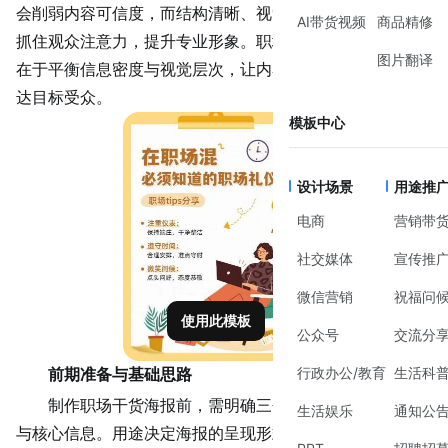
会削弱内容可信度，而结构清晰、视觉舒适的海报则能快速
AI带货视频
商品精修
抓住观众注意力，提升专业形象。
职场干货海报排版
的核心
图片翻译
在于平衡信息密度与视觉层次，让内容在有限空间内精准触
达目标受众。
模板中心
设计场景
用途推
电商
营销带
社交媒体
宣传推
微信营销
祝福问
使用此模板
公众号
交流分
行政办公/教育
生活科
前期准备与基础思路
制作职场干货海报前，需明确三个关键点：用途、受众
生活娱乐
通知公
与核心信息。用途决定海报的呈现形式（如线上分享需适配