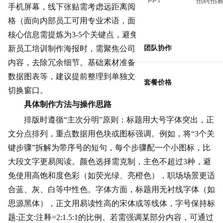
PPT
招聘招
手机屏幕，线下张贴需考虑远距离阅读）；受众影响语言风
格（面向内部员工可用专业术语，面向客户需简化表达）；
核心信息需提炼为3-5个关键点，避免信息过载。例如，为
团队协作
新员工培训制作海报时，需聚焦
公司文化
、制度流程等核心
内容，去除冗余细节。基础素材准备包括高清图片、图标、
数据图表等，建议提前整理到单独文件夹，避免制作时频繁
套餐价格
切换窗口。
具体制作方法与操作思路
排版时遵循“主次分明”原则：标题用大号字体突出，正
文分点排列，重点数据用色块或图标强调。例如，将“3个关
键步骤”拆解为带序号的短句，每个步骤配一个小图标，比
大段文字更易阅读。颜色选择需克制，主色不超过3种，避
免使用高饱和度色彩（如荧光绿、亮橙色），职场场景更适
合蓝、灰、白等中性色。字体方面，标题用无衬线字体（如
思源黑体），正文用易读性高的宋体或等线体，字号保持标
题:正文:注释=2:1.5:1的比例。若需强调某部分内容，可通过