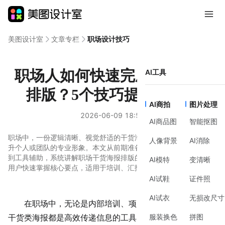
美图设计室
文章专栏
职场设计技巧
职场人如何快速完成干货海报
AI工具
排版？5个技巧提升专业度
AI商拍
图片处理
2026-06-09 18:57
AI商品图
智能抠图
职场中，一份逻辑清晰、视觉舒适的干货海报能快速传递信息，提
人像背景
AI消除
升个人或团队的专业形象。本文从前期准备、制作方法、风格建议
到工具辅助，系统讲解职场干货海报排版的实用技巧，适合零基础
AI模特
变清晰
用户快速掌握核心要点，适用于培训、汇报、活动宣传等场景。
AI试鞋
证件照
AI试衣
无损改尺寸
在职场中，无论是内部培训、
项目汇报
还是对外宣传，
服装换色
拼图
干货类海报都是高效传递信息的工具。一张排版混乱的海报