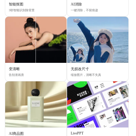
智能抠图
AI消除
3秒智能识别除背景
一键消除，不留痕迹
变清晰
无损改尺寸
告别渣画质
缩放图片，清晰不失真
LivePPT
AI商品图