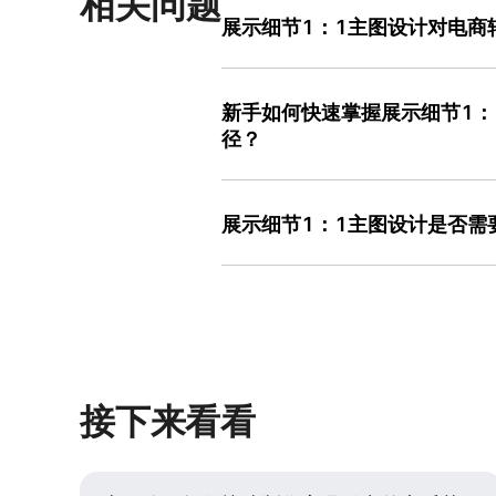
相关问题
展示细节1：1主图设计对电商
展示细节1：1主图设计直接影响用户对
的品类中，精准的主图能减少用户因“实
新手如何快速掌握展示细节1：
现：同时 上线 两组主图（一组为普通拍
径？
率、加购率与转化率差异。例如，某珠宝
23%，转化率提升15%，说明细节呈
新手可从“观察-模仿-优化”三步入手：
试，可使用美图设计室的模板库，其覆
图、对角线构图）、配色（如单色背景
展示细节1：1主图设计是否需
图设计室）进行临摹，重点练习比例校准
例如若用户常询问“产品尺寸”，说明主
展示细节1：1主图设计的核心是“清晰
程 简单，其“智能对齐”与“一键换色”
小（如首饰、配件），建议使用微距镜
挫败感。
模糊；若产品体积较大（如家具、电器
影过重）与背景简洁（可使用纯色背景布
提升图片分辨率，其AI算法能智能补充
大量免版权背景图与字体，可帮助用户
接下来看看