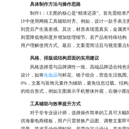
具体制作方法与操作思路
制作1：1主图的核心是“精准还原”。首先需校
计中使用网格工具辅助对齐。例如，设计一款手表主
到货后产生落差感。其次，材质表现需真实，金属类
则需降低饱和度并增加纹理细节。若产品有特殊结构
用户理解使用方式。最后，文案需简洁且与视觉重点
风格、排版或结构层面的实用建议
风格选择需与品牌调性一致。高端品牌适合纯色
设计，如将
化妆品
与鲜花、镜子组合，营造生活氛围。
0%，文案与装饰元素作为辅助，避免信息过载。结构
的组合形式，例如主图展示手机整体外观，右侧小图
工具辅助与效率提升方式
对于非专业设计师，选择操作简单的工具可大幅降低制作
供海量电商模板，用户只需替换产品图、调整文案即可
背景，节省手动处理时间。若需自定义设计，其内置