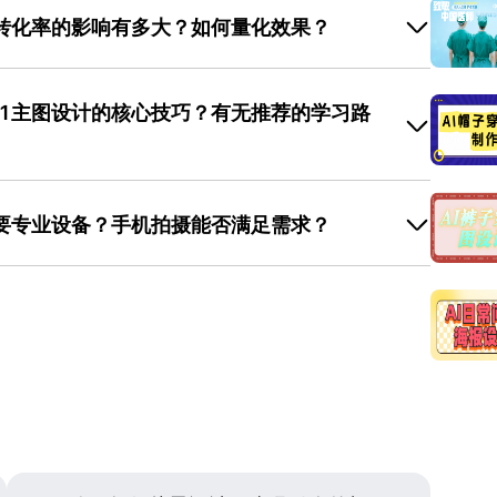
转化率的影响有多大？如何量化效果？
产品的第一印象，尤其在珠宝、电子产品等需要突出工艺
物与描述不符”产生的退货率。量化效果可通过A/B测试实
1主图设计的核心技巧？有无推荐的学习路
摄图，一组为1：1细节设计图），观察7-14天内的点击
品牌测试发现，使用1：1主图后，详情页停留时长增加
现能有效增强用户购买意愿。若需快速制作多组主图进行测
首先收集50张同品类优秀主图，分析其构图（如中心构
盖电商全品类场景，可大幅缩短设计周期。
+产品高光）与细节标注方式；其次选择简单工具（如美
要专业设备？手机拍摄能否满足需求？
、材质表现与文案排版；最后根据 用户反馈 优化设计，
图需增加比例尺或实际物品对比图。美图设计室的 操作流
呈现细节”，对设备的要求取决于产品类型。若产品体积较
功能可帮助新手快速掌握基础技巧，减少因工具复杂导致的
头或专业相机，配合三脚架固定拍摄，避免手抖导致画面
），手机拍摄即可满足需求，但需注意光线均匀（避免阴
）。后期处理时，可通过美图设计室的“高清修复”功能
细节，减少因设备限制导致的画质损失。此外，平台提供
快速完成主图设计，减少反复修改的时间成本。