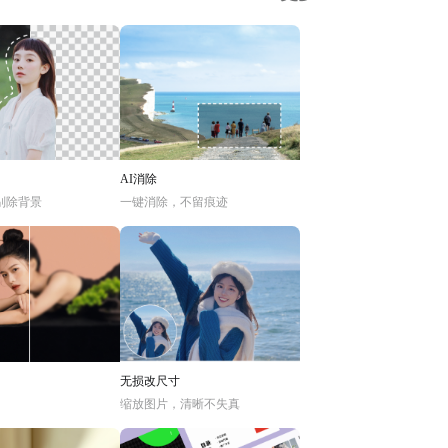
AI消除
别除背景
一键消除，不留痕迹
无损改尺寸
缩放图片，清晰不失真