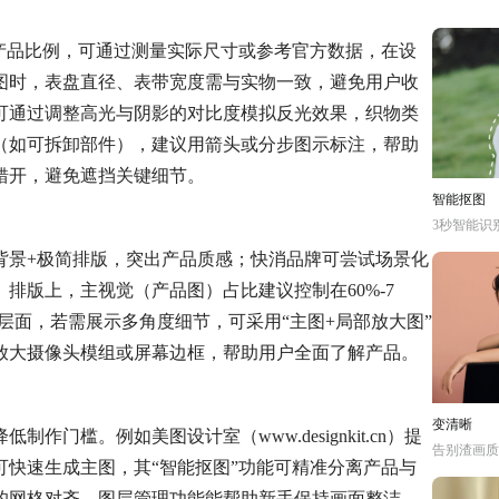
准产品比例，可通过测量实际尺寸或参考官方数据，在设
图时，表盘直径、表带宽度需与实物一致，避免用户收
可通过调整高光与阴影的对比度模拟反光效果，织物类
（如可拆卸部件），建议用箭头或分步图示标注，帮助
错开，避免遮挡关键细节。
智能抠图
3秒智能识
背景+极简排版，突出产品质感；快消品牌可尝试场景化
排版上，主视觉（产品图）占比建议控制在60%-7
层面，若需展示多角度细节，可采用“主图+局部放大图”
放大摄像头模组或屏幕边框，帮助用户全面了解产品。
变清晰
门槛。例如美图设计室（www.designkit.cn）提
告别渣画质
快速生成主图，其“智能抠图”功能可精准分离产品与
的网格对齐、图层管理功能能帮助新手保持画面整洁，