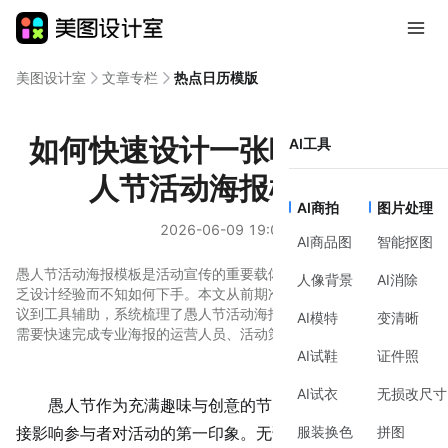
美图设计室
文章专栏
热点日历模版
如何快速设计一张吸引人的愚
AI工具
人节活动海报模板？
AI商拍
图片处理
2026-06-09 19:03
AI商品图
智能抠图
愚人节活动海报模板是活动宣传的重要载体，但零基础用户常因缺
人像背景
AI消除
乏设计经验而不知如何下手。本文从前期准备、制作方法、风格建
议到工具辅助，系统梳理了愚人节活动海报模板的设计思路，适合
AI模特
变清晰
需要快速完成专业海报的运营人员、活动策划者或个人用户参考。
AI试鞋
证件照
AI试衣
无损改尺寸
愚人节
作为充满趣味与创意的节日，活动海报的设计直
服装换色
拼图
接影响参与者对活动的第一印象。无论是企业线下活动、线