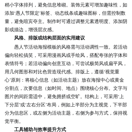
稍小字体排列，避免信息堆砌。装饰元素可增加趣味性，如
添加‘愚人节限定’标签、动态线条或趣味图标，但需控制数
量，避免喧宾夺主。制作时可通过调整元素透明度、添加阴
影或描边，增强层次感。
风格、排版或结构层面的实用建议
愚人节活动海报模板的风格需与活动调性一致。若活动
偏向轻松搞笑，可采用漫画风或手绘风，搭配夸张的字体和
表情符号；若活动偏向创意互动，可尝试极简风或扁平风，
用几何图形和对比色营造现代感。排版上，遵循‘视觉重
心’原则：将核心信息（如活动主题）放在海报中心或黄金
分割点，次要信息（如时间、地点）围绕核心分布。文字与
图片的间距需适中，避免拥挤或空旷。结构上，可采用‘上
下分层’或‘左右分区’布局，例如上半部分为主视觉，下半部
分为信息区，或左侧为活动主题，右侧为参与方式，保持视
觉平衡。
工具辅助与效率提升方式