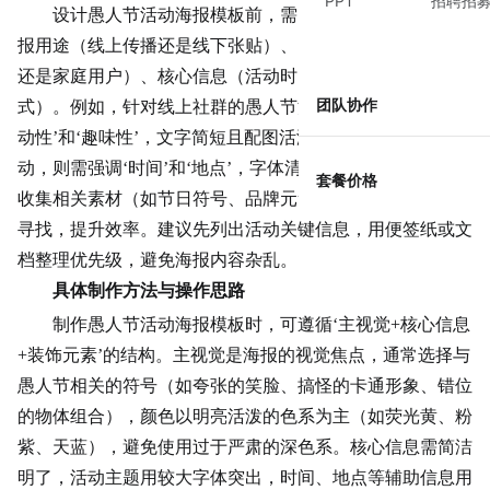
PPT
招聘招
设计愚人节活动海报模板前，需明确三个核心问题：海
报用途（线上传播还是线下张贴）、目标受众（
年轻人
群体
还是家庭用户）、核心信息（活动时间、地点、参与方
团队协作
式）。例如，针对线上社群的愚人节活动，海报需突出‘互
动性’和‘趣味性’，文字简短且配图活泼；若为线下商场活
动，则需强调‘时间’和‘地点’，字体清晰易读。此外，提前
套餐价格
收集相关素材（如节日符号、品牌元素）能避免制作时临时
寻找，提升效率。建议先列出活动关键信息，用便签纸或文
档整理优先级，避免海报内容杂乱。
具体制作方法与操作思路
制作愚人节活动海报模板时，可遵循‘主视觉+核心信息
+装饰元素’的结构。主视觉是海报的视觉焦点，通常选择与
愚人节相关的符号（如夸张的笑脸、搞怪的卡通形象、错位
的物体组合），颜色以明亮活泼的色系为主（如荧光黄、粉
紫、天蓝），避免使用过于严肃的深色系。核心信息需简洁
明了，活动主题用较大字体突出，时间、地点等辅助信息用