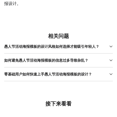
报设计。
相关问题
愚人节活动海报模板的设计风格如何选择才能吸引年轻人？
年轻人群体对新鲜事物的接受度高，设计愚人节活动海报模板时可
优先选择搞怪、潮流或互动性强的风格。例如，采用漫画风或手绘
如何避免愚人节活动海报模板的信息过多导致杂乱？
风，搭配夸张的表情符号或网络热梗，能快速拉近距离；或使用扁
信息杂乱是海报设计的常见问题，解决关键是明确优先级并简化内
平风设计，通过几何图形和对比色营造现代感，符合年轻人的审美
容。制作愚人节活动海报模板时，先列出所有需传递的信息（如活
零基础用户如何快速上手愚人节活动海报模板的设计？
偏好。此外，可加入‘愚人节限定’标签或动态效果（如闪烁的文字、
动主题、时间、地点、参与方式），按重要性排序，保留最关键的
漂浮的图标），增加趣味性。美图设计室的素材库中包含大量年轻
零基础用户可从模板修改入手，降低设计门槛。例如，使用美图设
3-5项，删除冗余描述。例如，时间可简化为‘ 4月 1日 14:00’，地
化模板，用户可直接替换内容，无需从零设计，适合快速完成符合
计室（www.designkit.cn）的愚人节主题模板，用户只需替换文字
点用‘XX商场1楼’代替完整地址。排版上，将核心信息（如活动主
年轻人喜好的海报。
（如活动名称、时间）和图片（如主视觉图），即可完成基础设
题）用较大字体突出，次要信息用稍小字体排列，并通过颜色或线
计。工具的 操作流程 简单，支持拖拽元素、调整大小和透明度，无
条区分层级。美图设计室的智能排版功能可自动调整元素间距和对
需专业软件经验。若需自定义设计，可参考模板的排版结构（如上
接下来看看
齐方式，避免手动操作导致的错位或拥挤，帮助用户快速完成清晰
下分层或左右分区），将核心信息放在视觉中心，次要信息围绕分
易读的海报设计。
布。此外，工具提供的素材库（如节日图标、背景图）能快速补充