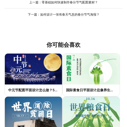
灵感，减少寻找素材的时间。通过模板修改和素材辅助，零基础用
上一篇：
零基础如何快速制作春分节气配图素材？
户也能高效完成专业级海报设计，减少反复修改的麻烦。
下一篇：
如何设计一张有春天气息的春分节气海报？
你可能会喜欢
中元节配图平面设计怎么做？5种风格模板轻松搞定节日氛围
国际素食日平面设计总像养生广告？三个思路让它变酷