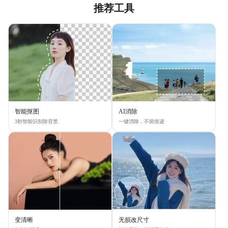
推荐工具
智能抠图
AI消除
3秒智能识别除背景
一键消除，不留痕迹
变清晰
无损改尺寸