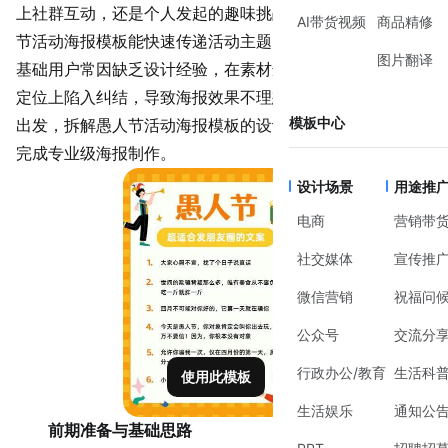
上社群
互动
，还是个人发起的趣味挑战，一张吸引人的愚人
AI带货视频
商品精修
节活动海报模板能快速传递活动主题，激发参与兴趣。但零
图片翻译
基础用户常因缺乏设计经验，在素材选择、排版布局或风格
定位上陷入纠结，导致海报效果不理想。本文将从实际需求
模板中心
出发，拆解愚人节活动海报模板的设计逻辑，帮助用户高效
完成专业级海报制作。
设计场景
用途推
电商
营销带
社交媒体
宣传推
微信营销
祝福问
公众号
交流分
行政办公/教育
生活科
使用此模板
生活娱乐
通知公
前期准备与基础思路