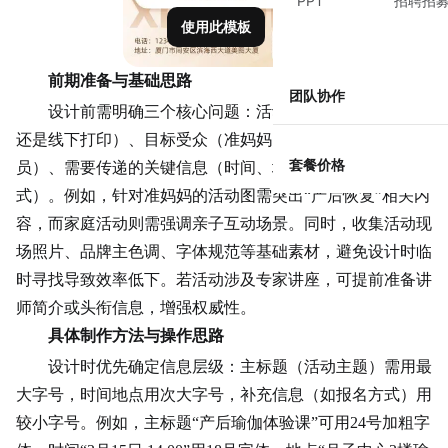
PPT
招聘招
使用此模板
前期准备与基础思路
团队协作
设计前需明确三个核心问题：活动图的用途（线上传播
还是线下打印）、目标受众（准妈妈、新手父母还是家庭成
套餐价格
员）、需要传递的关键信息（时间、地点、主题、报名方
式）。例如，针对准妈妈的活动图需突出“
产后
恢复”相关内
容，而家庭活动则需强调亲子互动场景。同时，收集活动现
场照片、品牌主色调、字体规范等基础素材，避免设计时临
时寻找导致效率低下。若活动涉及专家讲座，可提前准备讲
师简介或头衔信息，增强权威性。
具体制作方法与操作思路
设计时优先确定信息层级：主标题（活动主题）需用最
大字号，时间地点用次大字号，补充信息（如报名方式）用
较小字号。例如，主标题“产后瑜伽体验课”可用24号加粗字