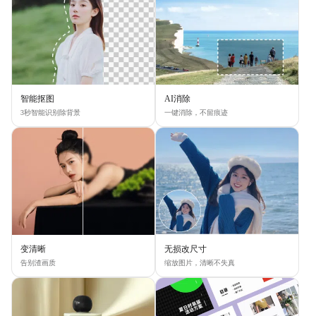
智能抠图
AI消除
3秒智能识别除背景
一键消除，不留痕迹
变清晰
无损改尺寸
告别渣画质
缩放图片，清晰不失真