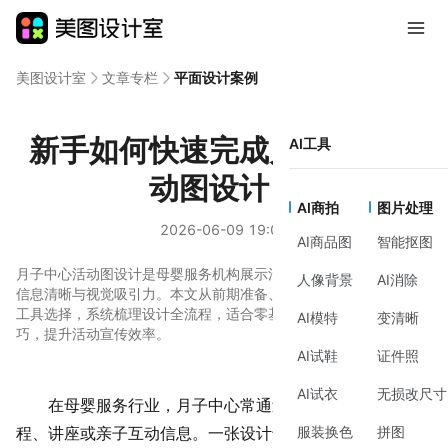
美图设计室
文章专栏
平面设计案例
新手如何快速完成月子中心活
AI工具
动图设计？
AI商拍
图片处理
2026-06-09 19:03
AI商品图
智能抠图
月子中心活动图设计是母婴服务机构展示活动的重要载体，需兼顾
人像背景
AI消除
信息清晰与视觉吸引力。本文从前期准备、制作方法、风格建议到
工具选择，系统梳理设计全流程，适合零基础用户快速掌握核心技
AI模特
变清晰
巧，提升活动宣传效率。
AI试鞋
证件照
AI试衣
无损改尺寸
在母婴服务行业，月子中心常通过活动图向客户传递课
服装换色
拼图
程、讲座或亲子
互动
信息。一张设计专业的活动图不仅能清