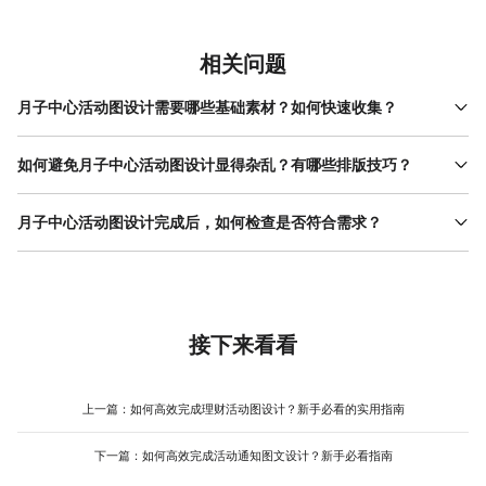
相关问题
月子中心活动图设计需要哪些基础素材？如何快速收集？
基础素材包括活动现场照片、品牌LOGO、主色调代码、字体文件
（如有特殊要求）、讲师或专家简介。若活动涉及产品展示（如母
如何避免月子中心活动图设计显得杂乱？有哪些排版技巧？
婴用品），需准备产品高清图。快速收集方法：提前与活动负责人
避免杂乱的核心是“控制信息量+合理留白”。首先，只保留活动最关
确认关键信息，使用手机拍摄活动场地（注意光线充足），从品牌
键的信息（主题、时间、地点、报名方式），删除“现场有茶歇”“提
月子中心活动图设计完成后，如何检查是否符合需求？
官网下载LOGO和配色规范。若时间紧张，可使用设计工具（如美
供停车券”等次要内容。其次，文字与图片间隔至少留出1/5空白区
图设计室）的素材库，其“母婴”分类下提供大量现成的婴儿、妈妈、
检查需从“信息准确性”和“视觉舒适度”两个维度进行。信息层面：核
域，例如图片占设计宽度的60%，文字占40%，中间用细线分隔。
活动场景图片，可直接替换使用，避免临时搜索素材导致的效率低
对时间、地点、主题是否与活动方案一致，报名方式（如二维码、
排版时采用“三段式”结构：顶部主标题，中部时间地点+活动图片，
下。
电话）是否可正常使用（可扫码测试）。视觉层面：将设计图发送
底部报名方式+品牌LOGO。若使用设计工具（如美图设计室），可
给2-3位目标用户（如准妈妈或新手爸爸），询问“是否能一眼看到
直接套用其模板中的排版框架，工具会自动调整文字间距和图片比
活动时间”“是否愿意点击报名”，根据反馈调整字号或配色。若使用
接下来看看
例，减少手动调整的试错成本，适合新手快速完成专业排版。
设计工具（如美图设计室），其“预览”功能可模拟手机端显示效果，
提前发现文字过小或图片模糊的问题，减少反复修改的次数，提升
整体效率。
上一篇：
如何高效完成理财活动图设计？新手必看的实用指南
下一篇：
如何高效完成活动通知图文设计？新手必看指南