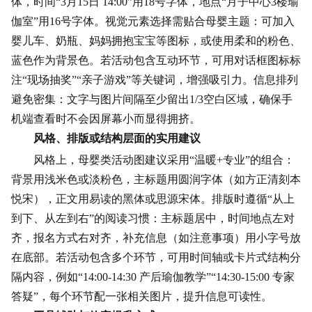
体，时间“
3月
15日 14:00”用18号字体，地点“月子中心3楼瑜
伽室”用16号字体。视觉元素选择需贴合母婴主题：可加入
婴儿车
、奶瓶、妈妈拥抱宝宝等图标，或使用柔和的粉色、
蓝色作为背景色。若活动包含互动环节，可用对话框图标标
注“现场抽奖”“
亲子游戏
”等关键词，增强吸引力。信息排列
避免密集：文字与图片间隔至少留出1/3空白区域，确保手
机端查看时不会因屏幕小而显得拥挤。
风格、排版或结构层面的实用建议
风格上，母婴类活动图建议采用“温暖+专业”的组合：
背景用浅米色或淡粉色，主标题用圆润字体（如方正清刻本
悦宋），正文用易读的黑体或思源宋体。排版时遵循“从上
到下、从左到右”的阅读习惯：主标题居中，时间地点左对
齐，报名方式右对齐，补充信息（如注意事项）用小字号放
在底部。若活动包含多个环节，可用时间轴或卡片式结构分
隔内容，例如“14:00-14:30 产后瑜伽教学”“14:30-15:00 专家
答疑”，每个环节配一张相关图片，提升信息可读性。