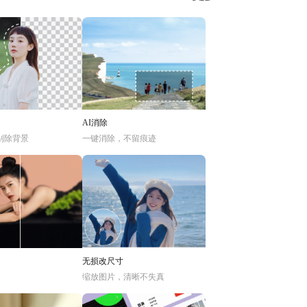
AI消除
别除背景
一键消除，不留痕迹
无损改尺寸
缩放图片，清晰不失真