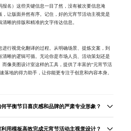
码报名）这些关键信息一目了然，没有被次要信息淹
版，让版面井然有序。记住，好的元宵节活动主视觉是
辑清晰的排版和精准的文字传达信息。
息进行视觉化翻译的过程。从明确场景、提炼文案，到
有清晰的逻辑可循。无论你是市场人员、活动策划还是
。而像美图设计室这样的工具，提供了丰富的“元宵节活
快速落地的得力助手，让你能更专注于创意和内容本身。
如何平衡节日喜庆感和品牌的严肃专业形象？
用”而非“风格照搬”。不必将整个画面铺满大红大金。可以
或灰色，然后将元宵节的典型色彩（如红色、橙色）作为
何利用模板高效完成元宵节活动主视觉设计？
在元素选择上，避免使用过于卡通或喧闹的灯笼、汤圆素