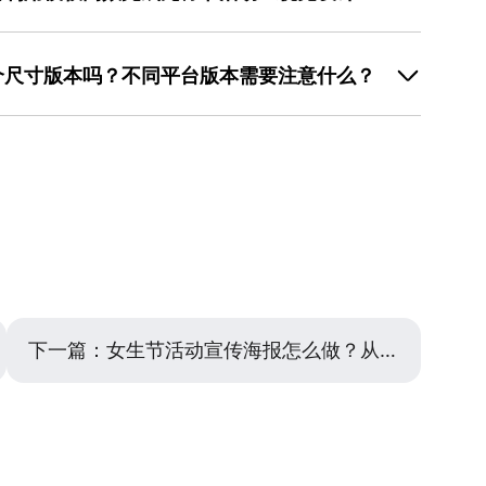
的矢量图形。字体上，标题可以选用一款稍有装饰性的字
量设计。核心思路是“精准修改”。首先在美图设计室模
常用的标准无衬线字体，确保专业性和可读性。这样，整
到大量选择。不要挑最复杂的，选一个布局清晰、信息结
形的点睛之笔，节日氛围也得到了传达。
个尺寸版本吗？不同平台版本需要注意什么？
核心修改：第一，彻底替换所有文字，确保活动名称、时
的。第二，调整配色，如果模板颜色与你的品牌色不符，
确保在不同平台展示效果最佳。至少应准备两种：一种是
一套与你品牌或活动氛围更搭的色系，通常改2-3个主色就
享），另一种是竖版（如9:16，用于手机长图、易拉
素，删除模板中你不需要的复杂装饰，从素材库添加一两
荐尺寸”功能，在完成一个主版本后，快速创建并适配其
一个简约风格的灯笼）。抓住这三点，就能在模板基础上
息重点可能不同。例如，公众号封面图可能只突出活动名
完整的活动介绍和流程。在调整尺寸时，要检查关键文字
需要重新调整文字布局和大小，确保核心信息在裁剪后依
、字体和主要图形元素一致，是维护品牌形象的关键。
下一篇：
女生节活动宣传海报怎么做？从明确场景到视觉调整的实用思路