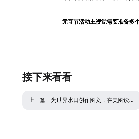
材，可以选择线条更简洁、更有设计感
小型活动完全可以通过模板高效完成高质
体来体现节日感，但正文务必使用品牌
板库中搜索“元宵节活动主视觉”，会看
体观感依然是专业的，但通过色彩和图
元宵节活动主视觉需要准备多
构与你的活动最匹配的。然后进行三步
间、地点、口号全部准确，这是最重要
是的，通常需要准备多个尺寸版本，以
使用编辑器的“颜色”功能，整体切换成
方形（如1:1，用于朋友圈海报、社群分
能焕然一新。第三，替换或增减图形元
宝）。在美图设计室中，你可以利用“推
个直接体现“元宵”主题的简单图标（如
他尺寸。适配时需注意：不同平台的信
做出属于自己的设计。
称和一句口号，而详情长图则需要包含
是否清晰，特别是竖版转方形时，可能
接下来看看
然处于视觉中心。保持所有版本的颜色
上一篇：
为世界水日创作图文，在美图设计室找到合适的模板与思路