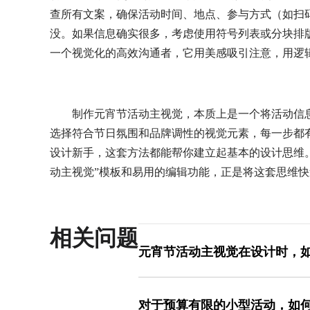
查所有文案，确保活动时间、地点、参与方式（如扫
没。如果信息确实很多，考虑使用符号列表或分块排
一个视觉化的高效沟通者，它用美感吸引注意，用逻
制作元宵节活动主视觉，本质上是一个将活动信
选择符合节日氛围和品牌调性的视觉元素，每一步都
设计新手，这套方法都能帮你建立起基本的设计思维
动主视觉”模板和易用的编辑功能，正是将这套思维
相关问题
元宵节活动主视觉在设计时，
这确实是个常见挑战。关键在于“元素借
尝试以品牌的主色调为基底，比如深蓝
对于预算有限的小型活动，如
点缀色，用于标题、关键图标或边框。