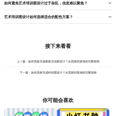
快速上手。例如，使用美图设计室（www.designkit.cn）的艺术培
如何避免艺术培训图设计过于杂乱，信息难以聚焦？
训模板库，选择与课程类型匹配的模板（如绘画、音乐、舞蹈），
避免艺术培训图设计杂乱的关键是“信息分层”与“视觉引导”。首先，
直接替换模板中的文字与图片，调整字体大小与颜色即可完成基础
明确图中必须展示的核心信息（如课程名称、核心卖点）与次要信
艺术培训图设计如何选择适合的配色方案？
设计。其素材库包含大量艺术元素（如画笔、颜料、乐器图标），
息（如时间地点、报名方式），将核心信息放在画面上方1/3处（观
可直接拖拽使用，避免自行搜索素材的麻烦。 操作流程 简单，适合
艺术培训图设计的配色需与课程类型强关联，同时考虑目标受众的
众第一眼关注的位置），用加粗字体或对比色突出；次要信息放在
新手快速掌握核心思路，减少因技术门槛导致的反复修改。
偏好。例如，儿童 艺术课程 适合马卡龙色系（如浅粉、浅蓝、浅
下方或侧边，用浅色背景或线条分隔。其次，减少不必要的装饰元
黄），营造轻松活泼的氛围；成人艺术课程则适合低饱和度的莫兰
素，例如若课程主打“水彩画”，背景选择一幅水彩作品即可，无需额
迪色（如灰粉、灰蓝、米白），传递专业感；音乐课程可用黑色+金
外添加画笔、调色盘等符号，避免元素过多导致视觉冲突。使用美
色或深蓝+银色，突出高端调性。若不确定如何选色，可参考同类优
接下来看看
图设计室（www.designkit.cn）时，其“智能排版”功能能根据内容
秀案例或使用设计工具中的配色方案推荐功能。例如美图设计室
自动调整布局，帮助用户快速实现信息分层，减少手动调整的时
（www.designkit.cn）提供“艺术培训”分类的配色模板，用户可直
间。
接应用或微调，避免因配色不协调导致的反复修改，提升制作效
上一篇：
如何高效完成家政活动图设计？从思路到落地的完整指南
率。
下一篇：
如何高效完成科技图设计？从思路到落地的完整指南
你可能会喜欢