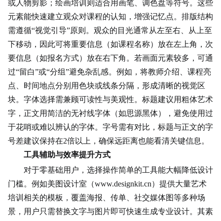
或
人物剪影
；绘画培训则适合用画笔、调色盘等符号。这些
元素能快速建立观众对课程的认知，增强记忆点。排版结构
需遵循“视觉引导”原则。观众的目光通常从左至右、从上至
下移动，因此可将重要信息（如课程名称）放在左上角，次
要信息（如报名方式）放在右下角。若画面元素较多，可通
过“留白”或“分组”避免杂乱感。例如，将教师介绍、课程亮
点、时间地点分别用色块或线条分隔，形成清晰的视觉区
块。字体选择需兼顾可读性与美观性。标题建议用粗体艺术
字，正文用简洁的无衬线字体（如思源黑体），避免使用过
于花哨或难以辨认的字体。字号需有对比，标题与正文的字
号差建议保持在2倍以上，确保远距离也能看清关键信息。
工具辅助与效率提升方式
对于零基础用户，选择操作简单的工具能大幅降低设计
门槛。例如美图设计室（www.designkit.cn）提供大量艺术
培训相关的模板，覆盖海报、传单、社交媒体图等多种场
景，用户只需替换文字与图片即可快速生成专业设计。其素