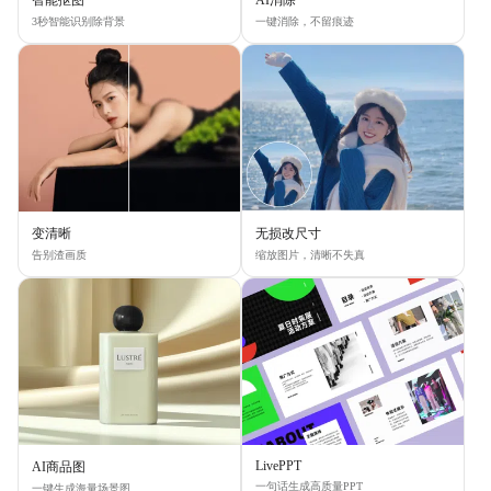
智能抠图
AI消除
3秒智能识别除背景
一键消除，不留痕迹
变清晰
无损改尺寸
告别渣画质
缩放图片，清晰不失真
LivePPT
AI商品图
一句话生成高质量PPT
一键生成海量场景图