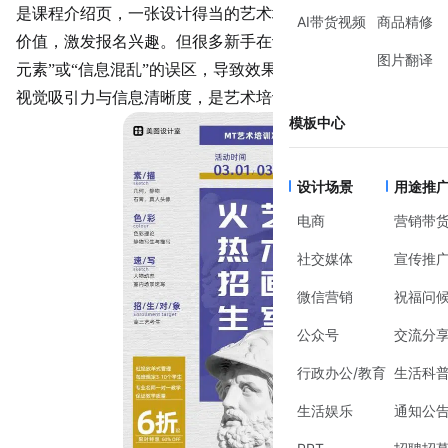
是课程介绍页，一张设计得当的艺术培训图能快速传递课程
AI带货视频
商品精修
价值，激发报名兴趣。但很多新手在设计时容易陷入“堆砌
图片翻译
元素”或“信息混乱”的误区，导致效果大打折扣。如何平衡
视觉吸引力与信息清晰度，是艺术培训图设计的关键。
模板中心
设计场景
用途推
电商
营销带
社交媒体
宣传推
微信营销
祝福问
公众号
交流分
行政办公/教育
生活科
生活娱乐
通知公