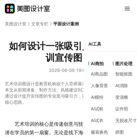
美图设计室
文章专栏
平面设计案例
如何设计一张吸引人的艺术培
AI工具
训宣传图？
AI商拍
图片处理
2026-06-09 19:02
AI商品图
智能抠图
艺术培训图设计是教育机构或个人导师展示课程特色的重要方式。
人像背景
AI消除
本文从前期准备、制作方法、风格建议到工具辅助，详细说明如何
通过设计提升宣传图的专业度与吸引力，适合零基础用户快速掌握
AI模特
变清晰
核心思路。
AI试鞋
证件照
AI试衣
无损改尺寸
艺术培训
的核心是传递创意与技能，而宣传图则是吸引
服装换色
拼图
潜在学员的第一扇窗。无论是线下海报、线上社交媒体，还