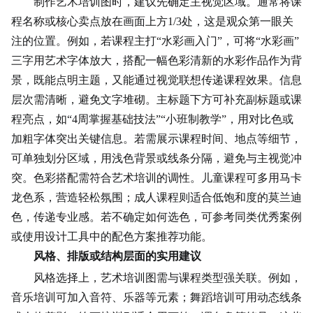
制作艺术培训图时，建议先确定主视觉区域。通常将课
程名称或核心卖点放在画面上方1/3处，这是观众第一眼关
注的位置。例如，若课程主打“水彩画入门”，可将“水彩画”
三字用艺术字体放大，搭配一幅色彩清新的水彩作品作为背
景，既能点明主题，又能通过视觉联想传递课程效果。信息
层次需清晰，避免文字堆砌。主标题下方可补充副标题或课
程亮点，如“4周掌握基础技法”“小班制教学”，用对比色或
加粗字体突出关键信息。若需展示课程时间、地点等细节，
可单独划分区域，用浅色背景或线条分隔，避免与主视觉冲
突。
色彩搭配
需符合艺术培训的调性。儿童课程可多用马卡
龙色系，营造轻松氛围；成人课程则适合低饱和度的莫兰迪
色，传递专业感。若不确定如何选色，可参考同类优秀案例
或使用设计工具中的配色方案推荐功能。
风格、排版或结构层面的实用建议
风格选择上，艺术培训图需与课程类型强关联。例如，
音乐培训可加入音符、乐器等元素；舞蹈培训可用动态线条