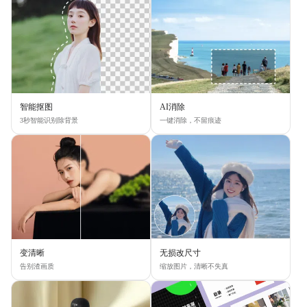
智能抠图
AI消除
3秒智能识别除背景
一键消除，不留痕迹
变清晰
无损改尺寸
告别渣画质
缩放图片，清晰不失真