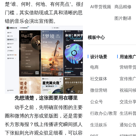
楚‘谁、何时、何地、有何
亮点
’。很多朋友觉得设计是专业
AI带货视频
商品精修
门槛，其实借助现成工具和清晰的思路，你也能做出效果不
图片翻译
错的音乐会演出宣传图。
模板中心
设计场景
用途推
电商
营销带
社交媒体
宣传推
微信营销
祝福问
先想清楚，这张图要用在哪里
公众号
交流分
动手之前，先明确宣传图的主要投放场景。是发在朋友
行政办公/教育
生活科
圈和微博的方形或竖版图，还是需要打印出来贴在公告栏的
长方形海报？线上传播讲究瞬间抓人，信息要极度精炼；线
生活娱乐
通知公
下张贴则允许观众驻足细看，可以容纳稍多细节。在美图设