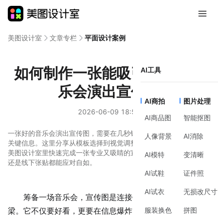
美图设计室
文章专栏
平面设计案例
如何制作一张能吸引观众的音
AI工具
乐会演出宣传图
AI商拍
图片处理
2026-06-09 18:52
AI商品图
智能抠图
一张好的音乐会演出宣传图，需要在几秒钟内抓住观众眼球并传递
人像背景
AI消除
关键信息。这里分享从模板选择到视觉调整的实用方法，帮助你在
美图设计室里快速完成一张专业又吸睛的宣传图，无论是线上分享
AI模特
变清晰
还是线下张贴都能应对自如。
AI试鞋
证件照
AI试衣
无损改尺寸
筹备一场
音乐会
，宣传图是连接你和观众的第一座桥
服装换色
拼图
梁。它不仅要好看，更要在信息爆炸的环境中快速讲清