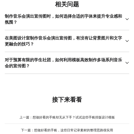
相关问题
制作音乐会演出宣传图时，如何选择合适的字体来提升专业感和
氛围？
字体是传达音乐会气质的关键。古典、爵士类演出适合衬线字体
（如宋体、Times New Roman的变体），其笔画末端的装饰细节能
在美图设计室制作音乐会演出宣传图，有没有让背景图片和文字
带来经典、优雅的感觉。摇滚、电子、流行等现代感强的演出，则
更融合的技巧？
适合干净利落的无衬线字体（如黑体、Helvetica风格），视觉上更
当然有。当背景图片色彩或细节过于复杂，影响文字阅读时，有几
有力量感和现代性。操作时，在美图设计室编辑页面选中文字框，
个实用方法。一是使用‘画图’或‘编辑’工具中的‘虚化’功能，轻微模糊
对于预算有限的学生社团，如何利用模板高效制作多场系列音乐
可以在字体列表中预览效果。一个安全的原则是：整张音乐会演出
背景，让前景文字跳出来。二是在文字区域下方添加一个半透明的
会的宣传图？
宣传图使用的字体不超过三种，用字重（粗细）和大小来区分信息
纯色矩形块（调整图层透明度即可），这能有效形成阅读区，又不
主次，而非不断变换字体，这样能保证版面整洁专业。
系列演出宣传图需要保持统一的视觉识别，方便观众形成记忆。建
完全遮盖背景氛围。三是巧妙运用色彩对比，如果背景偏暗，文字
议你们在美图设计室中先精心制作并确定第一张音乐会演出宣传图
就用亮色；背景明亮，文字则用深色。在美图设计室调整时，可以
的模板，包括固定的logo位置、品牌字体、主色调和版式结构。将
实时预览这些效果，确保你的音乐会演出宣传图既美观又具备良好
这个模板‘另存为我的设计’或记住关键设置。制作后续宣传图时，直
的可读性。
接在这个基础上修改即可：替换演出者名称、具体日期地点和背景
接下来看看
图片（但保持图片风格一致，比如都用暗调舞台照或统一滤镜的乐
器特写）。这样，每一张新图都继承了系列的整体风格，大大提升
了制作效率和专业连贯性，无需为每一场演出从头设计。
上一篇：
想做好看的手账却无从下手？试试这些手账排版设计模板
下一篇：
想做好看的手账，这些日常记录素材的整理思路很实用