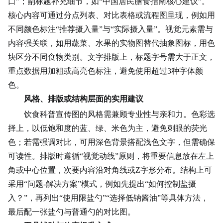
口”；副标题补充细节，如“中国居民膳食指南核心建议”。
核心内容可通过分点列表、对比表格或流程图呈现，例如用
不同颜色标注“推荐摄入量”与“实际摄入量”。视觉元素需与
内容强关联，如用蔬菜、水果的实物图替代抽象图标，用色
块区分不同食物类别。文字排版上，标题字号需大于正文，
重点数据用加粗或高亮色标注，避免使用超过3种字体颜
色。
风格、排版或结构层面的实用建议
饮食科普宣传图的风格需兼顾专业性与亲和力。色彩选
择上，以低饱和度的蓝、绿、米色为主，避免刺眼的荧光
色；若需强调对比，可用深色背景搭配浅色文字，但需确保
可读性。排版时遵循“视觉动线”原则，将重要信息放在左上
角或中心位置，次要内容沿对角线或Z字形分布。结构上可
采用“问题-
解决方案
”模式，例如先提出“如何控制盐摄
入？”，再列出“使用限盐勺”“选择低钠酱油”等具体方法，
最后配一张盐勺与普通勺的对比图。