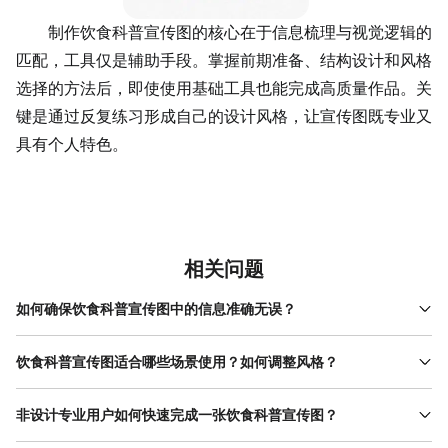
制作饮食科普宣传图的核心在于信息梳理与视觉逻辑的
匹配，工具仅是辅助手段。掌握前期准备、结构设计和风格
选择的方法后，即使使用基础工具也能完成高质量作品。关
键是通过反复练习形成自己的设计风格，让宣传图既专业又
具有个人特色。
相关问题
如何确保饮食科普宣传图中的信息准确无误？
饮食科普宣传图的信息准确性直接影响受众的信任度。制作前需核
对权威来源，如《中国居民膳食指南》、世界卫生组织（WHO）报
饮食科普宣传图适合哪些场景使用？如何调整风格？
告或学术期刊论文，避免引用未经证实的网络传言。例如，若要标
饮食科普宣传图的应用场景广泛，需根据场景调整设计风格。社区
注“每日推荐水果摄入量”，需明确是200-350克（成人标准），并
健康讲座适合使用大字号、高对比度的海报，重点结论用色块突
非设计专业用户如何快速完成一张饮食科普宣传图？
注明数据来源。使用工具时，可优先选择内置权威素材库的平台，
出，方便老年人远距离观看；社交媒体配图可增加动态元素或 表情
如美图设计室的部分模板会标注信息来源，减少手动查证的时间；
非设计用户可通过“模板修改+素材替换”的方式高效完成宣传图。首