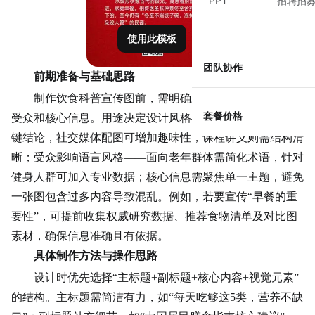
PPT
招聘招
使用此模板
团队协作
前期准备与基础思路
制作饮食科普宣传图前，需明确三个核心问题：用途、
套餐价格
受众和核心信息。用途决定设计风格——社区海报需突出关
键结论，社交媒体配图可增加趣味性，课程讲义则需结构清
晰；受众影响语言风格——面向老年群体需简化术语，针对
健身人群可加入专业数据；核心信息需聚焦单一主题，避免
一张图包含过多内容导致混乱。例如，若要宣传“早餐的重
要性”，可提前收集权威研究数据、推荐食物清单及对比图
素材，确保信息准确且有依据。
具体制作方法与操作思路
设计时优先选择“主标题+副标题+核心内容+视觉元素”
的结构。主标题需简洁有力，如“每天吃够这5类，营养不缺