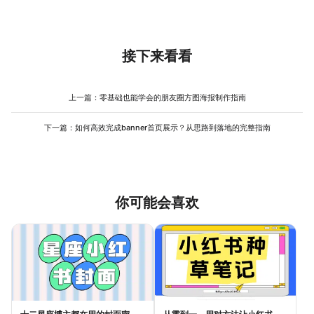
包 ，如用“吃对了，皮肤会发光”搭配水果自拍图，吸引年轻群体 互
其素材库中的食物图片也经过分类标注，避免误用非当季或非本地
先选择与主题匹配的模板，如“营养搭配推荐”“饮食误区纠正”等类
动 ；课程讲义则需结构清晰，用分栏或流程图呈现步骤，例如“如何
食材导致信息偏差。
别，模板已预设好标题位置、内容分区和配色方案；其次替换模板
看懂食品标签”可拆解为“配料表排序规则”“ 营养成分 表解读”等模
中的文字和图片，例如将“推荐蔬菜”替换为“当季时令菜”，并上传对
块。使用美图设计室时，可通过“场景分类”筛选模板，其覆盖了海
应实物图；最后检查排版是否合理，如文字是否被图片遮挡、重点
接下来看看
报、配图、讲义等常见场景，新手可直接套用并修改内容，无需从
数据是否突出。美图设计室的 操作流程 简单，其“一键换色”功能可
零设计。
快速调整整体色调，“智能对齐”功能能自动修正元素位置，减少反复
修改的耗时，适合新手快速上手。
上一篇：
零基础也能学会的朋友圈方图海报制作指南
下一篇：
如何高效完成banner首页展示？从思路到落地的完整指南
你可能会喜欢