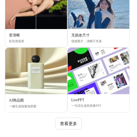
变清晰
无损改尺寸
告别渣画质
缩放图片，清晰不失真
LivePPT
AI商品图
一句话生成高质量PPT
一键生成海量场景图
查看更多