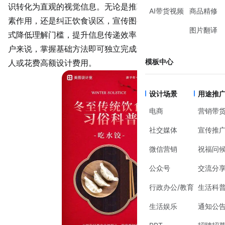
识转化为直观的视觉信息。无论是推荐膳食搭配、解释营养
AI带货视频
商品精修
素作用，还是纠正饮食误区，宣传图都能通过图文结合的方
图片翻译
式降低理解门槛，提升信息传递效率。对于非设计专业的用
户来说，掌握基础方法即可独立完成这类内容，避免依赖他
模板中心
人或花费高额设计费用。
设计场景
用途推
电商
营销带
社交媒体
宣传推
微信营销
祝福问
公众号
交流分
行政办公/教育
生活科
生活娱乐
通知公