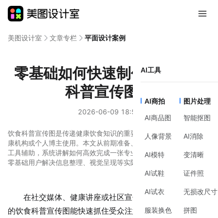
美图设计室
文章专栏
平面设计案例
零基础如何快速制作专业饮食
AI工具
科普宣传图？
AI商拍
图片处理
2026-06-09 18:59
AI商品图
智能抠图
饮食科普宣传图是传递健康饮食知识的重要载体，适合营养师、健
人像背景
AI消除
康机构或个人博主使用。本文从前期准备、制作方法、风格建议到
工具辅助，系统讲解如何高效完成一张专业且易读的宣传图，帮助
AI模特
变清晰
零基础用户解决信息整理、视觉呈现等实际问题。
AI试鞋
证件照
AI试衣
无损改尺寸
在社交媒体、健康讲座或社区宣传中，一张清晰、美观
服装换色
拼图
的饮食科普宣传图能快速抓住受众注意力，将复杂的营养知