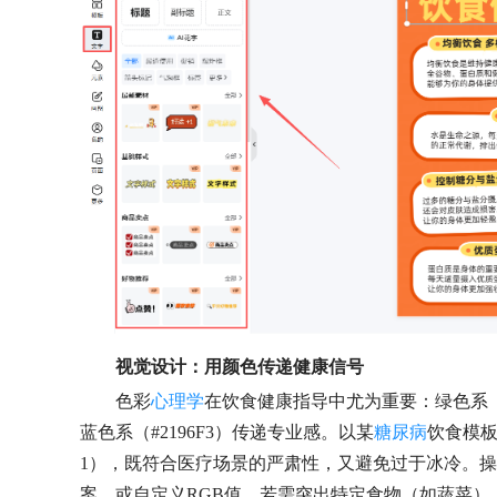
视觉设计：用颜色传递健康信号
色彩
心理学
在饮食健康指导中尤为重要：绿色系（#8
蓝色系（#2196F3）传递专业感。以某
糖尿病
饮食模板
1），既符合医疗场景的严肃性，又避免过于冰冷。操
案，或自定义RGB值。若需突出特定食物（如蔬菜）