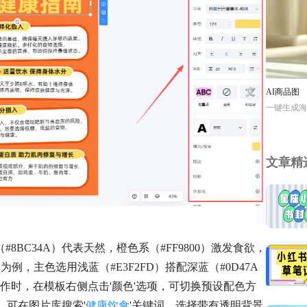
AI商品图
一键生成海
文章精
BC34A）代表天然，橙色系（#FF9800）激发食欲，
为例，主色选用浅蓝（#E3F2FD）搭配深蓝（#0D47A
作时，在模板右侧点击'颜色'选项，可切换预设配色方
，可在图片库搜索'
健康饮食
'关键词，选择带有透明背景