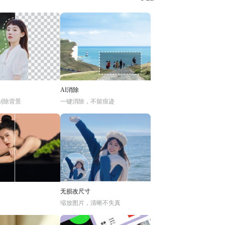
AI消除
别除背景
一键消除，不留痕迹
无损改尺寸
缩放图片，清晰不失真