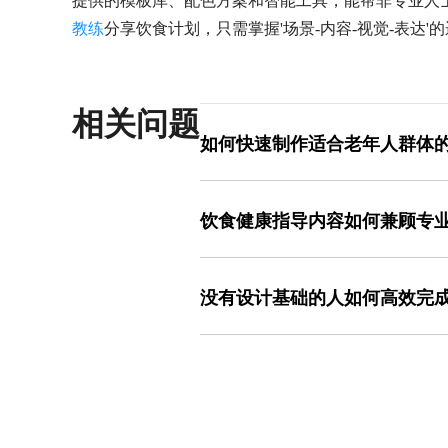
提供的模板库、配色方案和智能工具，能帮非专业人
教练
分享饮食计划，只需掌握'场景-内容-视觉-表达
相关问题
如何快速制作适合老年人群体
老年群体对色彩对比度和字体大小更敏感
操作时，先将主色调调整为深蓝（#0D4
饮食健康指导内容如何兼顾专
可辨；字体选择方正粗宋，字号不低于24
个'替代'增加膳食纤维摄入'。例如某社区
专业性的核心是数据准确，趣味性的关键
推荐食物，底部添加社区卫生站电话，实
摄入800mg钙'，可转化为'喝3杯牛奶
没有设计基础的人如何高效完
可视化'分类模板，将800mg换算成常见
示'充电'概念。操作时，双击模板中的
美图设计室的模板库已预置大量经过验
图；若需添加比喻元素，在'元素'库搜索
调好视觉。以'儿童营养早餐'为例，在模
区'的模板；文案部分，将'富含蛋白质'改为
上，把主色从默认的灰色换成橙黄（#F
化的内容，在家长群中的分享率比纯文