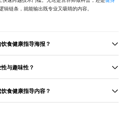
士快速跨越技术门槛。无论是营养师做科普，还是
健身
'的逻辑链条，就能输出既专业又吸睛的内容。
的饮食健康指导海报？
，建议选择美图设计室模板库中'大字版'分类下的模板。
7A1）配米白（#F5F5F5），这种组合在强光下仍清晰
业性与趣味性？
px，行距保持1.5倍；内容上避免专业术语，用'多吃这
制作的' 高血压 饮食指南'海报，用🍅🥦🐟三个图标代表
是用场景化表达。以'补钙'为例，专业内容会写'每日需
测阅读率提升40%。
≈给骨头充1次电'。在美图设计室中，可先用模板库的'数据
成饮食健康指导内容？
食物量（如250g豆腐/300ml牛奶），再用🔋图标表
图表区域，输入自定义数据，系统会自动生成柱状图或饼
证的结构，新手只需做好三件事：选对模板、改好文案、
'能量'关键词，选择动态感强的素材增强趣味性。
板库搜索关键词后，选择带有'食材区+步骤区+营养说明
'让宝宝长高高的魔法'，用🧙‍♂️图标强化记忆点；视觉
FB74D），这种色彩能激发食欲。实测显示，经过这样优
字版高3倍。关键要记住：模板是骨架，文案是肌肉，视