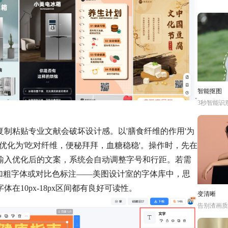
智能抠图
3秒智能识
制粘贴专业文献会破坏设计感。以'膳食纤维的作用'为
优化为'吃对纤维，便秘拜拜，血糖稳稳'。操作时，先在
输入优化后的文案，系统会自动调整字号和行距。若需
用加粗字体或对比色标注——美图设计室的字体库中，思
10px-18px区间都有良好可读性。
变清晰
告别渣画质