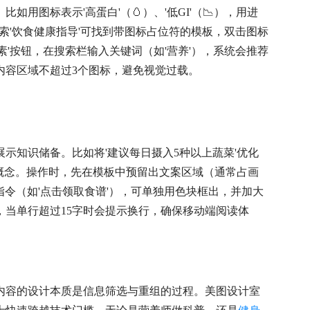
用图标表示'高蛋白'（🥚）、'低GI'（📉），用进
索'饮食健康指导'可找到带图标占位符的模板，双击图标
'按钮，在搜索栏输入关键词（如'营养'），系统会推荐
内容区域不超过3个图标，避免视觉过载。
示知识储备。比如将'建议每日摄入5种以上蔬菜'优化
象概念。操作时，先在模板中预留出文案区域（通常占画
动指令（如'点击领取食谱'），可单独用色块框出，并加大
当单行超过15字时会提示换行，确保移动端阅读体
内容的设计本质是信息筛选与重组的过程。美图设计室