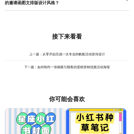
屏长图或方形画布，确保在手机屏幕上能完整、清晰地显示核心内
的邀请函图文排版设计风格？
气。最后， 色彩搭配 上，如果不确定，使用单色系或同色系深浅搭
容，无需放大即可阅读。其次，分辨率要求不同，电子版采用屏幕
配是最稳妥的方案。此外，直接使用设计工具中经过验证的优质模
为不同活动选择邀请函图文排版设计风格，关键在于视觉元素与活
分辨率（通常72-150 DPI）即可，但需注意图片本身尺寸要足够
板进行修改，是快速获得专业版式的最有效途径，像美图设计室这
动主题、情感的契合度。婚礼邀请函通常追求浪漫、优雅或唯美，
大，以防在高清屏幕上模糊。再者，交互性成为可能，电子版可以
类平台提供了大量风格各异的模板，只需替换内容和图片，就能在
设计上可多用柔和的色彩（如香槟金、象牙白、淡粉色）、手写字
嵌入动态元素（如轻柔的动画效果）或可点击的链接（如导航地
短时间内得到视觉效果不错的成果，非常适合新手入门。
体、花卉或蕾丝等精致图案。宝宝宴则偏向可爱、活泼，常采用明
图、报名表单），这是印刷版不具备的优势。最后，色彩模式应使
快的糖果色、圆润的字体、卡通插画元素（如奶瓶、动物、云朵）
接下来看看
用RGB而非印刷的CMYK，以确保在各类电子设备上颜色显示鲜艳
来营造童趣氛围。公司年会等商务活动则强调正式、专业或时尚
准确。整个邀请函图文排版设计流程中，要频繁在手机预览效果，
感，设计应更简洁大气，多使用企业品牌色、规整的排版、高质量
检查字体大小是否适合手机阅读，按钮或链接区域是否易于点击。
的现场或 团队图片 ，并突出Logo和活动主题名称。在进行邀请函
上一篇：
从零开始完成一次专业的帆船活动宣传设计
图文排版设计时，可以先收集同类活动的优秀设计参考，分析其色
彩、字体和图形元素的共性。同时，直接利用设计工具的分类模板
下一篇：
如何制作一张能吸引顾客的蛋糕营销优惠活动海报
库是高效的方法，例如在美图设计室中，可以按“婚礼”、“生日”、
“商务”等场景筛选模板，这些模板已经对风格进行了初步归类，能为
你提供直观的起点和灵感，节省大量寻找风格定位的时间。
你可能会喜欢