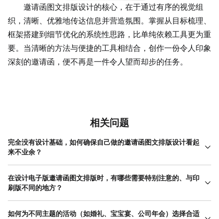
邀请函图文排版设计的核心，在于通过有序的视觉组
织，清晰、优雅地传达信息并营造氛围。掌握从目标梳理、
框架搭建到细节优化的系统性思路，比单纯依赖工具更为重
要。当清晰的方法与便捷的工具相结合，创作一份令人印象
深刻的邀请函，便不再是一件令人望而却步的任务。
相关问题
完全没有设计基础，如何确保自己做的邀请函图文排版设计看起
来不业余？
对于零基础用户，遵循几个基本原则可以有效提升邀请函图文排版
设计的专业度。首先，严格控制字体数量，一份邀请函使用1-2种字
在设计电子版邀请函图文排版时，有哪些需要特别注意的、与印
体足矣，避免花哨字体，优先选择清晰易读的经典字体。其次，注
刷版不同的地方？
重对齐，确保所有文本元素（如时间、地点各行）有明确的对齐参
电子版邀请函图文排版设计确实有独特的要求。首要区别在于尺寸
考线，左对齐或居中对齐都是安全的选择。第三，合理运用留白，
和比例， 电子邀请函 通常在手机端传播，因此设计时需优先考虑竖
如何为不同主题的活动（如婚礼、宝宝宴、公司年会）选择合适
不要试图填满每一个角落，适当的空白能让信息更突出，版面更透