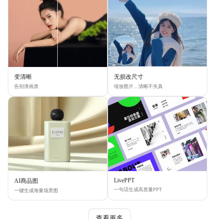
变清晰
无损改尺寸
告别渣画质
缩放图片，清晰不失真
LivePPT
AI商品图
一句话生成高质量PPT
一键生成海量场景图
查看更多