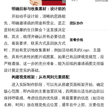
PPT
招聘招
明确目标与收集素材：设计前的必要准备
开始动手设计前，清晰的思路能避免后续反复修改。首
先，明确邀请函的用途和受众。是正式隆重的商务晚宴，还
团队协作
是轻松温馨的生日聚会？这直接决定了设计的基调和语言风
格。其次，梳理并确认所有必要信息：活动主题、时间、地
套餐价格
点、着装要求、
联系方式
及回执方式等，确保无一遗漏。同
时，开始有意识地收集素材，例如活动相关的Logo、主题
色、具有代表性的图片或图案。如果已有品牌视觉规范，应
严格遵循。这一步的充分准备，能为后续的邀请函图文排版
设计奠定坚实的基础。
构建视觉框架：从布局到元素搭配
进入实际制作阶段，可以先从搭建页面框架开始。确定
版心范围，即内容的主要放置区域，四周留出适当的边距以
保持呼吸感。考虑信息的优先级，将最重要的信息（如活动
名称、时间）放在视觉焦点位置，通常在中上部。次要信息