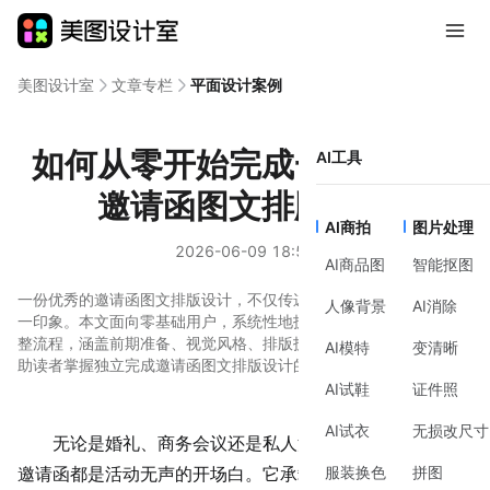
美图设计室
文章专栏
平面设计案例
如何从零开始完成一份得体的
AI工具
邀请函图文排版设计
AI商拍
图片处理
2026-06-09 18:55
AI商品图
智能抠图
一份优秀的邀请函图文排版设计，不仅传递信息，更塑造活动的第
人像背景
AI消除
一印象。本文面向零基础用户，系统性地拆解了从构思到完成的完
整流程，涵盖前期准备、视觉风格、排版技巧与效率工具，旨在帮
AI模特
变清晰
助读者掌握独立完成邀请函图文排版设计的实用方法。
AI试鞋
证件照
AI试衣
无损改尺寸
无论是婚礼、商务会议还是私人派对，一份精心设计的
服装换色
拼图
邀请函都是活动无声的开场白。它承载着核心信息，更传递