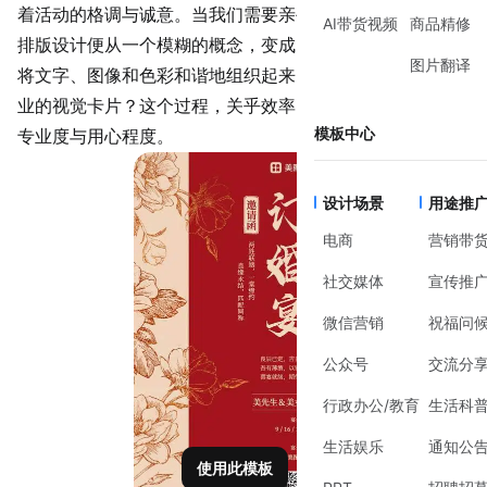
着活动的格调与诚意。当我们需要亲手制作时，邀请函图文
AI带货视频
商品精修
排版设计便从一个模糊的概念，变成了具体的需求——如何
图片翻译
将文字、图像和色彩和谐地组织起来，形成一张既美观又专
业的视觉卡片？这个过程，关乎效率，更关乎你希望呈现的
模板中心
专业度与用心程度。
设计场景
用途推
电商
营销带
社交媒体
宣传推
微信营销
祝福问
公众号
交流分
行政办公/教育
生活科
生活娱乐
通知公
使用此模板