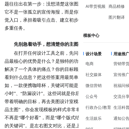
题往往出在第一步：没想清楚这张图到底要解决什么问题。
AI带货视频
商品精修
它不是一张孤立的宣传海报，而是你商品页面里最核心的视
图片翻译
觉入口，承担着吸引点击、建立初步信任和清晰展示产品的
多重任务。
模板中心
先别急着动手，想清楚你的主图要说什么
在打开任何设计工具之前，先问自己几个问题：你的产
设计场景
用途推
品最核心的优势是什么？是独特的功能、诱人的价格，还是
电商
营销带
解决了一个具体的痛点？你的目标顾客在浏览时，最想一眼
社交媒体
宣传推
看到什么信息？把这些答案用最简单的关键词写下来。比
如，一款便携
咖啡杯
，关键词可能是“一键开启”、“保温12
微信营销
祝福问
小时”、“防漏设计”。这些词就是你后续设计的核心信息。
公众号
交流分
带着明确的目标，再去美图设计室模板库中搜索“亚马逊商
行政办公/教育
生活科
品主图”，你会发现模板的样式非常丰富。这时你的选择就
不再是“哪个好看”，而是“哪个版式结构最能突出我刚写下
生活娱乐
通知公
的关键词”。是左右图文对比，还是上下信息分层？先匹配