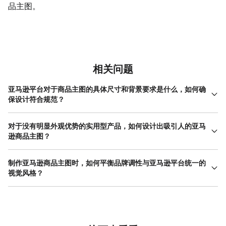
品主图。
相关问题
亚马逊平台对于商品主图的具体尺寸和背景要求是什么，如何确
保设计符合规范？
亚马逊官方建议商品主图采用纯白色背景（RGB色值为
255,255,255），产品需占据图片区域的85%以上。图片最短边不
对于没有明显外观优势的实用型产品，如何设计出吸引人的亚马
应低于500像素，通常推荐1000x1000像素或以上的正方形尺寸，
逊商品主图？
以确保缩放清晰度。主图中不能包含文字、水印、边框或额外的促
当产品外观普通时，亚马逊商品主图的重点应从“展示外观”转向“展
销信息。为了确保符合规范，在美图设计室制作时，可以先选择符
示价值和使用场景”。可以考虑采用“场景化展示”或“功能可视化”的
制作亚马逊商品主图时，如何平衡品牌调性与亚马逊平台统一的
合“亚马逊商品主图”场景的模板，这些模板通常已预设白色背景和合
策略。例如，一个水泵的主图可以不只拍产品本身，而是将其置于
视觉风格？
适比例。上传产品图后，务必使用抠图工具去除杂乱背景，并检查
一个干净的安装环境中，展示其连接状态。或者，使用信息图标和
产品是否居于画面中心且足够突出。完成设计后，导出高分辨率图
这是一个常见的挑战。平衡点在于：在严格遵守平台主图规范（白
简洁文案将核心参数（如流量、扬程）直接标注在主图产品旁，让
片前，再次放大检查边缘是否干净，避免因背景非纯白或含有杂物
底、无多余元素）的前提下，通过副图、A+页面和品牌 旗舰店 来
功能一目了然。在美图设计室中，可以寻找带有透明容器、场景融
而导致审核不通过。
充分展现品牌调性。对于主图本身，品牌感的体现可以非常克制但
合或简洁标注元素的模板。通过替换背景为轻度使用场景图（如工
巧妙。首要的是确保产品摄影风格高度统一，包括灯光、角度和材
具放在工作台上），或添加清晰的性能指标图标，将抽象功能转化