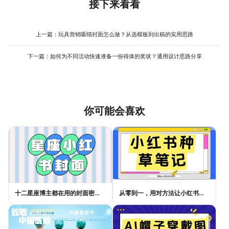
质质感，这本身就是品牌专业度的体现。其次，可以在不违反规定
接下来看看
为视觉语言。关键在于让顾客一眼就能理解这个产品能解决他的什
的前提下，通过产品本身的颜色、造型以及极简的包装（如果允许
么问题，而不是仅仅看到一个冰冷的物体。
入镜）来传递品牌感。例如，一个主打环保的品牌，其产品材质和
色彩选择就会偏向自然、简约。完成主图后，应利用剩余的副图位
上一篇：
玩具营销吸睛封面怎么做？从选模板到出稿的实用思路
置系统性地展示品牌故事、细节工艺和场景图，形成完整的视觉体
系。美图设计室的模板库也包含多种风格的副图模板，可以帮助你
下一篇：
如何为不同活动快速准备一份得体的奖状？通用设计思路分享
快速构建风格一致的副图序列，从而在主图合规的基础上，整体塑
造品牌形象。
你可能会喜欢
十二星座博主都在用的封面密码，星座小红书封面标题这样写才吸睛
从零到一，用对方法让小红书种草笔记的流量自己找上门