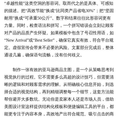
“卓越性能”这类空洞的形容词。取而代之的是具体、可感知
的描述。把“高效节能”换成“比同类产品省电30%”；把“坚固
耐用”换成“可承重50公斤”。数字和结果往往比形容词更有
力量。同时，检查语法和拼写，一个拼写错误会立刻让顾客
对产品的品质产生怀疑。如果模板中包含了号召性用语，如
“New Arrival”或“Best Seller”，确保它真实有效，符合平台规
定。虚假宣传会带来不必要的风险。文案部分完成后，整体
通读几遍，确保语句流畅，没有任何歧义。
制作一张有效的亚马逊商品主图，是一个从策略思考到
视觉执行的过程。它不需要多么高超的设计技巧，但需要清
晰的逻辑和对顾客需求的理解。从明确核心信息开始，到选
择合适的视觉结构，再到精细调整每一个细节，这套方法能
帮你避开大多数坑。无论你是卖家本人还是市场人员，借助
美图设计室这样提供结构化模板和便捷编辑工具的平台，都
能更专注于内容本身，高效地产出符合规范、吸引点击的商