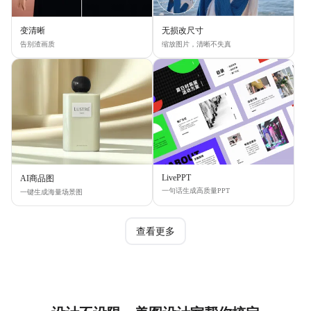
变清晰
无损改尺寸
告别渣画质
缩放图片，清晰不失真
LivePPT
AI商品图
一句话生成高质量PPT
一键生成海量场景图
查看更多