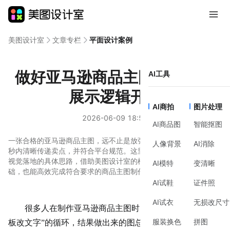
美图设计室
文章专栏
平面设计案例
做好亚马逊商品主图，从理清
AI工具
展示逻辑开始
AI商拍
图片处理
2026-06-09 18:53
AI商品图
智能抠图
一张合格的亚马逊商品主图，远不止是放张产品照片。它需要在几
人像背景
AI消除
秒内清晰传递卖点，并符合平台规范。这里分享一些从目标梳理到
视觉落地的具体思路，借助美图设计室的模板库，即使没有设计基
AI模特
变清晰
础，也能高效完成符合要求的商品主图制作。
AI试鞋
证件照
AI试衣
无损改尺寸
很多人在制作亚马逊商品主图时，会直接陷入“找个模
服装换色
拼图
板改文字”的循环，结果做出来的图总觉得差了点意思。问