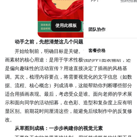
PPT
招聘招
使用此模板
团队协作
动手之前，先想清楚这几个问题
套餐价格
开始绘制前，明确目标是关键。首先，确定这份学生插
画素材的核心用途：是用于学术性极强的PPT图表辅助，还
是偏向趣味性的活动宣传？用途直接决定了插画的风格基
调。其次，梳理内容要点，将需要视觉化的文字信息（如数
据、流程、核心概念）列成清单，这能帮助你判断哪些部分
适合用插画表现。最后，考虑受众是谁。面向老师的学术展
示和面向同学的活动招募，在色彩、造型和复杂度上应有明
显区别。前期花时间厘清这些，能避免后续制作中的反复修
改。
从草图到成稿：一步步构建你的视觉元素