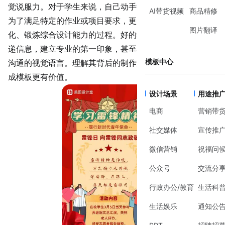
觉说服力。对于学生来说，自己动手制作这些素材，不仅是
AI带货视频
商品精修
为了满足特定的作业或项目要求，更是一个将抽象想法具象
图片翻译
化、锻炼综合设计能力的过程。好的学生插画素材能有效传
递信息，建立专业的第一印象，甚至在小组协作中成为高效
模板中心
沟通的视觉语言。理解其背后的制作逻辑，远比单纯寻找现
成模板更有价值。
设计场景
用途推
电商
营销带
社交媒体
宣传推
微信营销
祝福问
公众号
交流分
行政办公/教育
生活科
生活娱乐
通知公