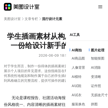
美图设计室
文章专栏
流行设计元素
学生插画素材从构思到制作，
AI工具
一份给设计新手的实用指南
AI商拍
图片处理
2026-06-09 18:55
AI商品图
智能抠图
对于学生而言，制作一份得体的插画素材是完成作业、参与竞赛或
人像背景
AI消除
展示个人项目的常见需求。这份指南旨在帮助零基础的学生理解如
何系统性地规划和制作属于自己的学生插画素材，涵盖从前期构思
AI模特
变清晰
到风格确立的完整流程，提供可操作的建议。
AI试鞋
证件照
AI试衣
无损改尺寸
无论是课程报告、社团活动海报，还是个人作品集，一
服装换色
拼图
份风格统一、内容清晰的插画素材往往能瞬间提升作品的视