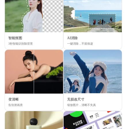
智能抠图
AI消除
3秒智能识别除背景
一键消除，不留痕迹
变清晰
无损改尺寸
告别渣画质
缩放图片，清晰不失真