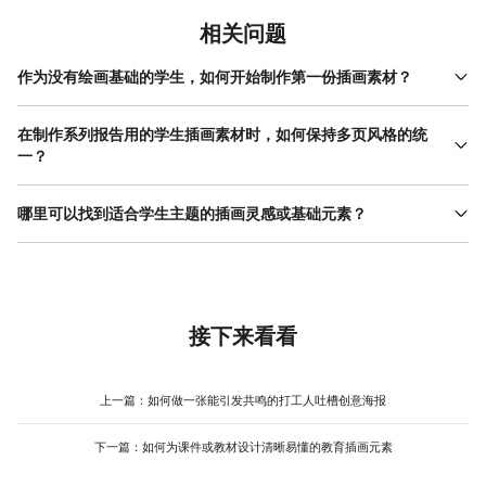
相关问题
作为没有绘画基础的学生，如何开始制作第一份插画素材？
没有绘画基础完全可以制作出优秀的学生插画素材。起点不是学习
复杂的绘画技法，而是培养“图形化思维”。首先，放弃“画得像”的包
在制作系列报告用的学生插画素材时，如何保持多页风格的统
袱，转向“表达得清”。从最简单的 几何 图形（圆形、方形、 三角
一？
形）开始组合，用来象征物体或概念。例如，用一个房子图形代表
保持系列学生插画素材的风格统一，关键在于建立并严格执行一套
“家”，用一本书的轮廓代表“知识”。其次，大量参考优秀的扁平化、
“设计规范”。在开始制作所有页面之前，先确定几个核心要素：一是
哪里可以找到适合学生主题的插画灵感或基础元素？
图标化设计作品，分析它们是如何用简洁的线条概括复杂事物的。
色彩系统，明确主色、辅助色、背景色及文字颜色，并记录下色
最后，可以借助在线设计工具中丰富的图标和图形素材库。你可以
寻找灵感和建议，可以从多个渠道入手。首先，关注专门的设计灵
值，确保每一页都从这套色板中取色。二是字体系统，选定不超过
直接使用或修改这些基础图形，专注于它们的排列组合与 色彩搭配
感网站，搜索“education”、“academic”、“school”等关键词，观察
两种字体，并规定它们分别用于标题、正文和注释。三是图形风
，从而快速构建出清晰易懂的视觉内容。这个过程能有效降低起步
专业设计师如何处理类似主题。其次，许多提供正版素材的图库网
格，统一所有插画的线条粗细、转角弧度（是直角还是圆角）、以
难度，并让你逐渐建立起图形表达的自信。
站有大量分类清晰的矢量插画，虽然直接商用可能涉及授权，但用
及阴影和高光的处理方式（例如，是否都使用同一角度的渐变阴
于学习参考和风格分析非常合适。对于需要直接使用基础元素的情
接下来看看
影）。你可以将第一页设计作为“母版”，后续每一页都参照它的视觉
况，可以考虑使用集成大量本土化、场景化模板的设计平台。例
规则进行创作。使用具备图层和样式管理功能的设计工具能极大简
如，美图设计室提供了涵盖校园生活、课程学习、社团活动等众多
化这一过程，修改一个主样式即可同步更新所有相关元素，有效避
场景的插画素材和模板，这些素材风格通常较为清新简约，贴近学
上一篇：
如何做一张能引发共鸣的打工人吐槽创意海报
免因手动调整导致的偏差，从而高效维护整套素材的一致性。
生的日常使用场景。你可以直接在这些模板的基础上进行二次创作
和组合，快速获得符合主题的视觉框架，这能节省大量从零绘制基
下一篇：
如何为课件或教材设计清晰易懂的教育插画元素
础元素的时间，让你更专注于内容的个性化表达和整体排版。