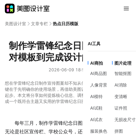
美图设计室
文章专栏
热点日历模版
制作学雷锋纪念日图案，从选
AI工具
对模板到完成设计的实用思路
AI商拍
图片处理
2026-06-09 18:53
AI商品图
智能抠图
想在学雷锋纪念日制作宣传图案却不知从何下手？这并非难事。关
人像背景
AI消除
键在于先明确你的使用场景，再借助美图设计室里丰富的模板快速
起步。本文将分享如何提炼核心信息、调整视觉元素，让你轻松完
AI模特
变清晰
成一个既符合主题又实用的学雷锋纪念日图案。
AI试鞋
证件照
AI试衣
无损改尺寸
每年三月，制作
学雷锋纪念日
图案的需求就会多起来。
服装换色
拼图
无论是社区宣传栏、学校公众号，还是企业内部的文化倡