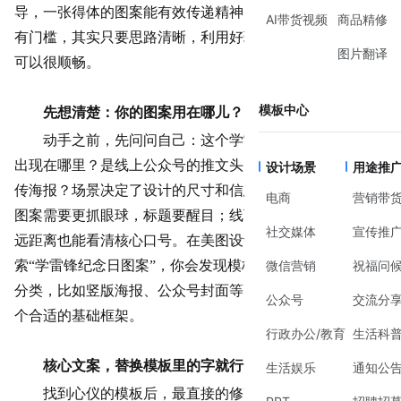
导，一张得体的图案能有效传递精神内涵。很多人觉得设计
AI带货视频
商品精修
有门槛，其实只要思路清晰，利用好现成的工具，整个过程
图片翻译
可以很顺畅。
模板中心
先想清楚：你的图案用在哪儿？
动手之前，先问问自己：这个学雷锋纪念日图案最终会
出现在哪里？是线上公众号的推文头图，还是线下活动的宣
设计场景
用途推
传海报？场景决定了设计的尺寸和信息的密度。线上传播的
电商
营销带
图案需要更抓眼球，标题要醒目；线下张贴的海报则要保证
社交媒体
宣传推
远距离也能看清核心口号。在美图设计室的模板库中直接搜
索“学雷锋纪念日图案”，你会发现模板已经按用途做了初步
微信营销
祝福问
分类，比如竖版海报、公众号封面等，这能帮你快速锁定一
公众号
交流分
个合适的基础框架。
行政办公/教育
生活科
核心文案，替换模板里的字就行
生活娱乐
通知公
找到心仪的模板后，最直接的修改就是文字。模板中预