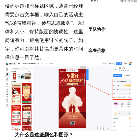
PPT
招聘招
设的标题和副标题区域，通常已经规划好了视觉层级。你只
需要点击文本框，输入自己的活动主题或宣传口号，比如
“弘扬雷锋精神，参与志愿服务”。系统会自动沿用原有的字
团队协作
体和大小，保持版面的协调性。这里有个小技巧：文案尽量
简短有力，避免使用过长的句子。如果模板中有多段说明文
字，你可以将其替换为更具体的时间、地点或倡议内容，确
套餐价格
保信息一目了然。
为什么是这些颜色和
图形
？