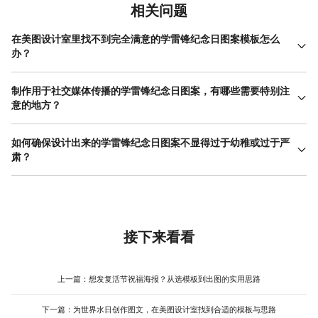
相关问题
在美图设计室里找不到完全满意的学雷锋纪念日图案模板怎么
办？
这很常见，完全贴合的模板可遇不可求。最好的办法是找到一个风
格或结构最接近的模板作为基底。例如，你可能喜欢某个模板的排
制作用于社交媒体传播的学雷锋纪念日图案，有哪些需要特别注
版布局，但它的颜色不合适。这时，你可以先应用这个模板，然后
意的地方？
重点使用编辑工具里的“颜色”功能，整体更换一套配色。接着，替换
社交媒体上的信息流刷新极快，图案必须在短时间内吸引注意力并
掉所有图形元素，在素材库搜索“雷锋”、“爱心”、“志愿”等关键词，
传达 信息。因此，设计要更注重视觉冲击力和核心信息的极度精
如何确保设计出来的学雷锋纪念日图案不显得过于幼稚或过于严
找到更符合你心意的图标进行替换。记住，模板是起点，通过更换
简。建议选择尺寸上更适合手机竖屏浏览的模板。标题一定要足够
肃？
颜色、素材和字体，一个原本普通的模板完全可以被改造成你专属
大、足够醒目，口号要简短有力，最好能在一行内显示完整。色彩
的学雷锋纪念日图案。
把握这个度，关键在于理解你的受众和使用场合。面向学生群体的
对比要强烈，确保在小图预览时也能看清主体。可以适当增加一些
活动，图案可以活泼一些，多用明亮的色彩和卡通化的爱心、笑脸
具有号召力的动态感元素，比如飘动的旗帜或箭头，引导视线。最
元素。面向企 事业单位 或社区成年人的，风格则应偏向稳重、大
后，务必在图案的角落或底部加上清晰的单位标识或活动话题标
气，可以采用更具力量感的构图、庄重的红色系以及简洁的线条图
签，方便识别和传播。在美图设计室选择模板时，可以直接筛选“公
标。一个实用的方法是：在美图设计室搜索“学雷锋纪念日图案”后，
接下来看看
众号封面”或“社交媒体”尺寸，它们已经为这些场景做了初步优化。
不要只看第一个，多往下翻看不同风格的模板，从中找到那个在活
泼与严肃之间平衡得最好的作为参考。编辑时，字体选择是关键，
圆润的字体显得亲切，规整的黑体则显得专业。通过调整配色方案
上一篇：
想发复活节祝福海报？从选模板到出图的实用思路
（比如降低色彩饱和度）和图形样式（比如从卡通图标改为线性图
标），可以有效调整整个图案的气质。
下一篇：
为世界水日创作图文，在美图设计室找到合适的模板与思路