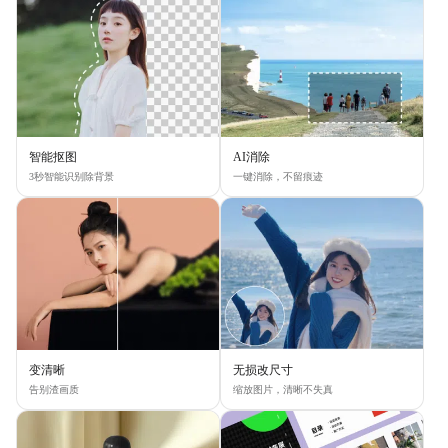
智能抠图
AI消除
3秒智能识别除背景
一键消除，不留痕迹
变清晰
无损改尺寸
告别渣画质
缩放图片，清晰不失真