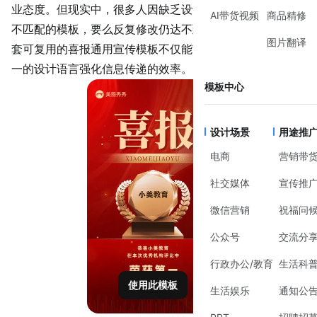
业态度。但现实中，很多人因缺乏设计经验，要么直接套用
AI带货视频
商品精修
不匹配的模板，要么反复修改仍达不到理想效果。此时，一
图片翻译
套可复用的喜报通用宣传模板不仅能节省时间，还能通过统
一的设计语言强化信息传递的效率。
模板中心
设计场景
用途推
电商
营销带
社交媒体
宣传推
微信营销
祝福问
公众号
交流分
行政办公/教育
生活科
使用此模板
生活娱乐
通知公