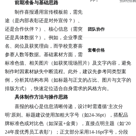
PPT
招聘招
前期准备与基础思路
制作喜报通用宣传模板前，需先明确三个核心问题：用
途（是内部表彰还是对外宣传？）、目标受众（员工、客户
还是合作
伙伴
？）、核心信息（需突出奖项名称、人物姓名
团队协作
还是具体数据？）。例如，企业季度优秀员工喜报需突出姓
名、岗位及获奖理由，而学校竞赛喜报则需强调奖项等级、
套餐价格
参赛人数等数据。基础素材方面，需提前收集品牌Logo、
标准色值、相关图片（如获奖现场照片）及文字内容，避免
制作时因素材缺失中断流程。此外，建议先参考同类型案
例，分析其结构布局（如标题与正文的占比、图片与文字的
排版方式），快速定位适合自身需求的风格方向。
具体制作方法与操作思路
喜报的核心是信息清晰传递，设计时需遵循‘主次分
明’原则。标题建议使用加粗大字号（如24-36pt），搭配品
牌标准色或对比色（如深蓝+金黄），直接点明主题（如‘20
24年度
优秀员工表彰
’）；正文部分采用14-16pt字号，分段