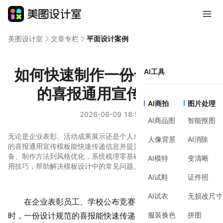
美图设计室
文章专栏
平面设计案例
如何快速制作一份专业感十足
AI工具
的喜报通用宣传模板？
AI商拍
图片处理
2026-06-09 18:57
AI商品图
智能抠图
无论是企业表彰、活动成果展示还是个人成就分享，一份设计规范
人像背景
AI消除
的喜报通用宣传模板能快速传递信息并提升专业度。本文从前期准
备、制作方法到风格优化，系统梳理零基础用户也能快速掌握的实
AI模特
变清晰
用技巧，帮助解决模板设计中的常见问题。
AI试鞋
证件照
AI试衣
无损改尺寸
在企业表彰员工、学校公布竞赛成绩或个人分享成就
服装换色
拼图
时，一份设计规范的喜报能快速传递关键信息，同时展现专