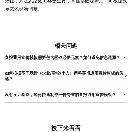
记住，方法思路比工具更重要，掌握基础逻辑后，可根据实
际需求灵活调整。
相关问题
喜报通用宣传模板需要包含哪些必要元素？如何避免信息遗漏？
一份完整的喜报通用宣传模板需包含5个核心元素：标题（明确主
题，如‘2024年度销售冠军表彰’）、获奖人信息（姓名、岗位/班
如何根据不同场景（企业/学校/个人）调整喜报通用宣传模板的风
级）、奖项名称（需具体，如‘最佳新人奖’而非‘优秀奖’）、颁奖单
格？
位（企业/学校名称）及颁奖时间。若需强调数据，可补充具体成绩
不同场景的喜报通用宣传模板需通过风格传递匹配的氛围。企业场
（如‘销售额增长30%’）。避免信息遗漏的关键是制作前列出清单，
景建议使用简约商务风：选择无衬线字体（如思源黑体），配色以
没有设计基础，如何快速制作一份专业的喜报通用宣传模板？
按‘必填项’和‘选填项’分类，例如必填项包括姓名、奖项、颁奖单
品牌主色（如深蓝、灰）为主，搭配少量金色或银色点缀，图片选
位，选填项可包含获奖感言或照片。使用美图设计室
零基础用户制作喜报通用宣传模板的关键是利用现成资源降低门
用颁奖现场或团队合影，体现专业与权威；学校场景适合活泼教育
www.designkit.cn的模板时，其预设的文本框会提示需填写的内
槛。首先，选择操作简单的工具（如美图设计室
风：字体可选用圆润的手写体或卡通体，配色以暖色（如橙、绿）
容，减少遗漏风险，同时素材库中的案例可参考信息排列方式，进
www.designkit.cn），其模板库覆盖企业、学校、个人等多种场
为主，搭配插画或学生活动照片，传递亲和力；个人场景（如获奖
一步降低出错概率。
景，用户只需根据需求筛选（如输入‘企业喜报’），即可找到大量可
分享）可更个性化：字体选择有设计感的艺术字（但需保证可读
直接使用的模板。其次，替换内容时遵循‘保持结构’原则：保留原模
接下来看看
性），配色根据个人喜好调整（如低饱和度的 莫兰迪色 系），图片