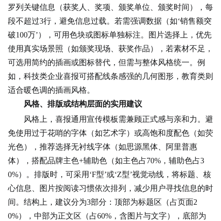
罗列关键信息（获奖人、奖项、颁奖单位、颁奖时间），每
段不超过3行，避免信息过载。若需强调数据（如‘销售额突
破100万’），可用色块或图标单独标注。图片选择上，优先
使用真实场景照（如颁奖现场、获奖作品），若素材不足，
可选用简约的插画或图标替代，但需与整体风格统一。例
如，科技类企业喜报可搭配线条感强的几何图形，教育类则
适合暖色调的插画风格。
风格、排版或结构层面的实用建议
风格上，喜报通用宣传模板需兼顾正式感与亲和力。避
免使用过于花哨的字体（如艺术字）或高饱和度配色（如荧
光色），推荐选择无衬线字体（如思源黑体、阿里普惠
体），搭配品牌主色+辅助色（如主色占70%，辅助色占3
0%）。排版时，可采用‘F型’或‘Z型’视觉动线，将标题、核
心信息、图片按阅读习惯依次排列，减少用户寻找信息的时
间。结构上，建议分为3部分：顶部为标题区（占页面2
0%），中部为正文区（占60%，含图片与文字），底部为