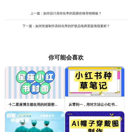
板的标题区、正文区、图片区布局，仅修改文字和图片，避免因随
可替换为个人作品或生活照。美图设计室www.designkit.cn的模板
意调整导致排版错乱。例如，原模板标题使用24pt加粗字体，替换
库按场景分类，用户可直接筛选对应类型，其预设的风格参数（如
时保持相同字号和加粗效果；图片区若为矩形，替换时也选择同形
上一篇：
如何设计高转化率的面膜价格营销模板？
字体、配色）已根据场景优化，新手无需手动调整即可生成符合需
状图片。最后，检查细节：确保文字颜色与背景对比明显（如深色
求的模板，减少反复修改的时间。
背景用白色文字），图片清晰无水印。美图设计室的 操作流程 简
下一篇：
如何快速制作高转化率的护肤品电商竖版海报素材？
单，从选择模板到导出成品仅需3步，且支持实时预览效果，新手也
能快速掌握，大幅提升制作效率。
你可能会喜欢
十二星座博主都在用的封面密码，星座小红书封面标题这样写才吸睛
从零到一，用对方法让小红书种草笔记的流量自己找上门