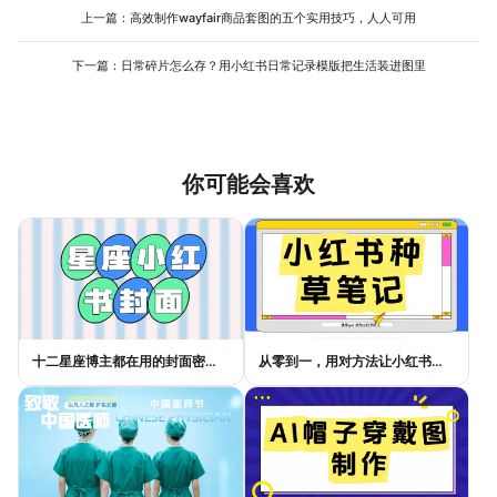
是打开之后直接改字换图。至于选哪种，看你自己的内容和预算。
上一篇：
高效制作wayfair商品套图的五个实用技巧，人人可用
先用免费模板试几篇，确定方向之后再考虑要不要升级，这是个比
较实际的路径。
下一篇：
日常碎片怎么存？用小红书日常记录模版把生活装进图里
你可能会喜欢
十二星座博主都在用的封面密码，星座小红书封面标题这样写才吸睛
从零到一，用对方法让小红书种草笔记的流量自己找上门