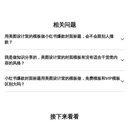
相关问题
用美图设计室的模板做小红书爆款封面标题，会不会跟别人撞
款？
这是一个很多人第一次用模板时会担心的问题。美图设计室的模板
库里有大量不同风格的封面方案，覆盖了简约、手绘、时尚、卡
我是做知识分享的，美图设计室的封面模板有没有适合干货类内
通、文艺等多种类型。每个模板都可以自由更换文字、图片和颜
容的风格？
色，改完之后跟原始模板已经完全是两个样子了。以“手绘插画手机
有，而且不少。美图设计室的模板按用途做了分类，干货科普类是
摄影小红书封面”这个模板为例，你把标题换成自己的内容，把示例
其中一个大类。针对知识分享类内容，平台提供了简约文艺风、简
小红书爆款封面标题用美图设计室的模板做，免费模板和VIP模板
图换成自己的照片，配色也可以根据品牌色调做调整——改完之后
约时尚商务风、手绘插画风等多种选择。简约文艺风的模板以干净
区别大吗？
谁还看得出用的是同一个模板？模板的价值在于提供框架和灵感，
背景为主，文字区域占比大，适合放标题和关键信息，不会让读者
而不是让你原封不动地照搬。真正让小红书爆款封面标题脱颖而出
区别主要体现在模板数量和风格丰富度上。美图设计室的模板库里
觉得花哨；简约时尚商务风的模板线条利落、配色克制，看起来更
的，是你自己的内容和审美判断。
既有免费模板也有VIP模板。免费模板以基础风格为主，比如手绘插
专业；手绘插画风的模板有自己的辨识度，在信息流里比较容易脱
画手机摄影小红书封面这类，适合刚入门、对风格没有特别要求的
颖而出。选模板的时候可以留意一下“模板用途”这个标签，标着“干
用户，日常使用完全够。VIP模板的风格更多样，覆盖了简约ins
货科普”或“交流分享”的基本都适合知识类内容。另外模板尺寸是统
风、新潮撞色拼接风、简约时尚职场风等不同方向。如果你做的内
接下来看看
一的1242x1660像素，不用自己调。
容赛道比较细分——比如美妆护肤、数码家电、广告传媒这些——
VIP模板能提供更精准的视觉方案。两种模板在操作上没有区别，都