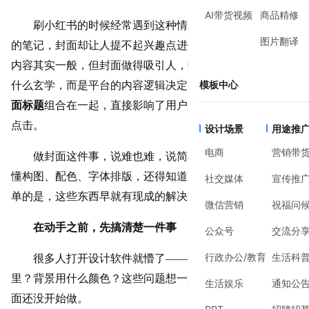
AI带货视频
商品精修
刷小红书的时候经常遇到这种情况：一篇内容写得挺好
图片翻译
的笔记，封面却让人提不起兴趣点进去。反过来，有些笔记
内容其实一般，但封面做得吸引人，数据反而不错。这不是
模板中心
什么玄学，而是平台的内容逻辑决定了——
小红书爆款封
面标题
组合在一起，直接影响了用户愿不愿意花那零点几秒
点击。
设计场景
用途推
电商
营销带
做封面这件事，说难也难，说简单也简单。难的是你要
懂构图、配色、字体排版，还得知道当下流行什么风格。简
社交媒体
宣传推
单的是，这些东西早就有现成的解决方案了。
微信营销
祝福问
在动手之前，先搞清楚一件事
公众号
交流分
行政办公/教育
生活科
很多人打开设计软件就懵了——尺寸是多少？文字放哪
里？背景用什么颜色？这些问题想一遍，半小时过去了，封
生活娱乐
通知公
面还没开始做。