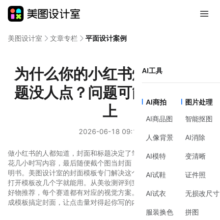
美图设计室
文章专栏
平面设计案例
为什么你的小红书爆款封面标
AI工具
题没人点？问题可能出在视觉
AI商拍
图片处理
上
AI商品图
智能抠图
2026-06-18 09:11
人像背景
AI消除
做小红书的人都知道，封面和标题决定了笔记的打开率。但很多人
AI模特
变清晰
花几小时写内容，最后随便截个图当封面，或者标题写得像产品说
明书。美图设计室的封面模板专门解决这个问题——不用学设计，
AI试鞋
证件照
打开模板改几个字就能用。从美妆测评到穿搭分享，从知识科普到
好物推荐，每个赛道都有对应的视觉方案。这篇文章聊聊怎么用现
AI试衣
无损改尺寸
成模板搞定封面，让点击量对得起你写的内容。
服装换色
拼图