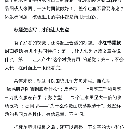
板里的示例文字换成你自己的标题，把示例图片换成你的产
品图或人像图，一张封面就做好了。整个过程不需要考虑字
体版权问题，模板里用的字体都是商用无忧的。
标题怎么写，才能让人想点
有了好看的视觉，还得配上合适的标题。
小红书爆款
封面标题
有几个共同特征：第一，让人知道这篇文章在说
什么；第二，让人产生“这个对我有用”的感觉；第三，不会
太长，在封面上一眼能看完。
具体来说，标题可以围绕几个方向来写。痛点型——
“敏感肌选防晒到底看什么”；反差型——“月薪三千和月薪
三万的衣服差在哪”；数字型——“5个让家里显大一倍的收
纳技巧”；提问型——“为什么你敷面膜越敷越干”。这些标
题的共同点是具体、有信息量、不空洞。
把标题填进模板之后，还可以调整一下文字的大小和位