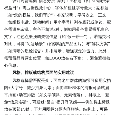
设计时需遵循“信息分层”原则：主标题（如“315消费者
权益日”）需占据视觉中心，字体加粗且字号最大；副标题
（如“您的权益，我们守护”）补充说明，字号次之；正文
（如维权电话、活动时间）用小字号排列在底部或侧边。配
色需避免杂乱，主色不超过3种，例如用蓝色背景搭配白色
文字，红色点缀强调关键信息（如“假一赔十”）。若需突出
对比，可将“问题场景”（如模糊的产品图片）与“
解决方案
”
（如清晰的质检报告）并排展示，增强视觉冲击力。此外，
需预留品牌露出位置（如LOGO放在右下角），避免遮挡核
心信息。
风格、排版或结构层面的实用建议
风格选择需匹配受众：面向老年群体的海报可多用实拍
图+大字号，减少抽象元素；面向年轻群体的海报可尝试扁
平插画+动态排版（如文字倾斜、元素错落）。排版上，避
免“信息堆砌”，可通过“留白”提升呼吸感——例如将主标题
放在顶部1/3处，下方用图标分隔内容模块。结构上，可采