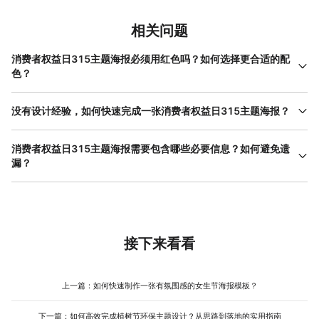
相关问题
消费者权益日315主题海报必须用红色吗？如何选择更合适的配
色？
消费者权益日315主题海报的配色无需强制使用红色，需根据传播
场景和受众调整。红色适合强调警示性内容（如“打击假货”），但可
没有设计经验，如何快速完成一张消费者权益日315主题海报？
能显得过于严肃；蓝色传递信任感，适合品牌承诺类海报；绿色象
零基础用户可通过“模板修改+元素替换”快速完成消费者权益日315
征安全，适合健康、食品类维权宣传。若目标受众为 年轻人 ，可尝
主题海报。首先，在美图设计室中搜索“315”关键词，筛选符合需求
消费者权益日315主题海报需要包含哪些必要信息？如何避免遗
试低饱和度 莫兰迪色 系，提升时尚感；若面向中老年群体，高对比
的模板（如维权宣传、品牌承诺）；其次，替换模板中的文字（如
漏？
度的蓝白、红白组合更易识别。美图设计室的模板库中提供了多种
将“XX品牌”改为自身品牌名）、图片（如将示例产品图替换为自家
配色方案，用户可直接替换使用，避免自行搭配的试错成本，尤其
消费者权益日315主题海报的必要信息需围绕“核心目的”展开：若用
产品）；最后，调整配色或图标（如将红色盾牌改为蓝色天平）。
适合对色彩敏感度低的新手。
于维权宣传，需包含关键日期（3月15日）、维权渠道（如12315
整个过程无需手动排版或调整间距，工具会自动优化布局，即使首
热线、消协官网）、常见问题（如虚假宣传、质量欺诈）；若用于
次使用也能在10分钟内完成。此外，模板中的字体、图标均经过专
品牌承诺，需突出具体服务（如“ 7天无理由 退换”“假一赔十”）、认
业设计，避免自行搭配的违和感，适合需要快速出稿的紧急场景。
证标识（如消协合作单位）。为避免遗漏，可提前列出信息清单，
接下来看看
设计时逐一核对。美图设计室的模板已按场景分类，例如“维权指南”
模板会默认包含日期、渠道、问题类型，“品牌承诺”模板会预留服务
条款位置，用户只需填充具体内容即可，减少因经验不足导致的信
上一篇：
如何快速制作一张有氛围感的女生节海报模板？
息缺失，提升海报的专业性和完整性。
下一篇：
如何高效完成植树节环保主题设计？从思路到落地的实用指南