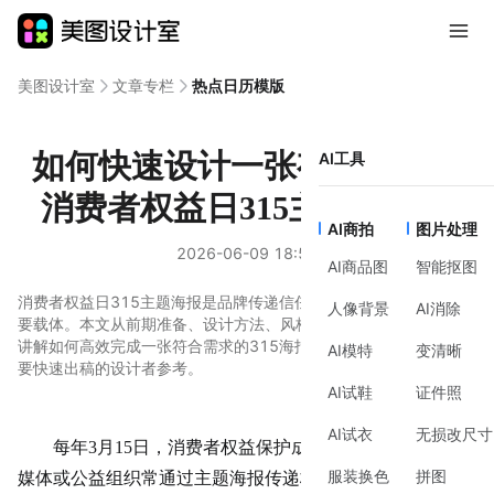
美图设计室
文章专栏
热点日历模版
如何快速设计一张有传播力的
AI工具
消费者权益日315主题海报？
AI商拍
图片处理
2026-06-09 18:58
AI商品图
智能抠图
消费者权益日315主题海报是品牌传递信任、消费者获取信息的重
人像背景
AI消除
要载体。本文从前期准备、设计方法、风格建议到工具辅助，系统
讲解如何高效完成一张符合需求的315海报，适合零基础用户或需
AI模特
变清晰
要快速出稿的设计者参考。
AI试鞋
证件照
AI试衣
无损改尺寸
每年3月15日，消费者权益保护成为社会焦点，企业、
服装换色
拼图
媒体或公益组织常通过主题海报传递核心信息——无论是宣