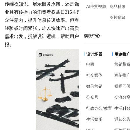
传维权知识、展示服务承诺，还是强化品牌信任感，一张专
AI带货视频
商品精修
业且有传播力的
消费者权益日
315主题海报，能快速抓住受
图片翻译
众注意力，提升信息传递效率。但零基础用户常因缺乏设计
经验或时间紧张，难以快速产出高质量作品。本文将从实际
模板中心
需求出发，拆解设计逻辑，帮助用户高效完成315主题海
报。
设计场景
用途推
电商
营销带
社交媒体
宣传推
微信营销
祝福问
公众号
交流分
行政办公/教育
生活科
生活娱乐
通知公