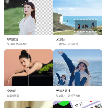
智能抠图
AI消除
3秒智能识别除背景
一键消除，不留痕迹
变清晰
无损改尺寸
告别渣画质
缩放图片，清晰不失真