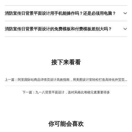
模板的“普通”与否，取决于你怎么用它。真正好的消防宣传日背景平
面设计模板提供的是一个经过验证的版式框架——配色、构图、字
消防宣传日背景平面设计用手机能操作吗？还是必须用电脑？
体层级都是专业设计师调试过的。你需要做的是把准备好的文案、
美图设计室的消防宣传日背景平面设计模板在手机和电脑上都能直
图片、活动信息填进去，替换成你自己的内容。美图设计室的模板
接编辑。不需要安装任何设计软件，打开网页就能改文字、换图
消防宣传日背景平面设计的免费模板和付费模板差别大吗？
支持文字、图片的完全替换，换完之后那就是你的设计。与其从空
片。这对于临时接到通知、手边只有手机的人来说非常实用——在
白画布开始折腾三天，不如用模板打个底，把省下来的时间花在打
差别主要体现在素材丰富度和风格选择上。美图设计室的消防宣传
通勤路上、午休间隙就能把海报改完。模板尺寸覆盖了手机海报、
磨宣传文案和活动创意上。
日背景平面设计模板中，免费模板如插画风119消防宣传日公益宣
公众号封面等多种常见格式，改完直接下载使用，不用再额外适配
传手机海报已经能满足大部分基础宣传需求，版式完整、换字即
尺寸。
用。付费VIP模板如通用风预防火灾消防安全知识科普海报和卡通扁
平手绘风全国消防宣传日节日海报在风格多样性和素材精细度上会
接下来看看
更丰富一些。具体选哪个，看你的使用场景和预算——社区张贴、
公众号配图用免费版足够，大型活动主视觉可以考虑VIP模板。
上一篇：
阿里国际站商品详情页设计高效指南，用美图设计室轻松打造高转化外贸页面
下一篇：
九一八背景平面设计，选对风格比堆砌元素重要得多
你可能会喜欢