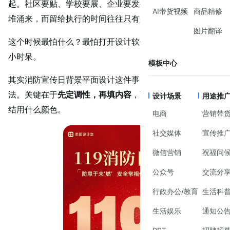
起。社区要贴、学校要展、企业要发公众号——设计需求扎
AI带货视频
商品精修
堆涌来，而留给执行的时间往往只有那么几天。
图片翻译
这个时候最怕什么？最怕打开设计软件，面对空白画布发半
小时呆。
模板中心
其实消防宣传日背景平面设计这件事，完全有更轻巧的解
法。关键在于
先定调性，再填内容
，而不是一边排版一边纠
设计场景
用途推
结用什么颜色。
电商
营销带
社交媒体
宣传推
微信营销
祝福问
公众号
交流分
行政办公/教育
生活科
生活娱乐
通知公