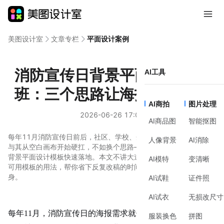
美图设计室
文章专栏
平面设计案例
消防宣传日背景平面设计不加
AI工具
班：三个思路让海报自己说话
AI商拍
图片处理
2026-06-26 17:06
AI商品图
智能抠图
每年11月消防宣传日前后，社区、学校、企业都在赶制宣传物料。
人像背景
AI消除
与其从空白画布开始硬扛，不如换个思路——用现成的消防宣传日
背景平面设计模板快速落地。本文不讲大道理，直接拆解三种真实
AI模特
变清晰
可用模板的用法，帮你省下反复改稿的时间，把精力留给内容本
身。
AI试鞋
证件照
AI试衣
无损改尺寸
每年11月，消防宣传日的海报需求就像定时闹钟一样准时响
服装换色
拼图