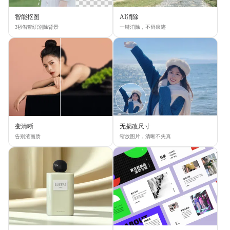
智能抠图
AI消除
3秒智能识别除背景
一键消除，不留痕迹
变清晰
无损改尺寸
告别渣画质
缩放图片，清晰不失真