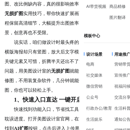
图、改比例缺内容，真的很影响效率。今天分享美图设计室
AI带货视频
商品精修
无损扩图
实用技巧，帮你快速扩展画面、自由调整比例，全
图片翻译
程保留高清细节，大幅提升出图效率，轻松搞定各类设计场
景，创意再也不受限。
模板中心
说实话，咱们做设计时最头疼的就是图片不够用：想做
横版海报却只有竖图，放大后文字模糊、边缘发虚，裁剪掉
设计场景
用途推
关键元素又可惜，折腾半天还出不了满意的效果。其实这些
电商
营销带
问题，用美图设计室的
无损扩图
就能一键解决，不用懂专业
社交媒体
宣传推
修图，不用装复杂软件，几分钟就能做出高清无损的扩展大
微信营销
祝福问
图，你也可以轻松上手。
公众号
交流分
1、快速入口直达 一键开启无损扩图
行政办公/教育
生活科
快速找到功能入口，节省找工具的时间，避免操作繁琐
耽误进度。打开美图设计室官网，在首页图像处理板块直接
生活娱乐
通知公
找到
AI扩图
按钮，点击后进入上传界面，选择本地图片上