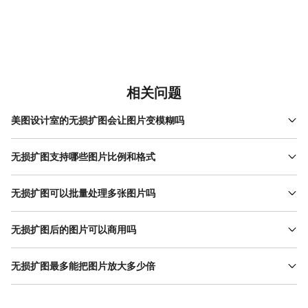
相关问题
美图设计室的无损扩图会让图片变模糊吗
不会的，美图设计室无损扩图采用AI智能算法，扩展时精准还原细
节，保持画面高清无失真，边缘干净不发虚。
无损扩图支持哪些图片比例和格式
支持1:1、3:4、16:9等常用比例，也可自由自定义，兼容JPG、
PNG、HEIC等主流格式，满足各类设计场景。
无损扩图可以批量处理多张图片吗
可以的，美图设计室无损扩图支持批量上传与处理，一次最多处理
20张，统一参数一键生成，大幅提升效率。
无损扩图后的图片可以商用吗
可以，扩展后的图片细节完整、边缘自然，无违和拼接感，配合平
台版权素材，可放心用于海报、电商等商用场景。
无损扩图最多能把图片放大多少倍
支持分阶段扩展，单次可选择2倍、4倍，多次扩展可达到更大尺
寸，全程保持高清，满足大屏展示与印刷需求。