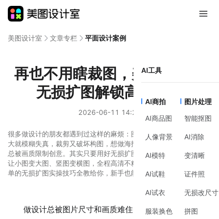
美图设计室
文章专栏
平面设计案例
再也不用瞎裁图，美图设计室
AI工具
无损扩图解锁高清出图
AI商拍
图片处理
2026-06-11 14:27
AI商品图
智能抠图
很多做设计的朋友都遇到过这样的麻烦：图片尺寸不够用，强行放
人像背景
AI消除
大就模糊失真，裁剪又破坏构图，想做海报、Banner、电商主图时
总被画质限制创意。其实只要用好无损扩图，不用复杂操作，也能
AI模特
变清晰
让小图变大图、竖图变横图，全程高清不糊边，今天就把高效又简
单的无损扩图实操技巧全教给你，新手也能轻松上手！
AI试鞋
证件照
AI试衣
无损改尺寸
做设计总被图片尺寸和画质难住？放大就糊、裁剪毁构
服装换色
拼图