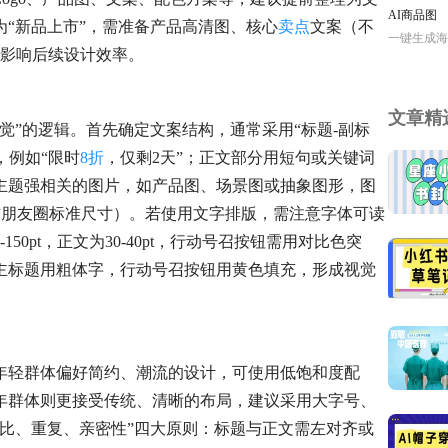
AI商品图
“新品上市”，需准备产品高清图、核心
卖点
文案（不
一键生成海
接影响后续设计效率。
文章精
觉”的逻辑。首先确定文案结构，通常采用“标题-副标
，例如“限时
8折
，仅剩2天”；正文部分用短句或关键词
主题强相关的图片，如产品图、场景图或抽象图形，图
（微信朋友圈标准尺寸）。若使用文字排版，需注意字体可读
0pt，正文为30-40pt，行动号召按钮需用对比色突
主标题用粗体字，行动号召按钮用黄色填充，形成视觉
年轻群体偏好简约、潮流的设计，可使用低饱和度配
年群体则更接受传统、清晰的布局，建议采用大字号、
比、重复、亲密性”四大原则：标题与正文需左对齐或