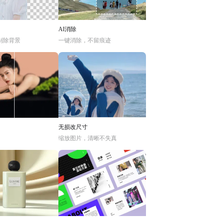
AI消除
别除背景
一键消除，不留痕迹
无损改尺寸
缩放图片，清晰不失真