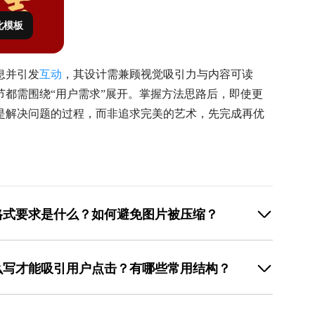
此模板
息并引发
互动
，其设计需兼顾视觉吸引力与内容可读
都需围绕“用户需求”展开。掌握方法思路后，即使更
是解决问题的过程，而非追求完美的艺术，先完成再优
格式要求是什么？如何避免图片被压缩？
×1080像素，这是基于手机屏幕显示优化的比例，能确
。格式建议选择JPEG或PNG，其中JPEG适合照片类
么写才能吸引用户点击？有哪些常用结构？
需要透明背景或文字较多的设计，但文件较大。为避免图
72dpi，文件大小控制在2MB以内（微信对单张图片
住用户注意力，核心是“短、直、快”。常用结构包括：1.
，可选择“高清”或“社交媒体”选项，这类设置通常已优化
费领”“立减50元”“买一送一”；2. 悬念型：用问题或