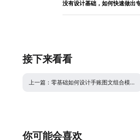
过压缩参数。例如，在美图设计室中制作
没有设计基础，如何快速做出
反常识语句引发好奇，如“为什么90%的人
调整尺寸和格式，减少用户手动设置的
强调时间或数量限制，如“仅剩2小时”“
零基础用户可通过“模板+微调”的方式
替代长段落，行动号召需明确，如“立即抢
活动选“折扣”模板，节日祝福选“节日
天”，搭配红色背景和黄色按钮，强化
和文字即可。替换图片时，建议使用高
构，替换关键词即可，其模板库覆盖多
能分离主体；文字部分需检查可读性，
调细节，如调整标题位置、增加装饰元
计室时，其模板库包含大量微信朋友圈
接下来看看
键词（如“美食促销”“生日邀请”）找
验也能快速上手，大幅减少反复修改的
上一篇：
零基础如何设计手账图文组合模板？实用思路与技巧分享
你可能会喜欢