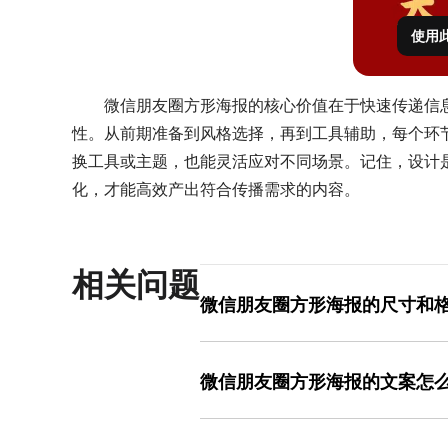
使用
微信朋友圈方形海报的核心价值在于快速传递信
性。从前期准备到风格选择，再到工具辅助，每个环节
换工具或主题，也能灵活应对不同场景。记住，设计
化，才能高效产出符合传播需求的内容。
相关问题
微信朋友圈方形海报的尺寸和
微信朋友圈方形海报的标准尺寸为1080
保图片在朋友圈列表中完整展示且不被裁剪
微信朋友圈方形海报的文案怎
海报，文件较小且兼容性好；PNG适合
片被压缩，上传前需确保图片分辨率不低于
微信朋友圈方形海报的文案需在3秒内抓
上传有大小限制）。若使用设计工具导出
利益型：直接突出用户能获得的好处，如“免