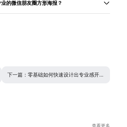
海报时，导出时可选择“微信朋友圈”场景，工具会自动
专业的微信朋友圈方形海报？
选错了？”“这个秘密，99%的人不知道”；3. 紧迫型：
麻烦，同时保证图片清晰度。
最后100份”。标题需控制在10字内，正文用短句或关键词
快速制作专业海报。首先选择与主题匹配的模板，例如促销
购”“点击领取”。例如，促销海报可写“限时8折，仅剩2
”模板，模板已预设好配色、字体和排版，用户只需替换图片
紧迫感。使用美图设计室时，可直接选用模板中的文案结
清无水印素材，若原图背景复杂，可用工具的智能抠图功
种场景，适合新手快速上手，减少文案构思时间。
避免字号过小或颜色与背景冲突。完成基础替换后，可微
素（如线条、图标）或修改配色方案。例如，使用美图设
方形海报案例，覆盖多种行业和场景，用户可直接搜索关
到合适模板，拖拽式操作界面让修改更直观，即使没有设计经
时间。
下一篇：
零基础如何快速设计出专业感开屏banner？
查看更多