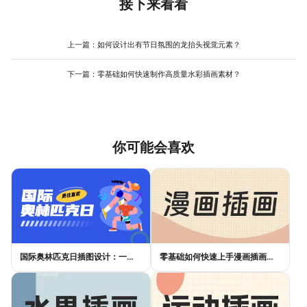
邀请朋友观看并记录“无聊点”或“困惑点”，针对性优化。例如，若观
接下来看看
适合新手快速掌握模板设计逻辑，减少反复修改的试错成本。
众反馈“开头太长”，可缩短引入部分；若“正文逻辑混乱”，可增加小
标题或转场动画。使用美图设计室www.designkit.cn时，可快速导
出模板为图片或PDF，方便团队讨论修改，其素材库的多样性也能
上一篇：
如何设计出有节日氛围的龙抬头视觉元素？
支持多次迭代，避免因素材重复导致观众审美疲劳。
下一篇：
零基础如何快速制作高质量水彩插画素材？
你可能会喜欢
国际奥林匹克日插图设计：一张好海报，不是画出来的
零基础如何快速上手漫画插画创作？实用指南来了