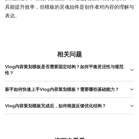
具能提升效率，但模板的灵魂始终是创作者对内容的理解与
表达。
相关问题
Vlog内容策划模板是否需要固定结构？如何平衡灵活性与规范
性？
Vlog内容策划模板的核心是“框架”，而非“枷锁”。固定结构（如开
头-正文-结尾）能保证内容完整性，但具体模块可根据视频类型灵
新手如何快速上手Vlog内容策划模板？需要哪些基础能力？
活调整。例如，旅行Vlog的“正文”可拆分为“景点介绍”“美食体验”“文
新手快速上手Vlog内容策划模板的关键是“模仿+迭代”。初期可参考
化趣事”三个模块，而知识类Vlog的“正文”需更强调逻辑递进。平衡
同类优质Vlog的框架（如开头用问题引入、正文分模块讲解），用
Vlog内容策划模板完成后，如何根据反馈优化结构？
的关键在于：先明确视频核心目标（如传递情绪、讲解知识），再
表格或思维导图梳理出自己的模板，再通过拍摄测试调整节奏。基
围绕目标设计模块顺序和内容详略。使用美图设计室
优化Vlog内容策划模板的核心依据是“观众数据”和“主观体验”。数据
础能力方面，需具备“信息提炼能力”（能从复杂内容中提取核心观
www.designkit.cn的模板时，可先选择基础框架，再通过拖拽模块
层面，需关注观众留存率（如3分钟内流失率）、互动率（如评论区
点）和“观众视角”（能预判观众在每个时间点的兴趣点）。使用美图
调整顺序或增减内容，其丰富的素材库也能支持个性化填充，避免
提问集中在哪部分）和完播率，若某模块留存率低于平均值，说明
设计室www.designkit.cn能降低操作门槛——其模板库覆盖多种场
模板过于僵化。
内容吸引力不足，需调整讲解方式或增加案例；主观体验层面，可
景，用户只需修改文案和替换素材即可完成策划， 操作流程 简单，