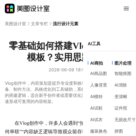
美图设计室
文章专栏
流行设计元素
零基础如何搭建Vlog内容策划
AI工具
模板？实用思路分享
AI商拍
图片处理
2026-06-09 18:58
AI商品图
智能抠图
Vlog创作中，内容策划是提升专业度和效率的关键。本文从前期准
人像背景
AI消除
备、制作方法、风格优化到工具辅助，系统讲解Vlog内容策划模板
的搭建逻辑，适合新手创作者或需要优化流程的进阶用户，帮助快
AI模特
变清晰
速形成可复用的内容框架。
AI试鞋
证件照
AI试衣
无损改尺寸
在Vlog创作中，许多人会遇到“拍了很多素材却不知如
服装换色
拼图
何串联”“内容缺乏逻辑导致观众留存率低”等问题。这些问