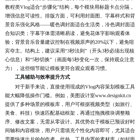
教程类Vlog适合“步骤化”结构，每个模块用标题卡点分隔，
增强信息可读性。排版方面，可利用封面图、字幕样式和背
景音乐强化风格——暖色调封面适合生活类，冷色调封面适
合知识类；字幕字体需清晰易读，避免花体字影响观看
体
验
；背景音乐音量建议控制在视频原声的20%以下，避免喧
宾夺主。结构上，建议采用“3秒法则”（开头3秒必须出现核
心信息）和“5秒切换”（画面每5秒变化一次，保持观众注意
力），这些细节能让模板更符合观众观看习惯。
工具辅助与效率提升方式
对于新手来说，直接使用现成的Vlog内容策划模板工具
能大幅降低操作门槛。例如，美图设计室www.designkit.cn
提供了多种场景的模板库，用户可根据视频类型（如旅行、
美食、科技）快速匹配基础框架，再通过拖拽模块调整顺
序、修改文案，无需从零设计。其优势在于模板已预设好时
间轴和内容模块，用户只需填充个性化内容即可，尤其适合
需要快速出片的创作者。此外，工具内置的素材库（如封面