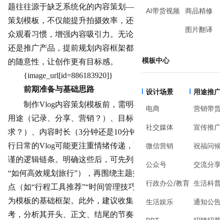
题往往源于缺乏系统化的内容策划——一个清晰的Vlog内容
AI带货视频
商品精修
策划模板，不仅能提升拍摄效率，还能让视频结构更符合观
图片翻译
众观看习惯，增强内容吸引力。无论是记录生活、分享知识
还是推广产品，提前规划内容框架都能避免“想到哪拍到哪”
模板中心
的随意性，让创作更有目标感。
{image_url[id=88
618
3920]}
前期准备与基础思路
设计场景
用途推
制作Vlog内容策划模板前，需明确三个核心问题：视频
电商
营销带
用途（记录、分享、营销？）、目标受众（年龄、
兴趣
、需
社交媒体
宣传推
求？）、内容时长（3分钟还是10分钟？）。例如，记录旅
行日常的Vlog可能更注重情绪传递，而知识类Vlog需要更严
微信营销
祝福问
谨的逻辑链条。明确这些后，可先列出视频的核心主题（如
公众号
交流分
“如何高效规划旅行”），再围绕主题拆解出2-3个关键信息
行政办公/教育
生活科
点（如“行程工具推荐”“时间管理技巧”），这些信息点将成
为模板的基础框架。此外，建议收集同类优质Vlog作为参
生活娱乐
通知公
考，分析其开头、正文、结尾的节奏把控，但无需完全模