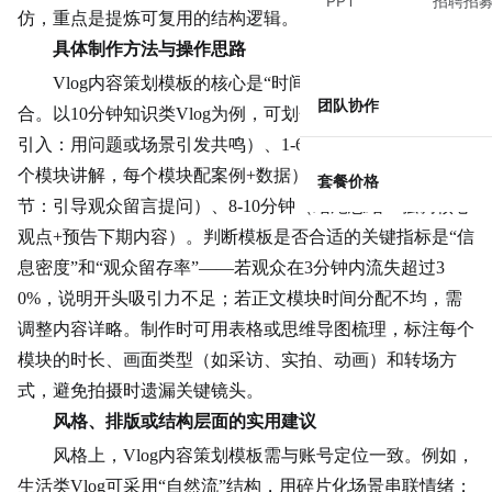
PPT
招聘招
仿，重点是提炼可复用的结构逻辑。
具体制作方法与操作思路
Vlog内容策划模板的核心是“时间轴+内容模块”的组
团队协作
合。以10分钟知识类Vlog为例，可划分为：0-1分钟（开场
引入：用问题或场景引发共鸣）、1-6分钟（正文展开：分3
个模块讲解，每个模块配案例+数据）、6-8分钟（
互动
环
套餐价格
节：引导观众留言提问）、8-10分钟（结尾总结：强调核心
观点+预告下期内容）。判断模板是否合适的关键指标是“信
息密度”和“观众留存率”——若观众在3分钟内流失超过3
0%，说明开头吸引力不足；若正文模块时间分配不均，需
调整内容详略。制作时可用表格或思维导图梳理，标注每个
模块的时长、画面类型（如采访、实拍、动画）和转场方
式，避免拍摄时遗漏关键镜头。
风格、排版或结构层面的实用建议
风格上，Vlog内容策划模板需与账号定位一致。例如，
生活类Vlog可采用“自然流”结构，用碎片化场景串联情绪；