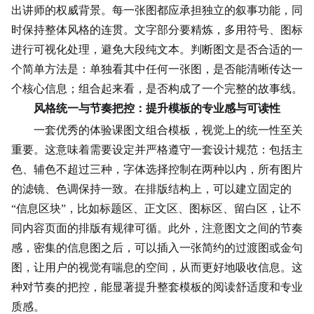
出讲师的权威背景。每一张图都应承担独立的叙事功能，同
时保持整体风格的连贯。文字部分要精炼，多用符号、图标
进行可视化处理，避免大段纯文本。判断图文是否合适的一
个简单方法是：单独看其中任何一张图，是否能清晰
传达
一
个核心信息；组合起来看，是否构成了一个完整的故事线。
风格统一与节奏把控：提升模板的专业感与可读性
一套优秀的体验课图文组合模板，视觉上的统一性至关
重要。这意味着需要设定并严格遵守一套设计规范：包括主
色、辅色不超过三种，字体选择控制在两种以内，所有图片
的滤镜、色调保持一致。在排版结构上，可以建立固定的
“信息区块”，比如标题区、正文区、图标区、留白区，让不
同内容页面的排版有规律可循。此外，注意图文之间的节奏
感，密集的信息图之后，可以插入一张简约的过渡图或金句
图，让用户的视觉有喘息的空间，从而更好地吸收信息。这
种对节奏的把控，能显著提升整套模板的阅读舒适度和专业
质感。