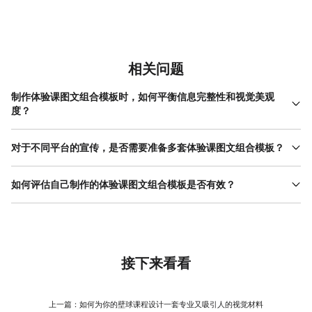
相关问题
制作体验课图文组合模板时，如何平衡信息完整性和视觉美观
度？
平衡的关键在于“分层呈现”和“可视化处理”。不要试图在一张图上塞
入所有信息。将完整信息拆解成逻辑递进的多个模块，每个模块用
对于不同平台的宣传，是否需要准备多套体验课图文组合模板？
一张图聚焦说明1-2个核心点，这样既保证了信息完整，又让单张图
是的，通常需要根据平台特性进行适配，但这并不意味着要从零开
保持清爽。其次，将抽象的文字信息转化为图标、数据图表、时间
始制作多套完全不同的模板。更高效的做法是，先建立一套核心的
如何评估自己制作的体验课图文组合模板是否有效？
轴或简单的信息图。例如，用图标列表代替纯文字列举课程亮点，
“母版”，包含所有必要的文字内容、品牌视觉元素和基础版式。然
用时间轴展示课程安排。这样能大幅提升信息的可读性和视觉吸引
评估有效性可以从内部逻辑和外部数据两个维度进行。内部逻辑
后，针对不同平台进行尺寸和细节的调整。例如，朋友圈发布的 九
力。在制作体验课图文组合模板时，可以多利用在线设计工具提供
上，可以自我检视：模板是否清晰回答了用户“这是什么课”、“谁来
宫格 系列图，需要每张图独立成意且尺寸为正方形；而用于公众号
的图标库和图表组件，它们能帮助你快速实现信息可视化，让模板
讲”、“我能学到什么”、“怎么报名”等核心问题；图文流是否自然顺
的推文，则可能是一张完整的长图或一套宽度固定的竖图。在调整
既专业又美观。
畅，没有逻辑断层；视觉风格是否与课程调性、品牌形象相符。外
时，保持色彩、字体、图形风格完全一致，只改变排版布局以适应
部数据上，在模板投入使用后，关注关键指标的变化，例如宣传图
接下来看看
尺寸。使用像美图设计室这样的工具，可以轻松复制和修改设计项
文的点击率、停留时长、通过模板渠道报名的转化率，以及收集用
目，快速生成不同尺寸的版本，极大地提升了制作多平台适配的体
户或销售同事的直观反馈。一个有效的体验课图文组合模板，应该
验课图文组合模板的效率。
能降低沟通成本，让课程信息更容易被理解和传播。如果数据反馈
上一篇：
如何为你的壁球课程设计一套专业又吸引人的视觉材料