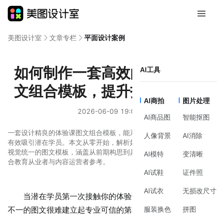
美图设计室
文章专栏
平面设计案例
如何制作一套高效的体验课图
AI工具
文组合模板，提升招生转化率
AI商拍
图片处理
2026-06-09 19:01
AI商品图
智能抠图
一套设计精良的体验课图文组合模板，能系统化地展示课程价值，
人像背景
AI消除
有效吸引潜在学员。本文从零开始，解析如何构建一个逻辑清晰、
视觉统一的图文模板，涵盖从前期构思到具体制作的完整流程，适
AI模特
变清晰
合教育从业者与内容运营者参考。
AI试鞋
证件照
AI试衣
无损改尺寸
当潜在学员第一次接触你的
体验
课信息时，散乱、风格
服装换色
拼图
不一的图文很难建立起专业可信的第一印象。一套预先设计