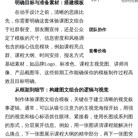
PPT
招聘招
明确目标与准备素材：搭建模板前的思考
在动手设计之前，清晰的思路比任何工具都重要。首
先，你需要明确这套体验课图文组合模板的核心用途：是用
于社群裂变、朋友圈宣传，还是公众号推文？不同的场景决
团队协作
定了模板的尺寸、信息密度和风格调性。其次，梳理出必须
包含的核心信息模块，例如课程亮点、导师介绍、适合人
套餐价格
群、课程大纲、时间安排、报名方式等。最后，提前准备好
基础素材，如品牌Logo、标准色、课程主视觉图、讲师肖
像、产品截图等。这些前期工作能确保你的模板制作过程高
效且目标明确。
从框架到细节：构建图文组合的逻辑与视觉
制作体验课图文组合模板，关键在于建立清晰的视觉叙
事逻辑。通常，可以从吸引注意力的主视觉海报开始，用强
烈的视觉和核心标语抓住眼球。紧接着，使用长图或系列图
的形式，分层展开信息。例如，用一张图讲清课程能解决什
么痛点，下一张图展示课程大纲的精华部分，再下一张图突