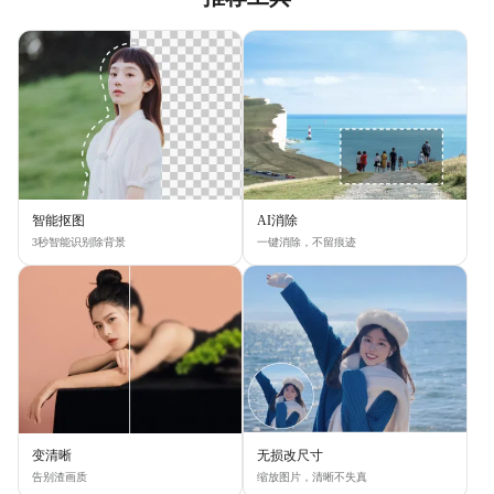
智能抠图
AI消除
3秒智能识别除背景
一键消除，不留痕迹
变清晰
无损改尺寸
告别渣画质
缩放图片，清晰不失真