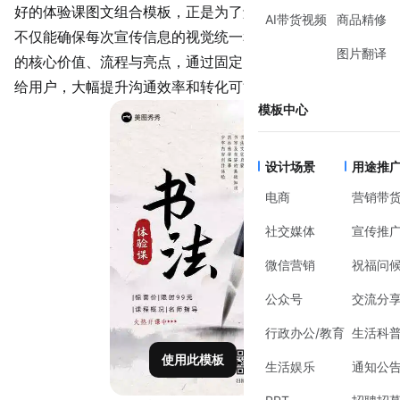
好的体验课图文组合模板，正是为了解决这个问题而生。它
AI带货视频
商品精修
不仅能确保每次宣传信息的视觉统一和专业度，更能将课程
图片翻译
的核心价值、流程与
亮点
，通过固定的图文结构清晰地传递
给用户，大幅提升沟通效率和转化可能性。
模板中心
设计场景
用途推
电商
营销带
社交媒体
宣传推
微信营销
祝福问
公众号
交流分
行政办公/教育
生活科
使用此模板
生活娱乐
通知公