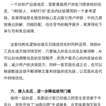
一个好的产品落地页，需要遵循用户浏览习惯来组织信
息。“
秒留人、
秒打动”是业内比较通用的一个参考逻
3
30
辑。首屏用场景化视觉和核心卖点吸引用户停留，中间几屏
按痛点拆解、功能匹配、信任背书的顺序展开，尾屏强化下
单引导和
售后保障
。
这套结构化逻辑在做宝贝描述优化时同样适用。借助
AI
工具生成天猫详情页时，只要输入的卖点信息足够清晰，
AI
可以自动调整信息的呈现顺序，把用户最关心的内容放在前
面，减少用户的决策阻力。同样一套页面生成之后，也可以
根据数据反馈不断调整文案和排版的优先级，让页面在迭代
中持续优化。
六、接入生态，进一步降低使用门槛
值得一提的是，美图设计室已经接入阿里生意管家千牛
后台，首批开放了“
商品图”生成服务。这意味着淘宝和天
AI