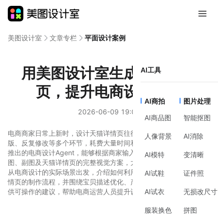
美图设计室
文章专栏
平面设计案例
用美图设计室生成天猫详情
AI工具
页，提升电商设计效率
AI商拍
图片处理
2026-06-09 19:05
AI商品图
智能抠图
电商商家日常上新时，设计天猫详情页往往要经历拍摄、修图、排
人像背景
AI消除
版、反复修改等多个环节，耗费大量时间和人力成本。美图设计室
推出的电商设计Agent，能够根据商家输入的需求描述自动生成主
AI模特
变清晰
图、副图及天猫详情页的完整视觉方案，大幅压缩设计周期。本文
从电商设计的实际场景出发，介绍如何利用AI设计工具优化天猫详
AI试鞋
证件照
情页的制作流程，并围绕宝贝描述优化、产品落地页搭建等环节提
供可操作的建议，帮助电商运营人员提升设计效率。
AI试衣
无损改尺寸
服装换色
拼图