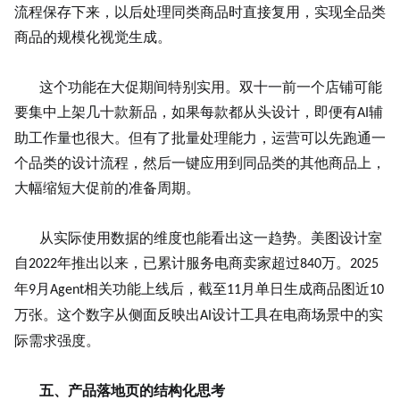
流程保存下来，以后处理同类商品时直接复用，实现全品类
商品的规模化视觉生成。
这个功能在大促期间特别实用。双十一前一个店铺可能
要集中上架几十款新品，如果每款都从头设计，即便有
辅
AI
助工作量也很大。但有了
批量处理
能力，运营可以先跑通一
个品类的设计流程，然后一键应用到同品类的其他商品上，
大幅缩短大促前的准备周期。
从实际使用数据的维度也能看出这一趋势。美图设计室
自
年推出以来，已累计服务电商卖家超过
万。
2022
840
2025
年
月
相关功能上线后，截至
月单日生成商品图近
9
Agent
11
10
万张。这个数字从侧面反映出
设计工具在电商场景中的实
AI
际需求强度。
五、产品落地页的结构化思考