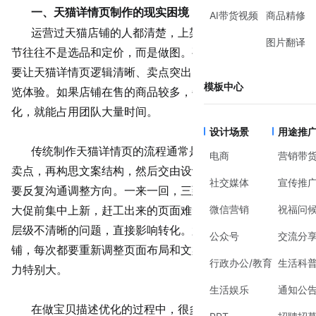
一、天猫详情页制作的现实困境
AI带货视频
商品精修
运营过天猫店铺的人都清楚，上架一款新品最耗时的环
图片翻译
节往往不是选品和定价，而是做图。要让主图吸引点击，更
要让天猫详情页逻辑清晰、卖点突出，还要兼顾移动端的浏
模板中心
览体验。如果店铺在售的商品较多，每月光是页面更新和优
化，就能占用团队大量时间。
设计场景
用途推
传统制作天猫详情页的流程通常是这样的：先整理产品
电商
营销带
卖点，再构思文案结构，然后交由设计师排版出图，中间还
社交媒体
宣传推
要反复沟通调整方向。一来一回，三到五天就过去了。赶上
微信营销
祝福问
大促前集中上新，赶工出来的页面难免出现排版凌乱、信息
层级不清晰的问题，直接影响转化。尤其对于多品类的店
公众号
交流分
铺，每次都要重新调整页面布局和文案表达，设计团队的压
行政办公/教育
生活科
力特别大。
生活娱乐
通知公
在做宝贝描述优化的过程中，很多人还会遇到文案越写