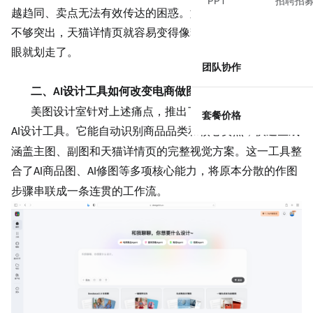
PPT
招聘招
越趋同、卖点无法有效传达的困惑。如果产品本身的差异点
不够突出，天猫详情页就容易变得像套模板一样，用户扫一
眼就划走了。
团队协作
二、
设计工具如何改变电商做图方式
AI
美图设计室针对上述痛点，推出了专为电商场景打造的
套餐价格
设计工具。它能自动识别商品品类和核心卖点，快速生成
AI
涵盖主图、副图和天猫详情页的完整视觉方案。这一工具整
合了
商品图、
修图等多项核心能力，将原本分散的作图
AI
AI
步骤串联成一条连贯的工作流。