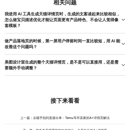
相关问题
我使用 AI 工具生成天猫详情页时，生成的文案读起来比较相似，
怎么做宝贝描述优化才能让页面更有产品特色、不会让人觉得像
套模板？
宝贝描述优化的关键在于输入的卖点信息是否足够精准。很多运营
直接丢一个产品名称让 AI 生成文案，出来的内容当然会比较泛泛。
做产品落地页的时候，第一屏用户停留时间一直比较短，用 AI 能
正确的做法是，在生成天猫详情页之前，先把自己的产品卖点梳理
改善这个问题吗？
成几个关键词或者短句，比如“负离子护发”“三档温控”“低噪设计”，
产品落地页的第一屏确实直接决定了用户会不会继续往下翻， AI 可
把这些信息输入给 AI ，让它基于这些具体卖点来写文案。对于同一
以在一定程度上帮助解决这个问题，但最终还是基于数据做判断。
美图设计室生成的整个天猫详情页，是不是可以直接用，还是需
个商品，可以尝试生成多个版本，比较一下哪个版本的效果更好，
具体的方法是，针对同一款商品，让 AI 分别生成不同风格的首屏设
要额外手动调整？
然后在 AI 生成的基础上做一些微调，保留自己产品的独特表达，这
计方案，比如“功能参数优先”的风格和“使用场景优先”的风格，然后
样既有 AI 的效率，又不会丢掉产品的个性。
美图设计室生成的天猫详情页已经具备了完整的页面框架和视觉基
在小范围内测试投放，看看哪个版本的点击率和停留时间更好。从
础，对于日常上新、活动补充等时效要求比较高的场景，生成的页
实际测试的经验来看，不同类目的用户对首屏信息的偏好差异很明
面基本可以直接使用。但如果你的店铺有比较明确的品牌视觉规
显，比如美妆类用户更关注“使用前后对比”，数码类用户更关注“参
范，比如固定的品牌色体系、专属的排版风格，还是建议在 AI 生成
数的可视化呈现”。 AI 的价值在于快速帮你产出多套可测试的方
的基础上做一些局部调整。实际操作中比较高效的流程是：先用 AI
接下来看看
案，把试错成本降下来，而真正决定跳失率能否改善的，还是你基
快速搭建出天猫详情页的大框架，包括图片生成、文案填充和基础
于数据做出的选择。
排版布局，然后在此基础上替换品牌元素、微调细节。目前美图设
计室也支持对生成的方案进行灵活调整，用户可以在保证效率的同
上一篇：
从随手拍到直接出单：Temu耳环卖家的A+详情页解法
时保留一定的个性化空间，两者的平衡可以根据不同项目和品类的
具体情况来把握。