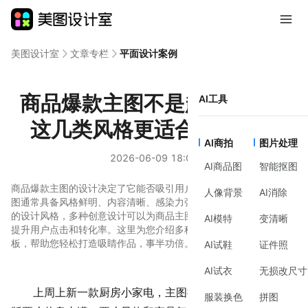
美图设计室
文章专栏
平面设计案例
商品爆款主图不是越花越好，
AI工具
这几类风格更适合日常实操
AI商拍
图片处理
2026-06-09 18:04
AI商品图
智能抠图
商品爆款主图的设计决定了它能否吸引用户眼球。好的商品爆款主
人像背景
AI消除
图通常具备风格鲜明、内容清晰、感染力强的特点。通过选择合适
的设计风格，多种创意设计可以为商品主图注入独特魅力，进一步
AI模特
变清晰
提升用户点击和转化率。这里为您介绍多种风格的爆款主图设计模
板，帮助您轻松打造吸睛作品，事半功倍。
AI试鞋
证件照
AI试衣
无损改尺寸
上周上新一款厨房小家电，主图换了三次才定稿。前两
服装换色
拼图