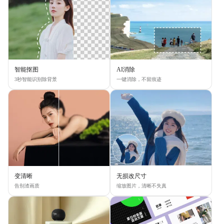
智能抠图
AI消除
3秒智能识别除背景
一键消除，不留痕迹
变清晰
无损改尺寸
告别渣画质
缩放图片，清晰不失真