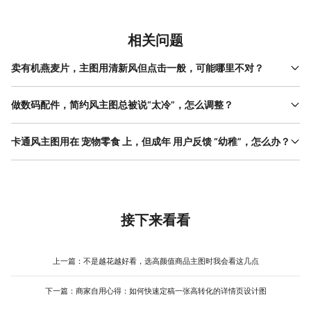
相关问题
卖有机燕麦片，主图用清新风但点击一般，可能哪里不对？
清新风方向没错，但可能信息焦点偏了。有机食品用户最关心“成分
干净”和“产地可信”，建议把“0添加”“XX农场直供”这类关键词放大放
做数码配件，简约风主图总被说“太冷”，怎么调整？
在视觉中心，背景用浅米或燕麦色比纯白更有质感，避免过度使用
可以保留简约结构，但微调配色。比如用深空灰替代纯黑背景，产
绿叶装饰显得像普通谷物。
品边缘加一点柔光提亮；或者在角落加一个极小的生活场景图（如
卡通风主图用在 宠物零食 上，但成年 用户反馈 “幼稚”，怎么办？
耳机放在书桌一角），暗示使用情境。关键是在“专业感”和“亲近感”
试试“轻卡通”路线：保留圆润字体和柔和线条，但去掉夸张表情或拟
之间找平衡，别为了简洁牺牲温度。
人角色。比如用真实宠物照片+手绘边框，或者用插画风格的食物特
写。重点是让风格服务于“可爱”而非“低龄”，成年人也愿意为有设计
感的萌系买单。
接下来看看
上一篇：
不是越花越好看，选高颜值商品主图时我会看这几点
下一篇：
商家自用心得：如何快速定稿一张高转化的详情页设计图