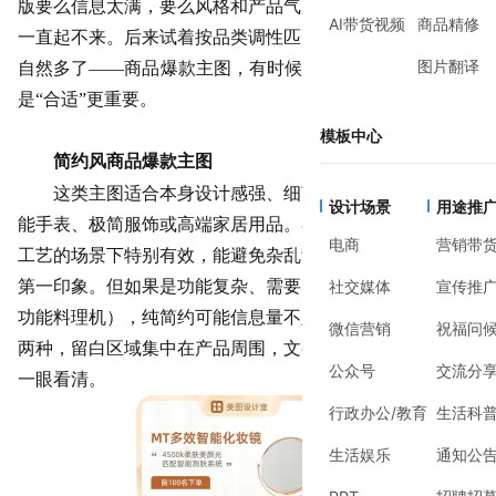
版要么信息太满，要么风格和产品气质不搭，后台点击数据
AI带货视频
商品精修
一直起不来。后来试着按品类调性匹配视觉风格，效果反而
图片翻译
自然多了
——商品爆款主图，有时候真不是“好看”就行，而
是“合适”更重要。
模板中心
简约风商品爆款主图
这类主图适合本身设计感强、细节突出的商品，比如智
设计场景
用途推
能手表、极简服饰或高端家居用品。在新品首发或强调材质
电商
营销带
工艺的场景下特别有效，能避免杂乱背景干扰用户对产品的
第一印象。但如果是功能复杂、需要多点说明的商品（如多
社交媒体
宣传推
功能料理机），纯简约可能信息量不足。建议：主色不超过
微信营销
祝福问
两种，留白区域集中在产品周围，文字最多一行，字号够大
公众号
交流分
一眼看清。
行政办公/教育
生活科
生活娱乐
通知公