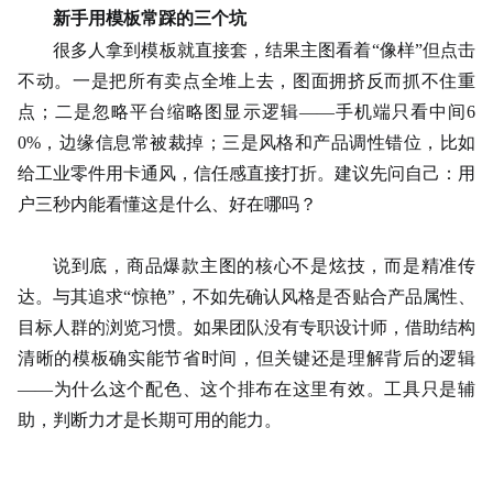
新手用模板常踩的三个坑
很多人拿到模板就直接套，结果主图看着
“像样”但点击
不动。一是把所有卖点全堆上去，图面拥挤反而抓不住重
点；二是忽略平台缩略图显示逻辑——手机端只看中间6
0%，边缘信息常被裁掉；三是风格和产品调性错位，比如
给工业零件用卡通风，信任感直接打折。建议先问自己：用
户三秒内能看懂这是什么、好在哪吗？
说到底，商品爆款主图的核心不是炫技，而是精准传
达。与其追求
“惊艳”，不如先确认风格是否贴合产品属性、
目标人群的浏览习惯。如果团队没有专职设计师，借助结构
清晰的模板确实能节省时间，但关键还是理解背后的逻辑
——为什么这个配色、这个排布在这里有效。工具只是辅
助，判断力才是长期可用的能力。