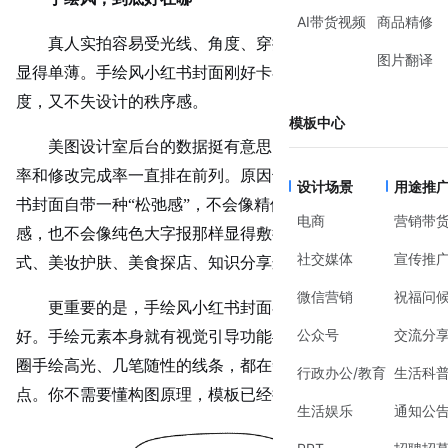
AI带货视频
商品精修
真人实拍容易受光线、角度、穿搭限制，纯文字排版又
图片翻译
显得单薄。手绘风小红书封面刚好卡在中间——有插画的温
度，又不失设计的秩序感。
模板中心
美图设计室后台的数据挺有意思，手绘风格模板的打开
率和修改完成率一直排在前列。原因也不复杂：手绘风小红
设计场景
用途推
书封面自带一种“松弛感”，不会像精修摄影图那样给人距离
电商
营销带
感，也不会像纯色大字报那样显得敷衍。它天然适合生活方
社交媒体
宣传推
式、美妆护肤、美食探店、知识分享这些内容类型。
微信营销
祝福问
更重要的是，手绘风小红书封面在信息层级上天然友
公众号
交流分
好。手绘元素本身就有视觉引导功能——一个手绘箭头、一
圈手绘高光、几笔随性的线条，都在帮观众的眼睛找到重
行政办公/教育
生活科
点。你不需要懂构图原理，模板已经把视觉动线安排好了。
生活娱乐
通知公