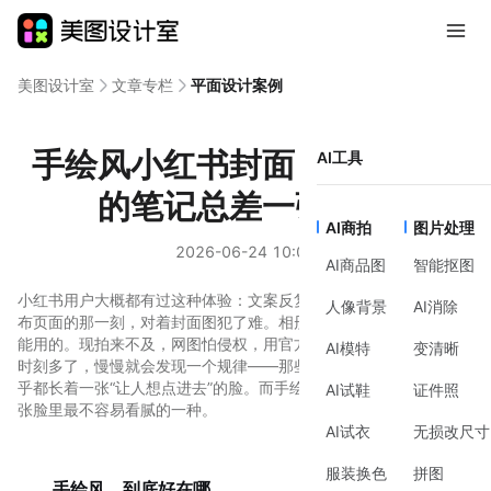
美图设计室
文章专栏
平面设计案例
手绘风小红书封面：为什么你
AI工具
的笔记总差一张好图
AI商拍
图片处理
2026-06-24 10:09
AI商品图
智能抠图
小红书用户大概都有过这种体验：文案反复修改了十几遍，点进发
人像背景
AI消除
布页面的那一刻，对着封面图犯了难。相册里翻了个遍，没有一张
能用的。现拍来不及，网图怕侵权，用官方模板又担心撞款。 这种
AI模特
变清晰
时刻多了，慢慢就会发现一个规律——那些数据好的笔记，封面几
乎都长着一张“让人想点进去”的脸。而手绘风小红书封面，恰好是那
AI试鞋
证件照
张脸里最不容易看腻的一种。
AI试衣
无损改尺寸
服装换色
拼图
手绘风，到底好在哪