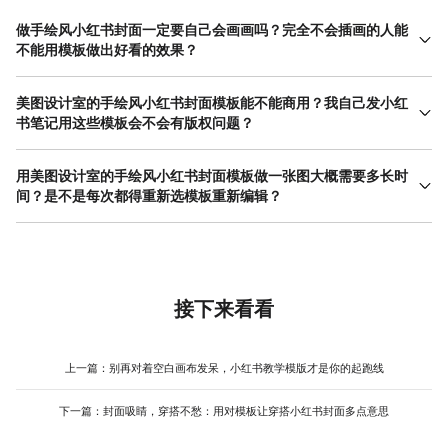
做手绘风小红书封面一定要自己会画画吗？完全不会插画的人能
不能用模板做出好看的效果？
完全不需要自己画画。美图设计室的手绘风小红书封面模板已经把
插画部分全部做好了，从手绘边框、手绘装饰元素到整体构图都是
美图设计室的手绘风小红书封面模板能不能商用？我自己发小红
设计师完成的。你需要做的只是替换图片和修改文字，跟会不会画
书笔记用这些模板会不会有版权问题？
画没有关系。模板的编辑方式也很直接——拖拽图片、双击改字，
美图设计室提供的模板素材都拥有商用版权。也就是说，你用这些
跟做PPT差不多。如果连配色都不想自己调，模板也预设好了，直
手绘风小红书封面模板做出来的封面图，发在小红书笔记里是合规
用美图设计室的手绘风小红书封面模板做一张图大概需要多长时
接换内容就行。很多完全没学过设计的人用模板做出来的手绘风小
的，不用担心版权风险。不过要注意一点，模板里的图片部分需要
间？是不是每次都得重新选模板重新编辑？
红书封面，效果比自己在软件里折腾半天好得多。
替换成你自己的图，模板提供的是框架和手绘元素，不是让你直接
第一次用的话可能需要五到十分钟，主要是熟悉界面和功能的位
拿别人的摄影图去发。把模板当成一个“带手绘插画的空白画布”来理
置。做过一次之后，三分钟之内就能搞定一张手绘风小红书封面。
解就对了——画布归你随便用，但画布上最终呈现的内容得是你自
美图设计室支持模板收藏和最近使用记录，常用的手绘风模板可以
己的。
直接存下来，下次打开就能接着用，不用每次都从头翻。如果做的
是系列内容——比如每周更新的美食探店或者固定栏目的知识分享
接下来看看
——把第一期做好的模板存下来，后面每次只改图片和文字，两分
钟出一张新封面也不是问题。
上一篇：
别再对着空白画布发呆，小红书教学模版才是你的起跑线
下一篇：
封面吸睛，穿搭不愁：用对模板让穿搭小红书封面多点意思