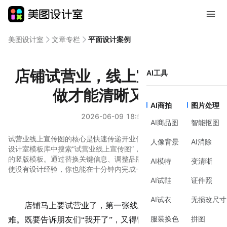
美图设计室
文章专栏
平面设计案例
店铺试营业，线上宣传图怎么
AI工具
做才能清晰又好看
AI商拍
图片处理
2026-06-09 18:52
AI商品图
智能抠图
试营业线上宣传图的核心是快速传递开业信息和吸引关注。在美图
人像背景
AI消除
设计室模板库中搜索“试营业线上宣传图”，能找到大量适配社交媒体
的竖版模板。通过替换关键信息、调整品牌色和优化文案层级，即
AI模特
变清晰
使没有设计经验，你也能在十分钟内完成一张合格的宣传图。
AI试鞋
证件照
AI试衣
无损改尺寸
店铺马上要试营业了，第一张线上宣传图却让人犯了
服装换色
拼图
难。既要告诉朋友们“我开了”，又得留点悬念和吸引力，还