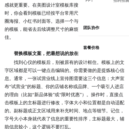
PPT
招聘招
感
就更重要。在美图设计室模板库搜索“试营业线上宣传图”
时，你会看到模板已经按平台常用尺寸做了分类，比如朋友
圈海报、小红书封面等。选择一个与你的主要发布渠道匹配
团队协作
的模板，能省去后续调整尺寸的麻烦，确保图片展示效果最
佳。
套餐价格
替换模板文案，把最想说的放在最显眼处
找到心仪的模板后，别被原有的设计框住。模板上的文
字区域都是可以一键点击编辑的。你需要做的是提炼核心信
息。通常，一张试营业线上宣传图需要这三个信息：大声宣
布“试营业”的标题、你的
店铺名称
或品牌、一个吸引人进店
的理由（比如“新品体验”或“限时优惠”）。操作时，直接点
击模板上的主标题进行修改，字体大小和位置都是自动适配
的。副标题或正文区域用来补充时间、地点等细节。记住，
字号大小本身就代表了信息的重要性排序，主标题最大，辅
助信息较小，这个逻辑不要打乱。