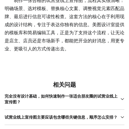
制作一张合格的试营业线上宣传图，流程其实很清晰：
明确场景、选对模板、替换核心文案、调整视觉元素匹配品
牌、最后进行信息可读性检查。这套方法的核心在于利用现
成的设计结构，专注于表达你独有的信息。美图设计室提供
的模板库和简易编辑工具，正是为了支持这个流程，让无论
是店主、店员还是市场新手，都能把开业的好消息，用更专
业、更吸引人的方式传递出去。
相关问题
完全没有设计基础，如何快速制作一张适合朋友圈的试营业线上
宣传图？
最快的方法是使用模板工具。你可以在美图设计室的模板库中直接
搜索“试营业线上宣传图”，并筛选“朋友圈”尺寸。选择一个你觉得样
试营业线上宣传图主要应该包含哪些关键信息，顺序怎么安排？
式清爽、布局清晰的模板。接下来只需要做三件事：第一，双击修
一张高效的试营业线上宣传图，信息层级要分明。最重要的信息
改主标题和副标题，写上你的店名和“试营业”等核心信息；第二，在