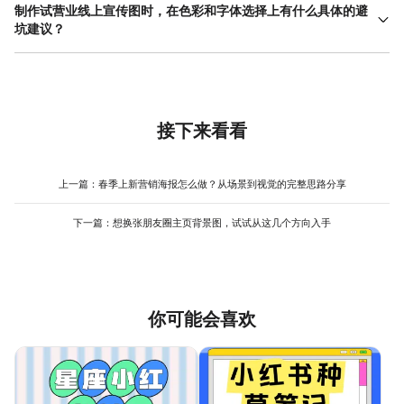
（视觉焦点）通常是“试营业”或“开业”这个事件本身，配上醒目的店
制作试营业线上宣传图时，在色彩和字体选择上有什么具体的避
右侧的“颜色”选项中，将模板的主色换成你店铺或品牌的代表色，这
铺名称。其次，需要给出一个吸引顾客的理由，例如“新品X折尝
坑建议？
能立刻提升专属感；第三，检查并修改模板上的联系方式、地址等
鲜”、“扫码领取优惠券”或“免费体验某服务”，这是促进行动的关
占位符信息。整个过程就像做填空题，十分钟内就能完成一张风格
色彩方面，首要避坑的是颜色过多过杂。建议主色不超过3种，且要
键。第三层级才是具体的试 营业时间 、店铺地址和联系电话等详细
统一、信息完整的宣传图，非常适合设计新手。
保证足够的对比度，确保文字清晰可读。避免使用荧光色或饱和度
信息。排版时，请遵循这个重要性顺序，用字号大小和位置来区
极高的颜色大面积铺陈，容易引起视觉疲劳。如果你没有品牌色，
分。例如，最大的字号给“XX店试营业”，中等字号给优惠信息，小
选择同色系（如深浅不同的蓝色）或邻近色（如蓝配绿）比较安
字号放在底部或侧边栏交代时间地点。所有信息务必简洁，避免大
全。字体方面，切忌在一张图上使用超过3种字体。主标题可以选择
接下来看看
段文字描述，确保观众一眼就能抓住重点。
一款稍有设计感的粗体字，但必须保证易辨认；副标题和正文则使
用标准的黑体或宋体，以确保阅读流畅性。避免使用笔画粘连的艺
术字或过于稚气的卡通字体，它们会降低宣传图的专业度和可信
上一篇：
春季上新营销海报怎么做？从场景到视觉的完整思路分享
度。在美图设计室编辑时，直接使用模板推荐的字体组合是最稳妥
的方式。
下一篇：
想换张朋友圈主页背景图，试试从这几个方向入手
你可能会喜欢