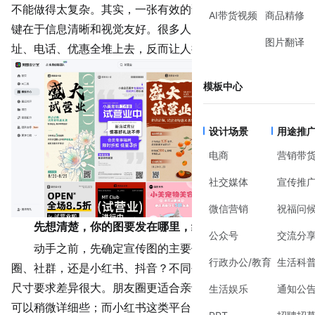
不能做得太复杂。其实，一张有效的试营业线上宣传图，关
AI带货视频
商品精修
键在于信息清晰和视觉友好。很多人的误区是一股脑把地
图片翻译
址、电话、优惠全堆上去，反而让人抓不住重点。
模板中心
设计场景
用途推
电商
营销带
社交媒体
宣传推
微信营销
祝福问
先想清楚，你的图要发在哪里，给谁看
公众号
交流分
动手之前，先确定宣传图的主要使用场景。是发在朋友
行政办公/教育
生活科
圈、社群，还是小红书、抖音？不同平台的用户习惯和图片
尺寸要求差异很大。朋友圈更适合亲切、直接的分享，信息
生活娱乐
通知公
可以稍微详细些；而小红书这类平台，视觉上的美感和
氛围